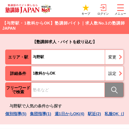
ログイン
キープ
メニュー
【与野駅・1教科からOK】塾講師バイト｜求人数No.1の塾講師
JAPAN
【塾講師求人・バイトを絞り込む】
エリア・駅
与野駅
変更
詳細条件
1教科からOK
設定
フリーワード
で検索
与野駅で人気の条件から探す
個別指導(5)
集団指導(1)
週1日からOK(4)
駅近(2)
私服OK（服装