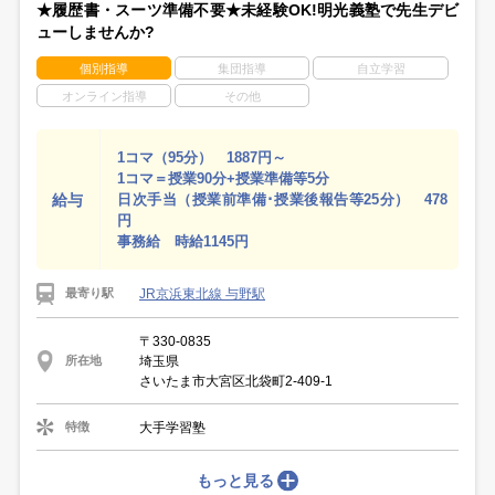
★履歴書・スーツ準備不要★未経験OK!明光義塾で先生デビ
ューしませんか?
個別指導
集団指導
自立学習
オンライン指導
その他
1コマ（95分） 1887円～
1コマ＝授業90分+授業準備等5分
給与
日次手当（授業前準備･授業後報告等25分） 478
円
事務給 時給1145円
JR京浜東北線 与野駅
最寄り駅
〒330-0835
埼玉県
所在地
さいたま市大宮区北袋町2‐409‐1
大手学習塾
特徴
もっと見る