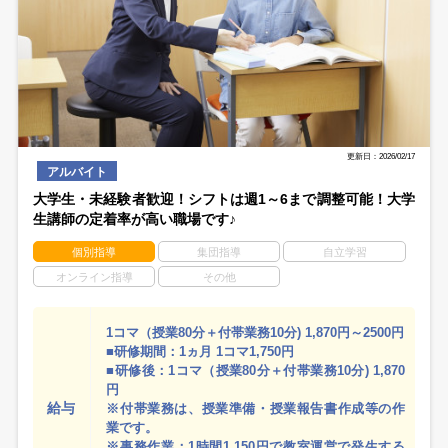
更新日：2026/02/17
アルバイト
大学生・未経験者歓迎！シフトは週1～6まで調整可能！大学
生講師の定着率が高い職場です♪
個別指導
集団指導
自立学習
オンライン指導
その他
1コマ（授業80分＋付帯業務10分) 1,870円～2500円
■研修期間：1ヵ月 1コマ1,750円
■研修後：1コマ（授業80分＋付帯業務10分) 1,870
円
給与
※付帯業務は、授業準備・授業報告書作成等の作
業です。
※事務作業：1時間1,150円で教室運営で発生する