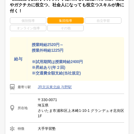
やガクチカに役立つ、社会人になっても役立つスキルが身に
付く！
個別指導
集団指導
自立学習
オンライン指導
その他
授業時給2520円～
授業外時給1225円
給与
※試用期間は授業時給2400円
※昇給あり(年２回)
※交通費全額支給(当社規定)
JR京浜東北線 与野駅
最寄り駅
〒330-0071
埼玉県
所在地
さいたま市浦和区上木崎1-10-1 グランデュオ北街区
1F
大手学習塾
特徴