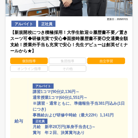
更新日：2026/07/21
アルバイト
正社員
【新規開校につき積極採用！大学生歓迎☆履歴書不要／置き
スーツ可◆研修充実で安心◆面接時履歴書不要◎交通費全額
支給！授業外手当も充実で安心！先生デビューは創英ゼミナ
ールから★】
個別指導
集団指導
自立学習
オンライン指導
その他
アルバイト
講習1コマ(90分)2,136円～
通常授業1コマ(60分)1,551円～
※講習・通常ともに、準備報告手当381円込み(1日
につき)
事務給および研修中時給（最大22H）1,141円
給与
正社員
月給 新卒28万円(単身手当含む)～
賞与 年２回、決算賞与あり