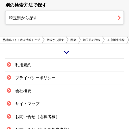
別の検索方法で探す
埼玉県から探す
塾講師バイト求人情報トップ
路線から探す
関東
埼玉県の路線
JR京浜東北線
与野駅は埼玉県さいたま市浦和区にあり、JR東日本の京浜東北線が利用で
利用規約
きます。与野駅のある与野市には、大きく分けてJR京浜東北線沿いのエリ
アとJR埼京線沿いのエリアがあり、京浜東北線沿いのエリアの最寄り駅と
プライバシーポリシー
してJR与野駅があります。与野駅周辺は近くにさいたま新都心が出来たこ
とをきっかけに開発が進み、マンションや商業施設が立ち並ぶようになって
会社概要
います。 与野駅はファミリー層が多く子供も多いため、塾講師のアルバイ
トは常に募集されています。また、同駅が存在するさいたま市は、全国学力
テストで全ての科目において全国平均を上回っており、教育熱心な地域で
サイトマップ
す。このため子どもを学習塾に通わせたいという要望が比較的多く、塾講師
のアルバイトの求人が増加する原因となっていると考えられます。バイト求
お問い合せ（応募者様）
人が多い為、希望に合う塾講師の求人が見つかるかもしれません。