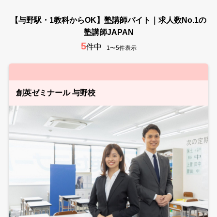
【与野駅・1教科からOK】塾講師バイト｜求人数No.1の
塾講師JAPAN
5
件中
1〜5件表示
創英ゼミナール 与野校