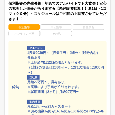
個別指導の先生募集！初めてのアルバイトでも大丈夫！安心
の充実した研修があります★【未経験者歓迎！】週1日・1コ
マ（９０分）～スケジュールはご相談の上調整させていただ
きます！
個別指導
集団指導
自立学習
オンライン指導
その他
アルバイト
1授業2030円～（授業手当：前5分・後5分含む）
昇給あり
※上記給与は1対2の場合となります。
（1対2の場合は2030円～、1対1の場合は1830円
～）
正社員
月給22万円〜、賞与あり。
給与
※実績により手当がﾌﾟﾗｽされます。
※試用期間（2ヶ月）月給20万円〜
契約社員
月給18万～or23万～スタート
※月の出勤時間が140時間か160時間のいずれかを