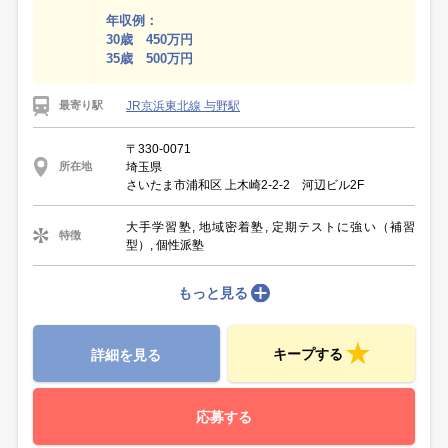
年収例：
30歳 450万円
35歳 500万円
JR京浜東北線 与野駅
最寄り駅
〒330-0071
埼玉県
所在地
さいたま市浦和区 上木崎2‐2‐2 河辺ビル2F
大手学習塾, 地域密着塾, 定期テストに強い（補習
特徴
型）, 個性派塾
もっと見る
キープする
詳細を見る
応募する