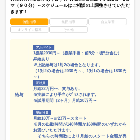
マ（９０分）～スケジュールはご相談の上調整させていただ
きます！
個別指導
集団指導
自立学習
オンライン指導
その他
アルバイト
1授業2030円～（授業手当：前5分・後5分含む）
昇給あり
※上記給与は1対2の場合となります。
（1対2の場合は2030円～、1対1の場合は1830円
～）
正社員
月給22万円〜、賞与あり。
給与
※実績により手当がﾌﾟﾗｽされます。
※試用期間（2ヶ月）月給20万円〜
契約社員
月給18万～or23万～スタート
※月の出勤時間が140時間か160時間のいずれかを
お選びいただけます。
そちらの時間数により月給のスタート金額が異