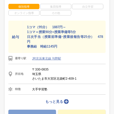
個別指導
集団指導
自立学習
オンライン指導
その他
1コマ（95分） 1887円～
1コマ＝授業90分+授業準備等5分
給与
日次手当（授業前準備･授業後報告等25分） 478
円
事務給 時給1145円
JR京浜東北線 与野駅
最寄り駅
〒330-0835
埼玉県
所在地
さいたま市大宮区北袋町2‐409‐1
大手学習塾
特徴
もっと見る