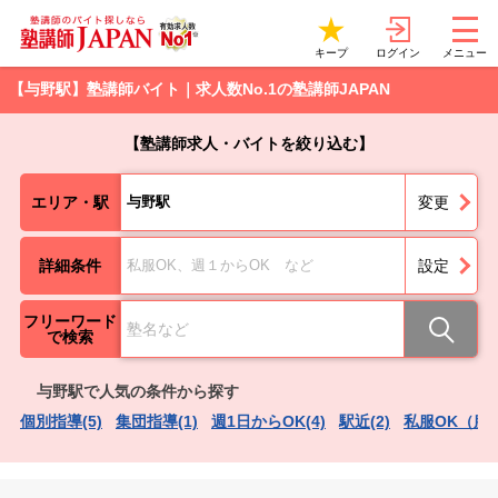
ログイン
キープ
メニュー
【与野駅】塾講師バイト｜求人数No.1の塾講師JAPAN
【塾講師求人・バイトを絞り込む】
エリア・駅
与野駅
変更
詳細条件
私服OK、週１からOK など
設定
フリーワード
で検索
与野駅で人気の条件から探す
個別指導(5)
集団指導(1)
週1日からOK(4)
駅近(2)
私服OK（服装