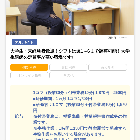
更新日：2026/02/17
アルバイト
大学生・未経験者歓迎！シフトは週1～6まで調整可能！大学
生講師の定着率が高い職場です♪
個別指導
集団指導
自立学習
オンライン指導
その他
1コマ（授業80分＋付帯業務10分) 1,870円～2500円
■研修期間：1ヵ月 1コマ1,750円
■研修後：1コマ（授業80分＋付帯業務10分) 1,870
円
給与
※付帯業務は、授業準備・授業報告書作成等の作
業です。
※事務作業：1時間1,150円で教室運営で発生する
事務作業をお願いする場合があります。