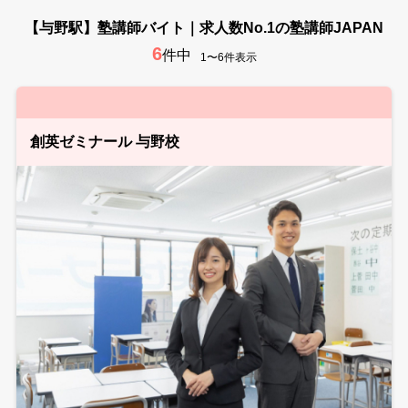
【与野駅】塾講師バイト｜求人数No.1の塾講師JAPAN
6
件中
1〜6件表示
創英ゼミナール 与野校