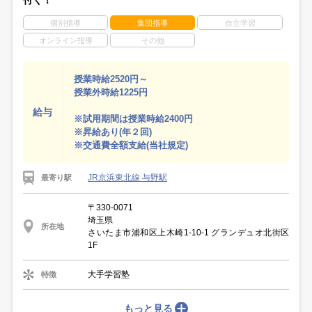
個別指導
集団指導
自立学習
オンライン指導
その他
授業時給2520円～
授業外時給1225円
給与
※試用期間は授業時給2400円
※昇給あり(年２回)
※交通費全額支給(当社規定)
JR京浜東北線 与野駅
最寄り駅
〒330-0071
埼玉県
所在地
さいたま市浦和区上木崎1-10-1 グランデュオ北街区
1F
大手学習塾
特徴
もっと見る