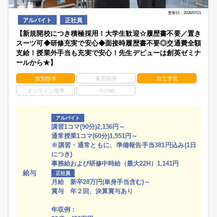
更新日：2026/07/21
アルバイト
正社員
【新規開校につき積極採用！大学生歓迎☆履歴書不要／置き
スーツ可◆研修充実で安心◆面接時履歴書不要◎交通費全額
支給！授業外手当も充実で安心！先生デビューは創英ゼミナ
ールから★】
個別指導
集団指導
自立学習
オンライン指導
その他
アルバイト
講習1コマ(90分)2,136円～
通常授業1コマ(60分)1,551円～
※講習・通常ともに、準備報告手当381円込み(1日
につき)
事務給および研修中時給（最大22H）1,141円
給与
正社員
月給 新卒28万円(単身手当含む)～
賞与 年２回、決算賞与あり
年収例：