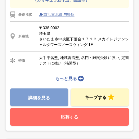
（カリキュラム作成、面談等）
JR京浜東北線 与野駅
最寄り駅
〒338-0002
埼玉県
所在地
さいたま市中央区下落合１７１２ スカイレジデンシ
ャルタワーズノースウィング 1F
大手学習塾, 地域密着塾, 名門・難関受験に強い, 定期
特徴
テストに強い（補習型）
もっと見る
キープする
詳細を見る
応募する