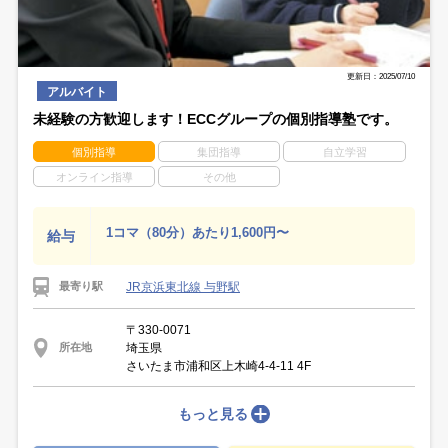
更新日：2025/07/10
アルバイト
未経験の方歓迎します！ECCグループの個別指導塾です。
個別指導
集団指導
自立学習
オンライン指導
その他
1コマ（80分）あたり1,600円〜
給与
JR京浜東北線 与野駅
最寄り駅
〒330-0071
埼玉県
所在地
さいたま市浦和区上木崎4-4-11 4F
もっと見る