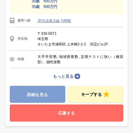
30歳 450万円
35歳 500万円
JR京浜東北線 与野駅
最寄り駅
〒330-0071
埼玉県
所在地
さいたま市浦和区 上木崎2‐2‐2 河辺ビル2F
大手学習塾, 地域密着塾, 定期テストに強い（補習
特徴
型）, 個性派塾
もっと見る
キープする
詳細を見る
応募する