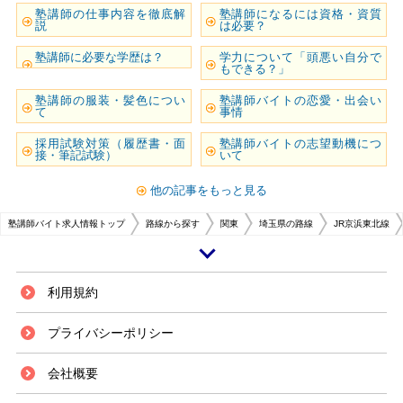
塾講師の仕事内容を徹底解
塾講師になるには資格・資質
説
は必要？
塾講師に必要な学歴は？
学力について「頭悪い自分で
もできる？」
塾講師の服装・髪色につい
塾講師バイトの恋愛・出会い
て
事情
採用試験対策（履歴書・面
塾講師バイトの志望動機につ
接・筆記試験）
いて
他の記事をもっと見る
塾講師バイト求人情報トップ
路線から探す
関東
埼玉県の路線
JR京浜東北線
与野駅は埼玉県さいたま市浦和区にあり、JR東日本の京浜東北線が利用で
利用規約
きます。与野駅のある与野市には、大きく分けてJR京浜東北線沿いのエリ
アとJR埼京線沿いのエリアがあり、京浜東北線沿いのエリアの最寄り駅と
プライバシーポリシー
してJR与野駅があります。与野駅周辺は近くにさいたま新都心が出来たこ
とをきっかけに開発が進み、マンションや商業施設が立ち並ぶようになって
会社概要
います。 与野駅はファミリー層が多く子供も多いため、塾講師のアルバイ
トは常に募集されています。また、同駅が存在するさいたま市は、全国学力