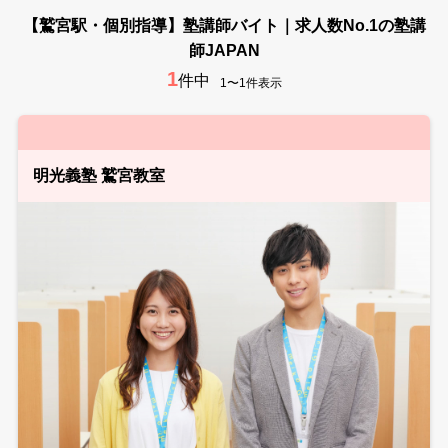
【鷲宮駅・個別指導】塾講師バイト｜求人数No.1の塾講
師JAPAN
1
件中
1〜1件表示
明光義塾 鷲宮教室