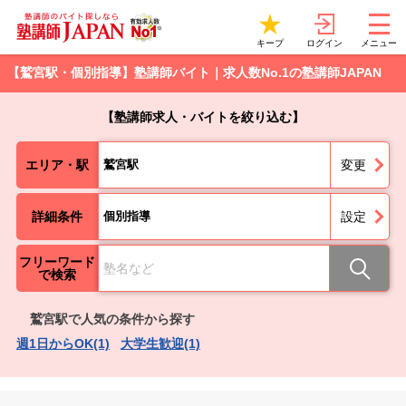
ログイン
キープ
メニュー
【鷲宮駅・個別指導】塾講師バイト｜求人数No.1の塾講師JAPAN
【塾講師求人・バイトを絞り込む】
エリア・駅
鷲宮駅
変更
詳細条件
個別指導
設定
フリーワード
で検索
鷲宮駅で人気の条件から探す
週1日からOK(1)
大学生歓迎(1)