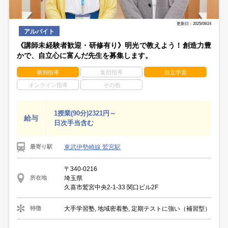
更新日：2025/09/24
アルバイト
《講師未経験者歓迎・研修有り》明光で教えよう！創造力豊
かで、自立心に富んだ先生を募集します。
個別指導
集団指導
自立学習
オンライン指導
その他
1授業(90分)2321円～
給与
日次手当含む
東武伊勢崎線 鷲宮駅
最寄り駅
〒340-0216
埼玉県
所在地
久喜市鷲宮中央2-1-33 関口ビル2F
大手学習塾, 地域密着塾, 定期テストに強い（補習型）
特徴