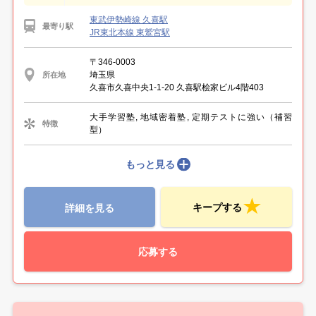
東武伊勢崎線 久喜駅
最寄り駅
JR東北本線 東鷲宮駅
〒346-0003
埼玉県
所在地
久喜市久喜中央1-1-20 久喜駅桧家ビル4階403
大手学習塾, 地域密着塾, 定期テストに強い（補習
特徴
型）
もっと見る
キープする
詳細を見る
応募する