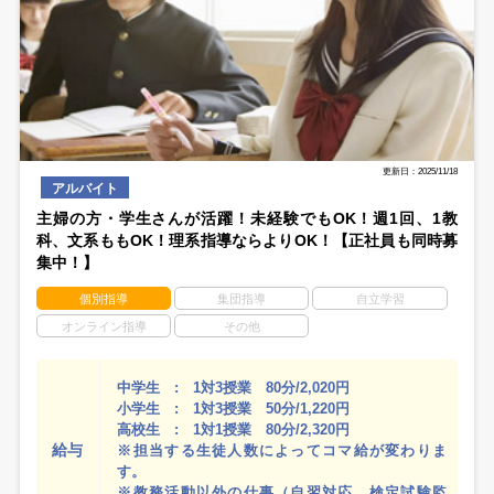
更新日：2025/11/18
アルバイト
主婦の方・学生さんが活躍！未経験でもOK！週1回、1教
科、文系ももOK！理系指導ならよりOK！【正社員も同時募
集中！】
個別指導
集団指導
自立学習
オンライン指導
その他
中学生 : 1対3授業 80分/2,020円
小学生 : 1対3授業 50分/1,220円
高校生 : 1対1授業 80分/2,320円
給与
※担当する生徒人数によってコマ給が変わりま
す。
※教務活動以外の仕事（自習対応、検定試験監