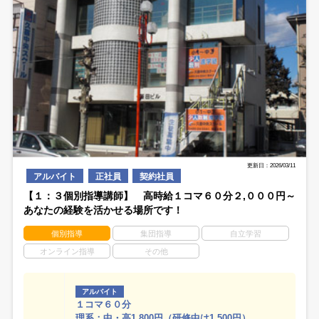
更新日：2026/03/11
アルバイト
正社員
契約社員
【１：３個別指導講師】 高時給１コマ６０分２,０００円～
あなたの経験を活かせる場所です！
個別指導
集団指導
自立学習
オンライン指導
その他
アルバイト
１コマ６０分
理系：中・高1,800円（研修中は1,500円）