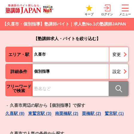
ログイン
キープ
メニュー
【久喜市・個別指導】塾講師バイト｜求人数No.1の塾講師JAPAN
【塾講師求人・バイトを絞り込む】
エリア・駅
久喜市
変更
詳細条件
個別指導
設定
フリーワード
で検索
久喜市周辺の駅から【個別指導】で探す
久喜駅 (8)
東鷲宮駅 (3)
南栗橋駅 (2)
栗橋駅 (2)
鷲宮駅 (1)
久喜市で人気の条件から探す