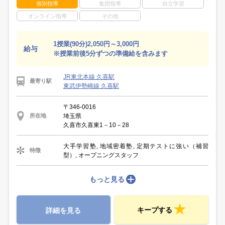
個別指導
集団指導
自立学習
オンライン指導
その他
1授業(90分)2,050円～3,000円
給与
※授業前後5分ずつの準備給を含みます
JR東北本線 久喜駅
最寄り駅
東武伊勢崎線 久喜駅
〒346-0016
埼玉県
所在地
久喜市久喜東1－10－28
大手学習塾, 地域密着塾, 定期テストに強い（補習
特徴
型）, オープニングスタッフ
もっと見る
キープする
詳細を見る