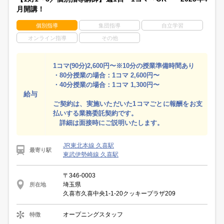
月開講！
個別指導
集団指導
自立学習
オンライン指導
その他
1コマ(90分)2,600円〜※10分の授業準備時間あり
・80分授業の場合：1コマ 2,600円〜
・40分授業の場合：1コマ 1,300円〜
給与
ご契約は、実施いただいた1コマごとに報酬をお支
払いする業務委託契約です。
詳細は面接時にご説明いたします。
JR東北本線 久喜駅
最寄り駅
東武伊勢崎線 久喜駅
〒346-0003
埼玉県
所在地
久喜市久喜中央1-1-20クッキープラザ209
オープニングスタッフ
特徴