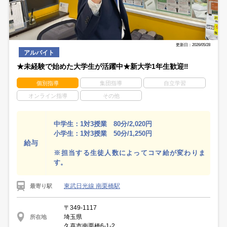
更新日：2026/05/28
アルバイト
★未経験で始めた大学生が活躍中★新大学1年生歓迎‼
個別指導
集団指導
自立学習
オンライン指導
その他
中学生：1対3授業 80分/2,020円
小学生：1対3授業 50分/1,250円
給与
※担当する生徒人数によってコマ給が変わりま
す。
東武日光線 南栗橋駅
最寄り駅
〒349-1117
埼玉県
所在地
久喜市南栗橋6-1-2