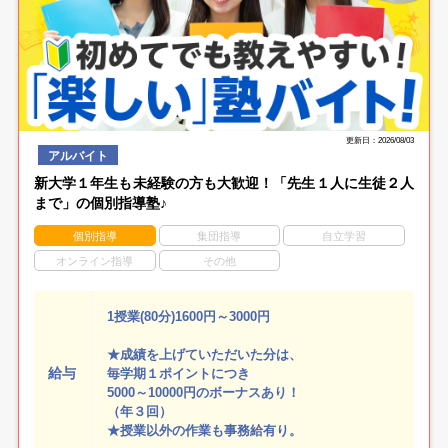
更新日：2026/08/03
アルバイト
新大学１年生も未経験の方も大歓迎！「先生１人に生徒２人
まで」の個別指導塾♪
個別指導
集団指導
自立学習
オンライン指導
その他
1授業(80分)1600円～3000円
★成績を上げていただいた分は、
給与
毎学期１ポイントにつき
5000～10000円のボーナスあり！
（年３回）
★授業以外の作業も事務給有り。