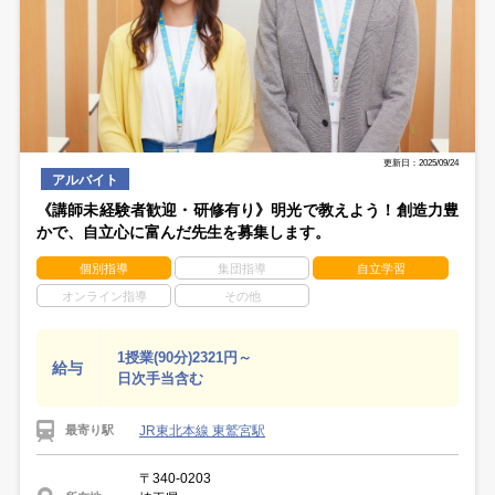
更新日：2025/09/24
アルバイト
《講師未経験者歓迎・研修有り》明光で教えよう！創造力豊
かで、自立心に富んだ先生を募集します。
個別指導
集団指導
自立学習
オンライン指導
その他
1授業(90分)2321円～
給与
日次手当含む
JR東北本線 東鷲宮駅
最寄り駅
〒340-0203