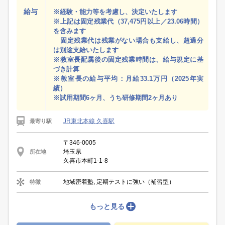
給与
※経験・能力等を考慮し、決定いたします
※上記は固定残業代（37,475円以上／23.06時間）
を含みます
固定残業代は残業がない場合も支給し、超過分
は別途支給いたします
※教室長配属後の固定残業時間は、給与規定に基
づき計算
※教室長の給与平均：月給33.1万円（2025年実
績）
※試用期間6ヶ月、うち研修期間2ヶ月あり
JR東北本線 久喜駅
最寄り駅
〒346-0005
埼玉県
所在地
久喜市本町1-1-8
地域密着塾, 定期テストに強い（補習型）
特徴
もっと見る