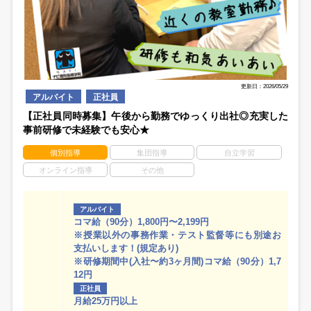
更新日：2026/05/29
アルバイト
正社員
【正社員同時募集】午後から勤務でゆっくり出社◎充実した
事前研修で未経験でも安心★
個別指導
集団指導
自立学習
オンライン指導
その他
アルバイト
コマ給（90分）1,800円〜2,199円
※授業以外の事務作業・テスト監督等にも別途お
支払いします！(規定あり)
※研修期間中(入社〜約3ヶ月間)コマ給（90分）1,7
12円
正社員
月給25万円以上