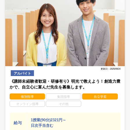
更新日：2025/09/24
アルバイト
《講師未経験者歓迎・研修有り》明光で教えよう！創造力豊
かで、自立心に富んだ先生を募集します。
個別指導
集団指導
自立学習
オンライン指導
その他
1授業(90分)2321円～
給与
日次手当含む