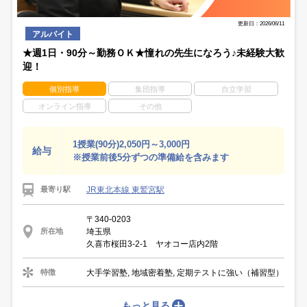
更新日：2026/06/11
アルバイト
★週1日・90分～勤務ＯＫ★憧れの先生になろう♪未経験大歓
迎！
個別指導
集団指導
自立学習
オンライン指導
その他
1授業(90分)2,050円～3,000円
給与
※授業前後5分ずつの準備給を含みます
JR東北本線 東鷲宮駅
最寄り駅
〒340-0203
埼玉県
所在地
久喜市桜田3-2-1 ヤオコー店内2階
大手学習塾, 地域密着塾, 定期テストに強い（補習型）
特徴
もっと見る