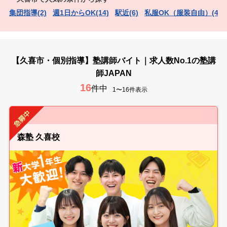
集団指導(2)
週1日からOK(14)
駅近(6)
私服OK（服装自由）(4)
【久喜市・個別指導】塾講師バイト｜求人数No.1の塾講
師JAPAN
16
件中
1〜16件表示
森塾 久喜校