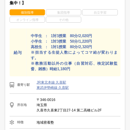
集中！】
個別指導
集団指導
自立学習
オンライン指導
その他
中学生 : 1対3授業 80分/2,020円
小学生 : 1対3授業 50分/1,220円
高校生 : 1対1授業 80分/2,320円
給与
※担当する生徒人数によってコマ給が変わりま
す。
※教務活動以外の仕事（自習対応、検定試験監
督、雑務）時給1,180円
JR東北本線 久喜駅
最寄り駅
東武伊勢崎線 久喜駅
〒346-0016
埼玉県
所在地
久喜市久喜東2丁目27-14 第二高橋ビル2F
地域密着塾
特徴