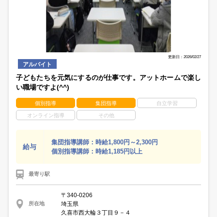
更新日：2026/02/27
アルバイト
子どもたちを元気にするのが仕事です。アットホームで楽し
い職場ですよ(^^)
個別指導
集団指導
自立学習
オンライン指導
その他
集団指導講師：時給1,800円～2,300円
給与
個別指導講師：時給1,185円以上
最寄り駅
〒340-0206
埼玉県
所在地
久喜市西大輪３丁目９－４