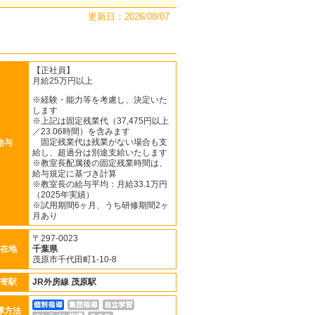
更新日：2026/08/07
【正社員】
月給25万円以上
※経験・能力等を考慮し、決定いた
します
※上記は固定残業代（37,475円以上
／23.06時間）を含みます
固定残業代は残業がない場合も支
給与
給し、超過分は別途支給いたします
※教室長配属後の固定残業時間は、
給与規定に基づき計算
※教室長の給与平均：月給33.1万円
（2025年実績）
※試用期間6ヶ月、うち研修期間2ヶ
月あり
〒297-0023
在地
千葉県
茂原市千代田町1-10-8
寄駅
JR外房線
茂原駅
導方法