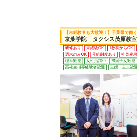
【未経験者も大歓迎！】千葉県で働
京葉学院 タクシス茂原教室
研修あり
未経験OK
1教科からOK
週末のみOK
昇給制度あり
社員雇用
理系歓迎
女性活躍中
帰国子女歓迎
高校生指導経験者歓迎
主婦・主夫歓