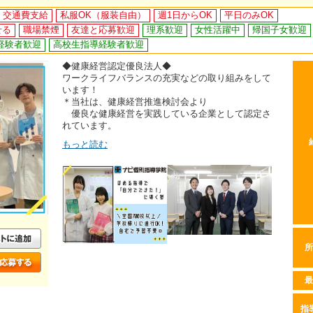
交通費支給
私服OK（服装自由）
週1日からOK
平日のみOK
せる
職場禁煙
友達と応募歓迎
理系歓迎
女性活躍中
帰国子女歓迎
経験者歓迎
高校生指導経験者歓迎
◆健康経営認定優良法人◆
ワークライフバランスの充実などの取り組みをして
います！
＊当社は、健康経営推進検討会より
優良な健康経営を実践している企業として認定さ
れています。
もっと読む
所
最
指