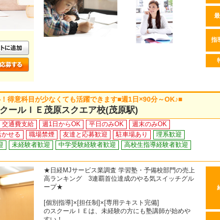
最
指
得意科目が少なくても活躍できます■週1日×90分～OK♪■
クールＩＥ茂原スクエア校(茂原駅)
交通費支給
週1日からOK
平日のみOK
週末のみOK
活かせる
職場禁煙
友達と応募歓迎
駐車場あり
理系歓迎
迎
未経験者歓迎
中学受験経験者歓迎
高校生指導経験者歓迎
★日経MJサービス業調査 学習塾・予備校部門の売上
高ランキング 3連覇首位達成のやる気スイッチグル
ープ★
[個別指導]×[担任制]×[専用テキスト完備]
のスクールＩＥは、未経験の方にも塾講師が始めや
すい！