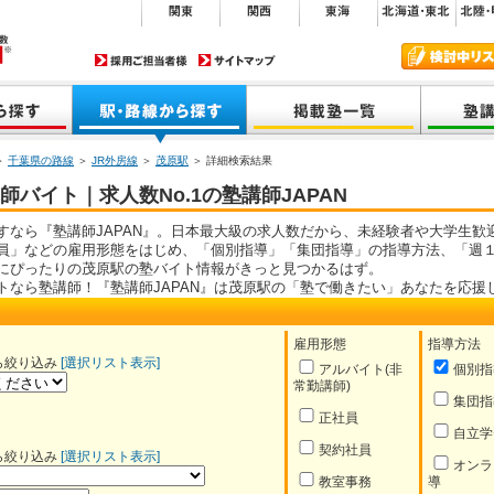
＞
千葉県の路線
＞
JR外房線
＞
茂原駅
＞ 詳細検索結果
バイト｜求人数No.1の塾講師JAPAN
すなら『塾講師JAPAN』。日本最大級の求人数だから、未経験者や大学生歓
員」などの雇用形態をはじめ、「個別指導」「集団指導」の指導方法、「週１
にぴったりの茂原駅の塾バイト情報がきっと見つかるはず。
トなら塾講師！『塾講師JAPAN』は茂原駅の「塾で働きたい」あなたを応援
雇用形態
指導方法
ら絞り込み
[選択リスト表示]
アルバイト(非
個別指
常勤講師)
集団指
正社員
自立学
契約社員
ら絞り込み
[選択リスト表示]
オンラ
教室事務
導