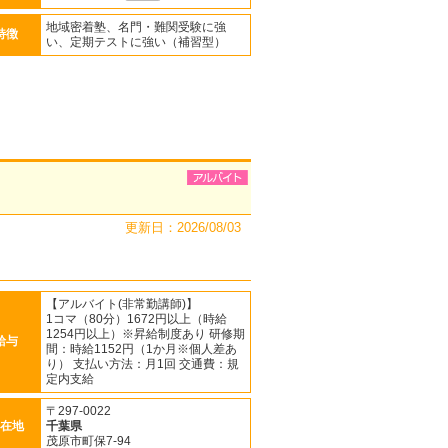
地域密着塾、名門・難関受験に強
特徴
い、定期テストに強い（補習型）
更新日：2026/08/03
【アルバイト(非常勤講師)】
1コマ（80分）1672円以上（時給
1254円以上）※昇給制度あり 研修期
給与
間：時給1152円（1か月※個人差あ
り） 支払い方法：月1回 交通費：規
定内支給
〒297-0022
在地
千葉県
茂原市町保7-94