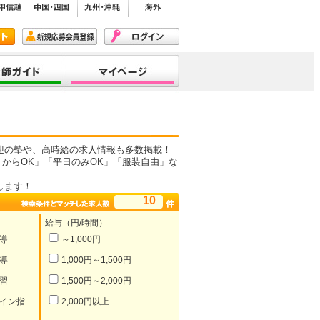
迎の塾や、高時給の求人情報も多数掲載！
からOK」「平日のみOK」「服装自由」な
します！
10
給与（円/時間）
導
～1,000円
導
1,000円～1,500円
習
1,500円～2,000円
イン指
2,000円以上