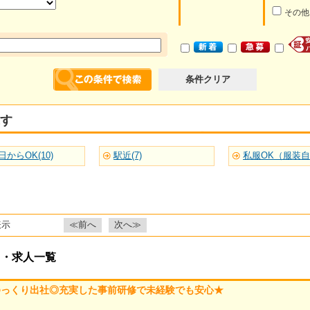
その他
条件クリア
す
日からOK(10)
駅近(7)
私服OK（服装自由
表示
≪前へ
次へ≫
ト・求人一覧
ゆっくり出社◎充実した事前研修で未経験でも安心★