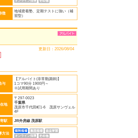
オンライン指導
地域密着塾、定期テストに強い（補
特徴
習型）
更新日：2026/08/04
【アルバイト(非常勤講師)】
給与
1コマ90分 1900円～
※試用期間あり
〒297-0023
千葉県
在地
茂原市千代田町1-6 茂原サンヴェル
4F
寄駅
JR外房線
茂原駅
導方法
オンライン指導