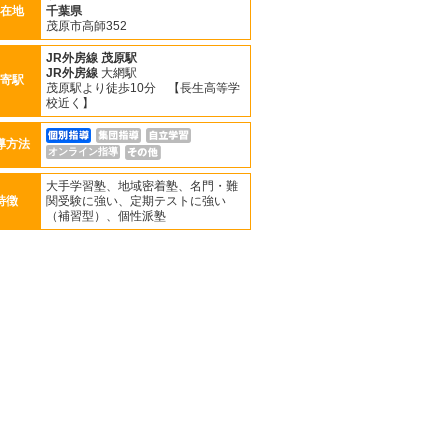
在地
千葉県
茂原市高師352
JR外房線
茂原駅
JR外房線
大網駅
寄駅
茂原駅より徒歩10分 【長生高等学
校近く】
導方法
オンライン指導
大手学習塾、地域密着塾、名門・難
特徴
関受験に強い、定期テストに強い
（補習型）、個性派塾