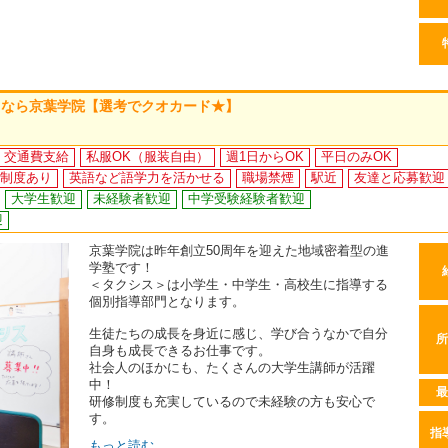
くなら京葉学院【選考でクオカード★】
交通費支給
私服OK（服装自由）
週1日からOK
平日のみOK
制度あり
英語など語学力を活かせる
職場禁煙
駅近
友達と応募歓迎
大学生歓迎
未経験者歓迎
中学受験経験者歓迎
迎
京葉学院は昨年創立50周年を迎えた地域密着型の進
学塾です！
＜タクシス＞は小学生・中学生・高校生に指導する
個別指導部門となります。
生徒たちの成長を身近に感じ、学び合うなかで自分
所
自身も成長できるお仕事です。
社会人のほかにも、たくさんの大学生講師が活躍
中！
最
研修制度も充実しているので未経験の方も安心で
す。
指
もっと読む