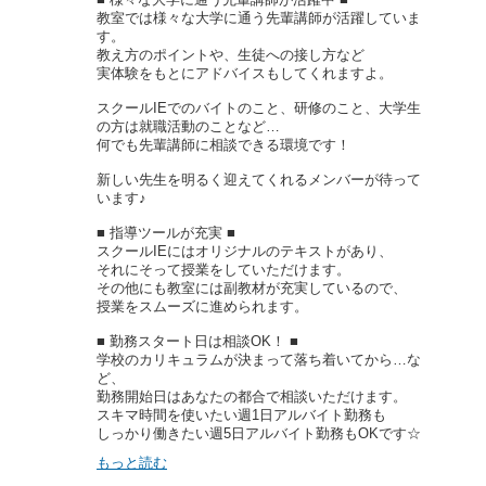
教室では様々な大学に通う先輩講師が活躍していま
す。
教え方のポイントや、生徒への接し方など
実体験をもとにアドバイスもしてくれますよ。
スクールIEでのバイトのこと、研修のこと、大学生
の方は就職活動のことなど…
何でも先輩講師に相談できる環境です！
新しい先生を明るく迎えてくれるメンバーが待って
います♪
■ 指導ツールが充実 ■
スクールIEにはオリジナルのテキストがあり、
それにそって授業をしていただけます。
その他にも教室には副教材が充実しているので、
授業をスムーズに進められます。
■ 勤務スタート日は相談OK！ ■
学校のカリキュラムが決まって落ち着いてから…な
ど、
勤務開始日はあなたの都合で相談いただけます。
スキマ時間を使いたい週1日アルバイト勤務も
しっかり働きたい週5日アルバイト勤務もOKです☆
もっと読む