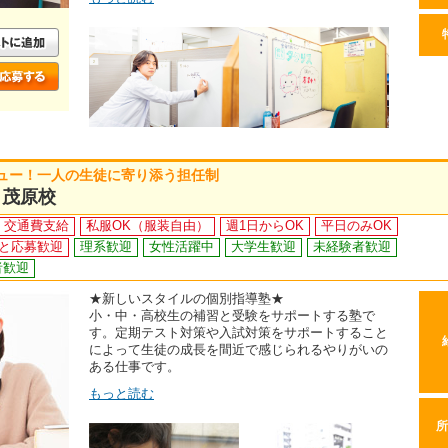
ュー！一人の生徒に寄り添う担任制
 茂原校
交通費支給
私服OK（服装自由）
週1日からOK
平日のみOK
と応募歓迎
理系歓迎
女性活躍中
大学生歓迎
未経験者歓迎
者歓迎
★新しいスタイルの個別指導塾★
小・中・高校生の補習と受験をサポートする塾で
す。定期テスト対策や入試対策をサポートすること
によって生徒の成長を間近で感じられるやりがいの
ある仕事です。
もっと読む
所