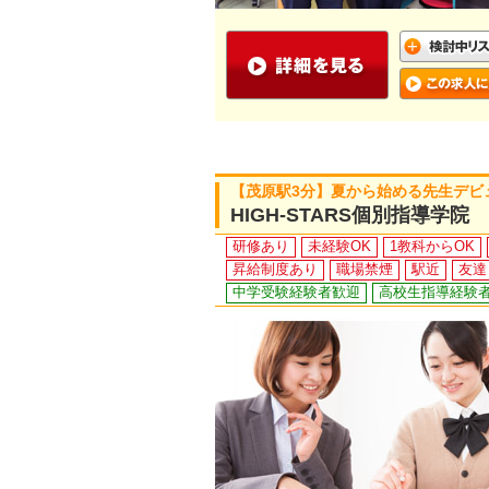
【茂原駅3分】夏から始める先生デビ
HIGH-STARS個別指導学院
研修あり
未経験OK
1教科からOK
昇給制度あり
職場禁煙
駅近
友達
中学受験経験者歓迎
高校生指導経験