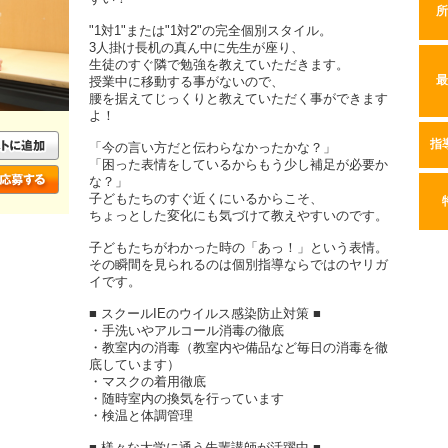
所
"1対1"または"1対2"の完全個別スタイル。
3人掛け長机の真ん中に先生が座り、
生徒のすぐ隣で勉強を教えていただきます。
授業中に移動する事がないので、
最
腰を据えてじっくりと教えていただく事ができます
よ！
指
「今の言い方だと伝わらなかったかな？」
「困った表情をしているからもう少し補足が必要か
な？」
子どもたちのすぐ近くにいるからこそ、
ちょっとした変化にも気づけて教えやすいのです。
子どもたちがわかった時の「あっ！」という表情。
その瞬間を見られるのは個別指導ならではのヤリガ
イです。
■ スクールIEのウイルス感染防止対策 ■
・手洗いやアルコール消毒の徹底
・教室内の消毒（教室内や備品など毎日の消毒を徹
底しています）
・マスクの着用徹底
・随時室内の換気を行っています
・検温と体調管理
■ 様々な大学に通う先輩講師が活躍中 ■