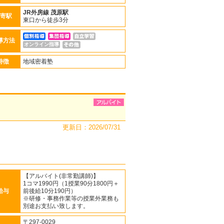
JR外房線
茂原駅
寄駅
東口から徒歩3分
導方法
オンライン指導
特徴
地域密着塾
更新日：2026/07/31
【アルバイト(非常勤講師)】
1コマ1990円（1授業90分1800円＋
給与
前後給10分190円）
※研修・事務作業等の授業外業務も
別途お支払い致します。
〒297-0029