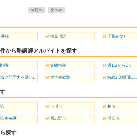
≪前へ
次へ≫
浜幕張
検見川浜
千葉みなと
件から塾講師アルバイトを探す
別指導
集団指導
週1日からOK
英語など語学力を活かせる
大学生歓迎
時給2,000円以上
す
戸市
市川市
柏市
葉市中央区
習志野市
浦安市
ら探す