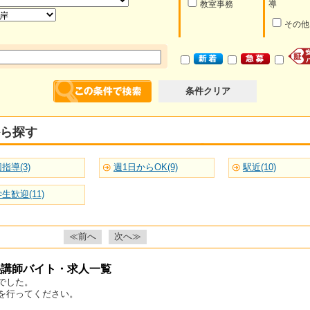
教室事務
導
その他
条件クリア
ら探す
指導(3)
週1日からOK(9)
駅近(10)
生歓迎(11)
≪前へ
次へ≫
塾講師バイト・求人一覧
でした。
を行ってください。