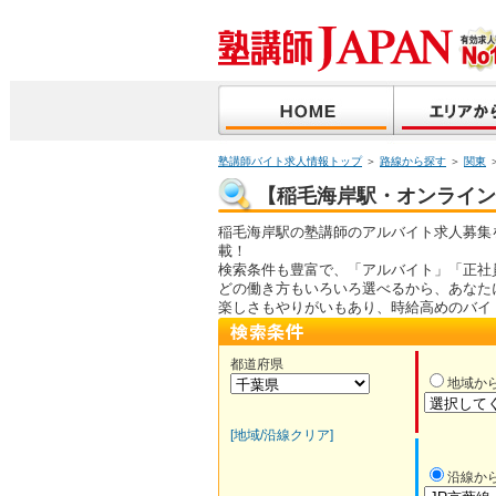
塾講師バイト求人情報トップ
＞
路線から探す
＞
関東
【稲毛海岸駅・オンライン指
稲毛海岸駅の塾講師のアルバイト求人募集
載！
検索条件も豊富で、「アルバイト」「正社
どの働き方もいろいろ選べるから、あなた
楽しさもやりがいもあり、時給高めのバイ
都道府県
地域か
[地域/沿線クリア]
沿線か