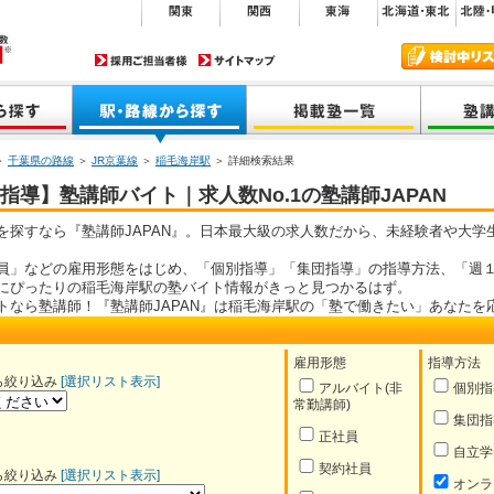
＞
千葉県の路線
＞
JR京葉線
＞
稲毛海岸駅
＞ 詳細検索結果
導】塾講師バイト｜求人数No.1の塾講師JAPAN
を探すなら『塾講師JAPAN』。日本最大級の求人数だから、未経験者や大学
員」などの雇用形態をはじめ、「個別指導」「集団指導」の指導方法、「週１
にぴったりの稲毛海岸駅の塾バイト情報がきっと見つかるはず。
トなら塾講師！『塾講師JAPAN』は稲毛海岸駅の「塾で働きたい」あなたを
雇用形態
指導方法
ら絞り込み
[選択リスト表示]
アルバイト(非
個別指
常勤講師)
集団指
正社員
自立学
契約社員
ら絞り込み
[選択リスト表示]
オンラ