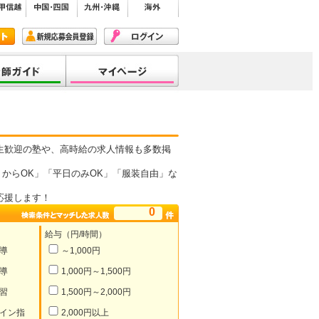
生歓迎の塾や、高時給の求人情報も多数掲
からOK」「平日のみOK」「服装自由」な
応援します！
0
給与（円/時間）
導
～1,000円
導
1,000円～1,500円
習
1,500円～2,000円
イン指
2,000円以上