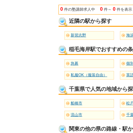
0
0
0
件の塾講師求人中
件～
件を表示
近隣の駅から探す
新習志野
海
稲毛海岸駅でおすすめの条
急募
個
私服OK（服装自由）
千葉県で人気の地域から探
船橋市
松
流山市
千
関東の他の県の路線・駅か