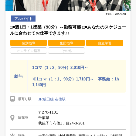
更新日：2025/10/01
アルバイト
□■週1日・1授業（90分）～勤務可能 □■あなたのスケジュー
ルに合わせてお仕事できます♪♪
個別指導
集団指導
自立学習
オンライン指導
その他
1コマ（1：2、90分）2,010円～
給与
※1コマ（1：1、90分）1,710円～ 事務給：1h
1,140円
JR成田線 布佐駅
最寄り駅
〒270-1101
千葉県
所在地
我孫子市布佐1丁目24-3-201
大手学習塾, 地域密着塾, 定期テストに強い（補習型）
特徴