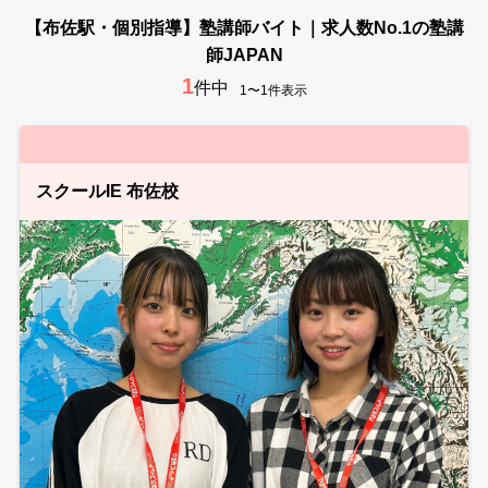
【布佐駅・個別指導】塾講師バイト｜求人数No.1の塾講
師JAPAN
1
件中
1〜1件表示
スクールIE 布佐校