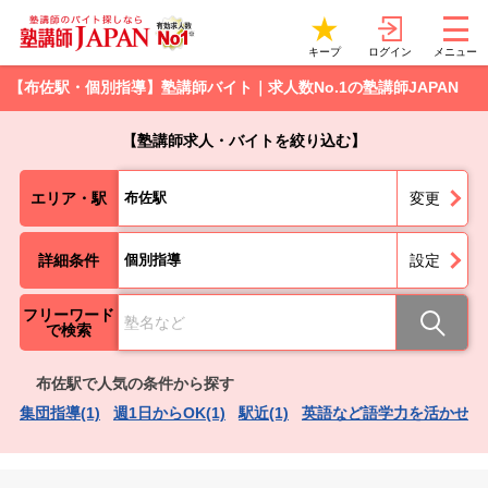
ログイン
キープ
メニュー
【布佐駅・個別指導】塾講師バイト｜求人数No.1の塾講師JAPAN
【塾講師求人・バイトを絞り込む】
エリア・駅
布佐駅
変更
詳細条件
個別指導
設定
フリーワード
で検索
布佐駅で人気の条件から探す
集団指導(1)
週1日からOK(1)
駅近(1)
英語など語学力を活かせる(