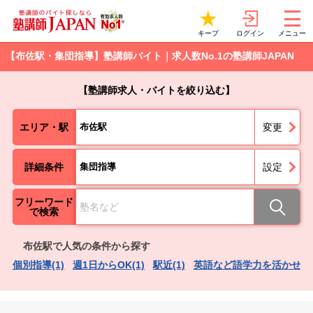
ログイン
キープ
メニュー
【布佐駅・集団指導】塾講師バイト｜求人数No.1の塾講師JAPAN
【塾講師求人・バイトを絞り込む】
エリア・駅
布佐駅
変更
詳細条件
集団指導
設定
フリーワード
で検索
布佐駅で人気の条件から探す
個別指導(1)
週1日からOK(1)
駅近(1)
英語など語学力を活かせる(