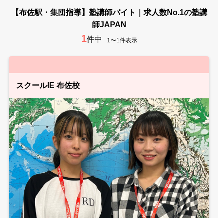
【布佐駅・集団指導】塾講師バイト｜求人数No.1の塾講
師JAPAN
1
件中
1〜1件表示
スクールIE 布佐校