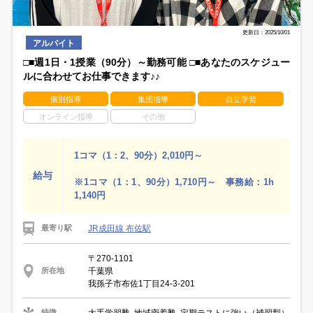
更新日：2025/10/01
アルバイト
□■週1日・1授業（90分）～勤務可能 □■あなたのスケジュー
ルに合わせてお仕事できます♪♪
個別指導
集団指導
自立学習
オンライン指導
その他
1コマ（1：2、90分）2,010円～
給与
※1コマ（1：1、90分）1,710円～ 事務給：1h
1,140円
JR成田線 布佐駅
最寄り駅
〒270-1101
千葉県
所在地
我孫子市布佐1丁目24-3-201
大手学習塾, 地域密着塾, 定期テストに強い（補習型）
特徴