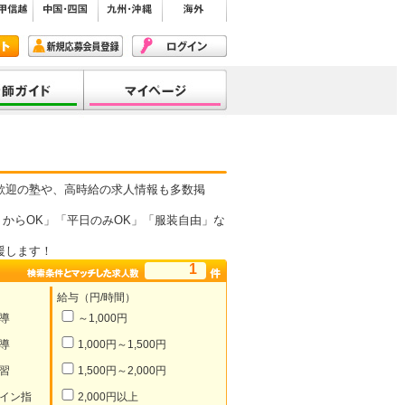
歓迎の塾や、高時給の求人情報も多数掲
からOK」「平日のみOK」「服装自由」な
援します！
1
給与（円/時間）
導
～1,000円
導
1,000円～1,500円
習
1,500円～2,000円
イン指
2,000円以上