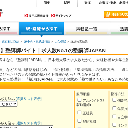
＞
東京都の路線
＞
JR中央・総武緩行線
＞
大久保駅
＞ 詳細検索結果
】塾講師バイト｜求人数No.1の塾講師JAPAN
探すなら『塾講師JAPAN』。日本最大級の求人数だから、未経験者や大学生
員」などの雇用形態をはじめ、「個別指導」「集団指導」の指導方法、「週１
にぴったりの大久保駅の塾バイト情報がきっと見つかるはず。
トなら塾講師！『塾講師JAPAN』は大久保駅の「塾で働きたい」あなたを応
雇用形態
指導方法
ら絞り込み
[選択リスト表示]
アルバイト(非
個別指
常勤講師)
集団指
正社員
自立学
契約社員
ら絞り込み
[選択リスト表示]
オンラ