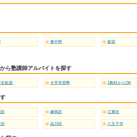
野
東中野
新宿
から塾講師アルバイトを探す
学生歓迎
大手学習塾
1教科からOK
す
田区
練馬区
江東区
並区
品川区
八王子市