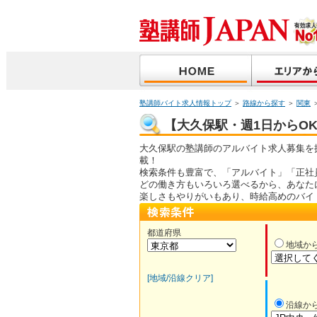
塾講師バイト求人情報トップ
＞
路線から探す
＞
関東
【大久保駅・週1日からOK
大久保駅の塾講師のアルバイト求人募集を
載！
検索条件も豊富で、「アルバイト」「正社
どの働き方もいろいろ選べるから、あなた
楽しさもやりがいもあり、時給高めのバイ
都道府県
地域か
[地域/沿線クリア]
沿線か