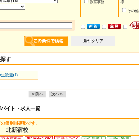
教室事務
導
その他
条件クリア
探す
生歓迎(1)
≪前へ
次へ≫
師バイト・求人一覧
プの個別指導塾です。
ン 北新宿校
交通費支給
週1日からOK
平日のみOK
女性活躍中
大学生歓迎