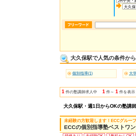
大久保駅で人気の条件から
個別指導(1)
大学
1
1
1
件の塾講師求人中
件～
件を表示
大久保駅・週1日からOKの塾講
未経験の方歓迎します！ECCグルー
ECCの個別指導塾ベストワ
研修あり
未経験OK
1教科からOK