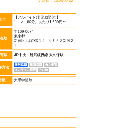
更新日：2014/06/02
【アルバイト(非常勤講師)】
給与
1コマ（80分）あたり1,600円〜
〒169-0074
東京都
在地
新宿区北新宿3-1-2 ルミナス新宿２
Ｆ
寄駅
JR中央・総武緩行線
大久保駅
導方法
オンライン指導
特徴
大手学習塾