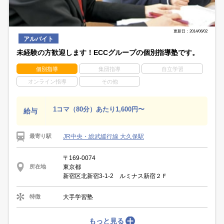
更新日：2014/06/02
アルバイト
未経験の方歓迎します！ECCグループの個別指導塾です。
個別指導
集団指導
自立学習
オンライン指導
その他
1コマ（80分）あたり1,600円〜
給与
JR中央・総武緩行線 大久保駅
最寄り駅
〒169-0074
東京都
所在地
新宿区北新宿3-1-2 ルミナス新宿２Ｆ
大手学習塾
特徴
もっと見る