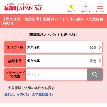
ログイン
キープ
メニュー
【大久保駅・個別指導】塾講師バイト｜求人数No.1の塾講師
JAPAN
【塾講師求人・バイトを絞り込む】
エリア・駅
大久保駅
変更
詳細条件
個別指導
設定
フリーワード
で検索
大久保駅で人気の条件から探す
週1日からOK(1)
大学生歓迎(1)