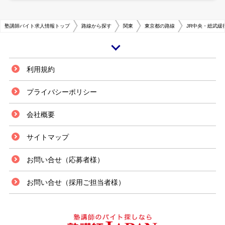
塾講師バイト求人情報トップ
路線から探す
関東
東京都の路線
JR中央・総武緩
大久保駅は、兵庫県明石市にあるJR西日本山陽本線の駅です。駅周辺には
利用規約
大型ショッピングモールやレストランなどが乱立しており、賑わいのある繁
華街が広がっています。道路や路線バスも整備されており、交通機関が集中
プライバシーポリシー
しているエリアとして利用されることが多いです。 兵庫県立の高等学校や
中学校といった教育機関も集中しており、質の高い学生が多く存在していま
会社概要
す。レベルの高い学生が多いため進学を希望する生徒が多く、塾へ通う生徒
数も増加する傾向にあるエリアです。増加していく生徒数に対応できるよ
う、指導塾の数も増えている状況にありますが、このエリアの周辺に大学が
サイトマップ
ないため、塾講師の数が不足気味にある塾が多いです。アルバイトの求人掲
載も常に表示している塾が多く、採用基準も割と厳しくないため、応募すれ
お問い合せ（応募者様）
ば基本的に採用されると考えて良いでしょう。
お問い合せ（採用ご担当者様）