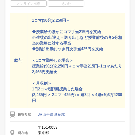
オンライン指導
その他
1コマ(90分)2,250円～
◆授業給のほかにコマ手当215円を支給
※生徒の出迎え・送り出しなど授業前後の各5分相
当の業務に対する手当
◆別途1出勤につき日次手当425円を支給
給与
＜1コマ勤務した場合＞
授業給(90分)2,250円＋コマ手当215円=1コマあたり
2,465円支給★
＜月収例＞
1日2コマ/週3回授業した場合
(2,465円 × 2コマ+425円) × 週3回 × 4週=約6万4260
円
JR山手線 新宿駅
最寄り駅
〒151-0053
東京都
所在地