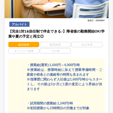
更新日：2026/08/07
アルバイト
【完全1対1&担任制で伴走できる♪】帰省後の勤務開始OK!学
業や夏の予定と両立◎
個別指導
集団指導
自立学習
オンライン指導
その他
・授業給(通常):1,600円～4,000円/時
※授業給は、授業時給に加えて授業準備時間・ご
家庭や校舎との連絡等の時間も含まれます
※指導歴に関わらず入社後は1,600円/時からスター
トし、その後は3か月に1度の査定により昇給が決
まります
・試用期間の授業給:1,240円/時
※初回授業から15時間分の労働までが対象