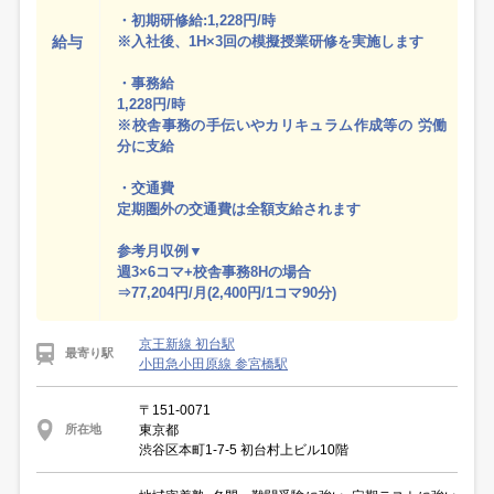
・初期研修給:1,228円/時
給与
※入社後、1H×3回の模擬授業研修を実施します
・事務給
1,228円/時
※校舎事務の手伝いやカリキュラム作成等の 労働
分に支給
・交通費
定期圏外の交通費は全額支給されます
参考月収例▼
週3×6コマ+校舎事務8Hの場合
⇒77,204円/月(2,400円/1コマ90分)
京王新線 初台駅
最寄り駅
小田急小田原線 参宮橋駅
〒151-0071
東京都
所在地
渋谷区本町1-7-5 初台村上ビル10階