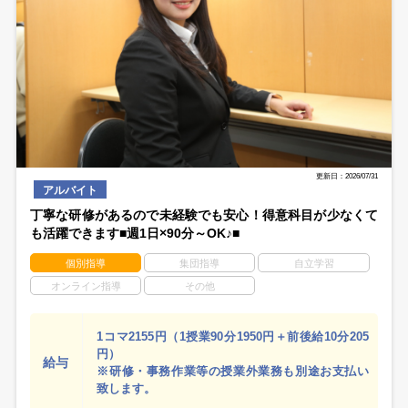
更新日：2026/07/31
アルバイト
丁寧な研修があるので未経験でも安心！得意科目が少なくて
も活躍できます■週1日×90分～OK♪■
個別指導
集団指導
自立学習
オンライン指導
その他
1コマ2155円（1授業90分1950円＋前後給10分205
円）
給与
※研修・事務作業等の授業外業務も別途お支払い
致します。