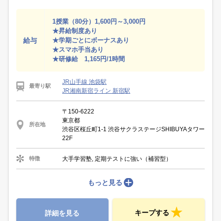
1授業（80分）1,600円～3,000円
★昇給制度あり
給与
★学期ごとにボーナスあり
★スマホ手当あり
★研修給 1,165円/1時間
JR山手線 池袋駅
最寄り駅
JR湘南新宿ライン 新宿駅
〒150-6222
東京都
所在地
渋谷区桜丘町1-1 渋谷サクラステージSHIBUYAタワー
22F
大手学習塾, 定期テストに強い（補習型）
特徴
もっと見る
キープする
詳細を見る