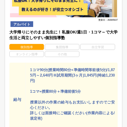
更新日：2026/05/27
アルバイト
大学帰りにそのまま先生に！私服OK/週1日・1コマ～で大学
生活と両立しやすい個別指導塾
個別指導
集団指導
自立学習
オンライン指導
その他
1コマ90分(授業時間80分+準備時間等前後5分)/1,87
5円～2,640円※試用期間(3ヶ月)1,845円(時給1,230
円)
1コマ=授業80分＋準備前後5分
給与
授業以外の作業の給与もお支払いしますのでご安
心ください。
詳しくは面接時にご確認ください(作業内容による/
規定有)