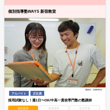
個別指導塾WAYS 新宿教室
更新日：2026/04/13
アルバイト
正社員
採用試験なし！週1日〜OK/中高一貫校専門塾の塾講師
個別指導
集団指導
自立学習