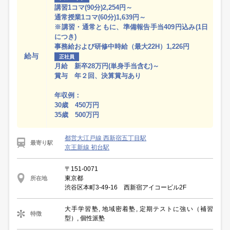
講習1コマ(90分)2,254円～
通常授業1コマ(60分)1,639円～
※講習・通常ともに、準備報告手当409円込み(1日
につき)
事務給および研修中時給（最大22H）1,226円
給与
正社員
月給 新卒28万円(単身手当含む)～
賞与 年２回、決算賞与あり
年収例：
30歳 450万円
35歳 500万円
都営大江戸線 西新宿五丁目駅
最寄り駅
京王新線 初台駅
〒151-0071
東京都
所在地
渋谷区本町3-49-16 西新宿アイコービル2F
大手学習塾, 地域密着塾, 定期テストに強い（補習
特徴
型）, 個性派塾