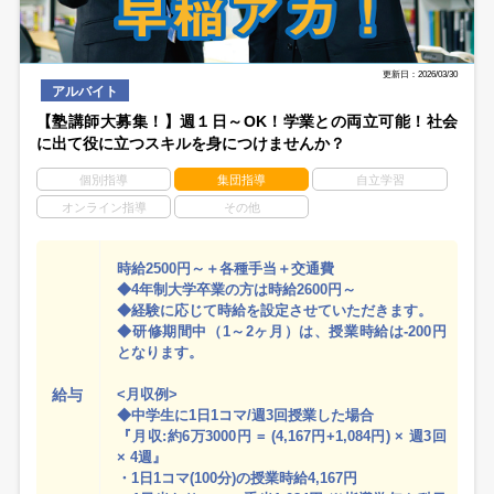
更新日：2026/03/30
アルバイト
【塾講師大募集！】週１日～OK！学業との両立可能！社会
に出て役に立つスキルを身につけませんか？
個別指導
集団指導
自立学習
オンライン指導
その他
時給2500円～＋各種手当＋交通費
◆4年制大学卒業の方は時給2600円～
◆経験に応じて時給を設定させていただきます。
◆研修期間中（1～2ヶ月）は、授業時給は-200円
となります。
給与
<月収例>
◆中学生に1日1コマ/週3回授業した場合
『月収:約6万3000円 = (4,167円+1,084円) × 週3回
× 4週』
・1日1コマ(100分)の授業時給4,167円