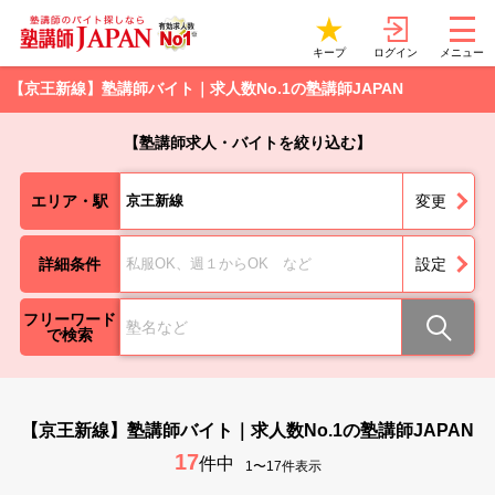
ログイン
キープ
メニュー
【京王新線】塾講師バイト｜求人数No.1の塾講師JAPAN
【塾講師求人・バイトを絞り込む】
エリア・駅
京王新線
変更
詳細条件
私服OK、週１からOK など
設定
フリーワード
で検索
【京王新線】塾講師バイト｜求人数No.1の塾講師JAPAN
17
件中
1〜17件表示