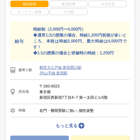
個別指導
集団指導
自立学習
オンライン指導
その他
時給制（2,000円〜4,000円）
◆通常1:2の授業の場合、時給1,200円前後が多いと
給与
ころ、本校は時給2,000円、最大時給は4,000円で
す！
◆1:1の授業の場合と研修時の時給：1,250円
都営大江戸線 新宿西口駅
最寄り駅
JR山手線 新宿駅
〒160-0023
東京都
所在地
新宿区西新宿7丁目4−7 第一太田ビル5階
名門・難関受験に強い, 個性派塾
特徴
もっと見る