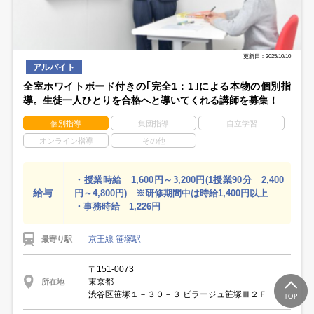
更新日：2025/10/10
アルバイト
全室ホワイトボード付きの｢完全1：1｣による本物の個別指
導。生徒一人ひとりを合格へと導いてくれる講師を募集！
個別指導
集団指導
自立学習
オンライン指導
その他
・授業時給 1,600円～3,200円(1授業90分 2,400
給与
円～4,800円) ※研修期間中は時給1,400円以上
・事務時給 1,226円
京王線 笹塚駅
最寄り駅
〒151-0073
東京都
所在地
渋谷区笹塚１－３０－３ ビラージュ笹塚Ⅲ２Ｆ