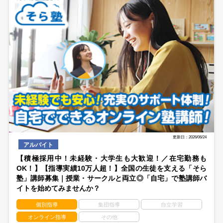
更新日：2026/06/24
アルバイト
【積極採用中！未経験・大学生も大歓迎！／在宅勤務も
OK！】【指導実績10万人超！】全国の生徒を支える「そら
塾」講師募集｜授業・サークルと両立◎「自宅」で塾講師バ
イトを始めてみませんか？
個別指導
集団指導
自立学習
オンライン指導
その他