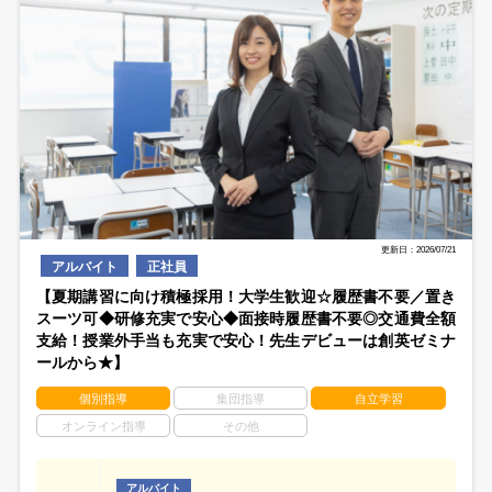
更新日：2026/07/21
アルバイト
正社員
【夏期講習に向け積極採用！大学生歓迎☆履歴書不要／置き
スーツ可◆研修充実で安心◆面接時履歴書不要◎交通費全額
支給！授業外手当も充実で安心！先生デビューは創英ゼミナ
ールから★】
個別指導
集団指導
自立学習
オンライン指導
その他
アルバイト