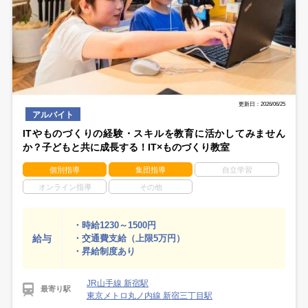
更新日：2026/06/25
アルバイト
ITやものづくりの経験・スキルを教育に活かしてみません
か？子どもと共に成長する！IT×ものづくり教室
個別指導
集団指導
自立学習
オンライン指導
その他
・時給1230～1500円
給与
・交通費支給（上限5万円）
・昇給制度あり
JR山手線 新宿駅
最寄り駅
東京メトロ丸ノ内線 新宿三丁目駅