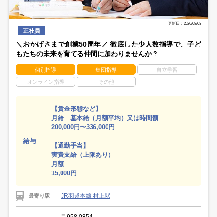
更新日：2026/08/03
正社員
＼おかげさまで創業50周年／ 徹底した少人数指導で、子ど
もたちの未来を育てる仲間に加わりませんか？
個別指導
集団指導
自立学習
オンライン指導
その他
【賃金形態など】
月給 基本給（月額平均）又は時間額
200,000円〜336,000円
給与
【通勤手当】
実費支給（上限あり）
月額
15,000円
JR羽越本線 村上駅
最寄り駅
〒958-0854