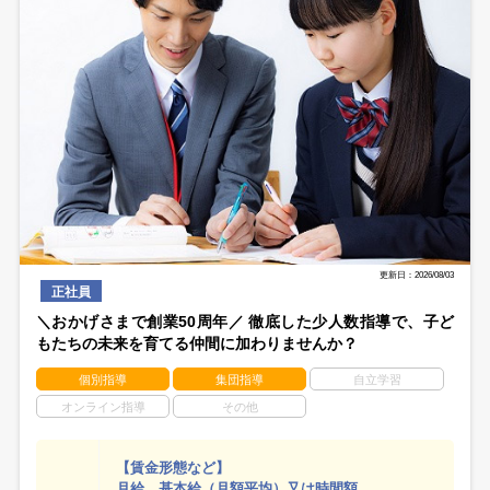
更新日：2026/08/03
正社員
＼おかげさまで創業50周年／ 徹底した少人数指導で、子ど
もたちの未来を育てる仲間に加わりませんか？
個別指導
集団指導
自立学習
オンライン指導
その他
【賃金形態など】
月給 基本給（月額平均）又は時間額