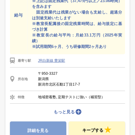
※上記は固定残業代（37,475円以上／23.06時間）
を含みます
固定残業代は残業がない場合も支給し、超過分
給与
は別途支給いたします
※教室長配属後の固定残業時間は、給与規定に基
づき計算
※教室長の給与平均：月給33.1万円（2025年実
績）
※試用期間6ヶ月、うち研修期間2ヶ月あり
JR白新線 豊栄駅
最寄り駅
〒950-3327
新潟県
所在地
新潟市北区石動1丁目17-7
地域密着塾, 定期テストに強い（補習型）
特徴
もっと見る
キープする
詳細を見る