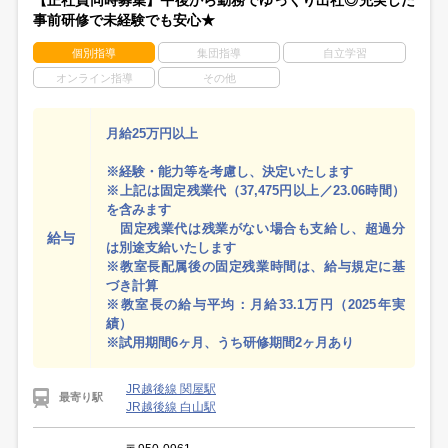
【正社員同時募集】午後から勤務でゆっくり出社◎充実した
事前研修で未経験でも安心★
個別指導
集団指導
自立学習
オンライン指導
その他
月給25万円以上
※経験・能力等を考慮し、決定いたします
※上記は固定残業代（37,475円以上／23.06時間）
を含みます
固定残業代は残業がない場合も支給し、超過分
給与
は別途支給いたします
※教室長配属後の固定残業時間は、給与規定に基
づき計算
※教室長の給与平均：月給33.1万円（2025年実
績）
※試用期間6ヶ月、うち研修期間2ヶ月あり
JR越後線 関屋駅
最寄り駅
JR越後線 白山駅