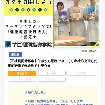
更新日：2026/08/07
正社員
【正社員同時募集】午後から勤務でゆっくり出社◎充実した
事前研修で未経験でも安心★
個別指導
集団指導
自立学習
オンライン指導
その他
月給25万円以上
※経験・能力等を考慮し、決定いたします