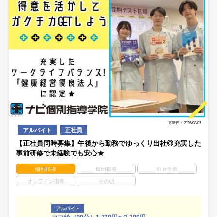
更新日：2026/08/07
アルバイト
正社員
【正社員同時募集】午後から勤務でゆっくり出社◎充実した
事前研修で未経験でも安心★
個別指導
集団指導
自立学習
オンライン指導
その他
アルバイト