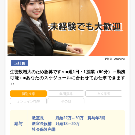
更新日：2026/07/07
正社員
生徒数増大のため急募です♪□■週1日・1授業（90分）～勤務
可能 □■あなたのスケジュールに合わせてお仕事できます
♪♪
個別指導
集団指導
自立学習
オンライン指導
その他
教室長 月給22万～30万 賞与年2回
給与
教室長候補 月給18～20万
社会保険完備