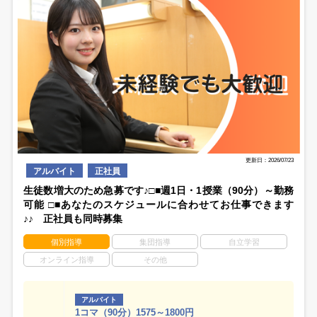
更新日：2026/07/23
アルバイト
正社員
生徒数増大のため急募です♪□■週1日・1授業（90分）～勤務
可能 □■あなたのスケジュールに合わせてお仕事できます
♪♪ 正社員も同時募集
個別指導
集団指導
自立学習
オンライン指導
その他
アルバイト
1コマ（90分）1575～1800円