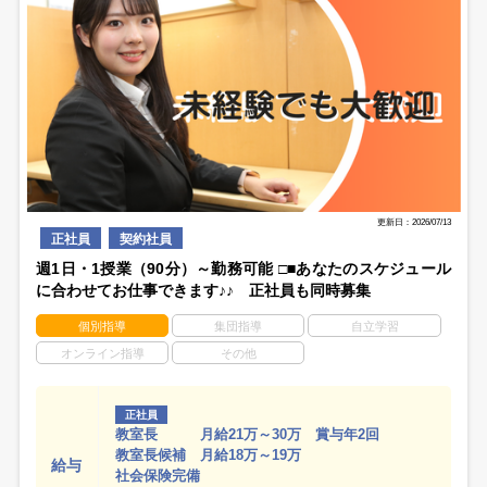
更新日：2026/07/13
正社員
契約社員
週1日・1授業（90分）～勤務可能 □■あなたのスケジュール
に合わせてお仕事できます♪♪ 正社員も同時募集
個別指導
集団指導
自立学習
オンライン指導
その他
正社員
教室長 月給21万～30万 賞与年2回
教室長候補 月給18万～19万
給与
社会保険完備