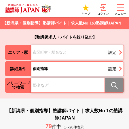
ログイン
キープ
メニュー
【新潟県・個別指導】塾講師バイト｜求人数No.1の塾講師JAPAN
【塾講師求人・バイトを絞り込む】
エリア・駅
市区町材・駅名など
設定
詳細条件
個別指導
設定
フリーワード
で検索
【新潟県・個別指導】塾講師バイト｜求人数No.1の塾講
師JAPAN
79
件中
1〜20件表示