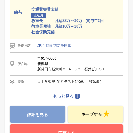
交通費実費支給
給与
正社員
教室長 月給22万～30万 賞与年2回
教室長候補 月給18万～20万
社会保険完備
JR白新線 西新発田駅
最寄り駅
〒957-0063
新潟県
所在地
新発田市新栄町３−４−３３ 石井ビル３Ｆ
大手学習塾, 定期テストに強い（補習型）
特徴
もっと見る
キープする
詳細を見る
応募する