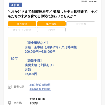
更新日：2026/08/03
正社員
＼おかげさまで創業50周年／ 徹底した少人数指導で、子ど
もたちの未来を育てる仲間に加わりませんか？
個別指導
集団指導
自立学習
オンライン指導
その他
【賃金形態など】
月給 基本給（月額平均）又は時間額
200,000円〜336,000円
給与
【通勤手当】
実費支給（上限あり）
月額
15,000円
JR白新線 新潟駅
最寄り駅
JR越後線 白山駅
〒951-8118
新潟県
所在地