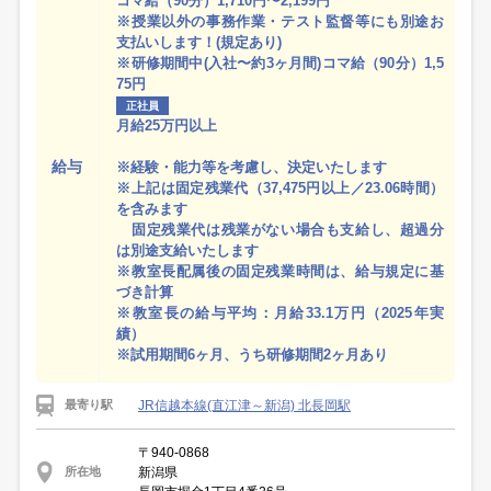
コマ給（90分）1,710円〜2,199円
※授業以外の事務作業・テスト監督等にも別途お
支払いします！(規定あり)
※研修期間中(入社〜約3ヶ月間)コマ給（90分）1,5
75円
正社員
月給25万円以上
給与
※経験・能力等を考慮し、決定いたします
※上記は固定残業代（37,475円以上／23.06時間）
を含みます
固定残業代は残業がない場合も支給し、超過分
は別途支給いたします
※教室長配属後の固定残業時間は、給与規定に基
づき計算
※教室長の給与平均：月給33.1万円（2025年実
績）
※試用期間6ヶ月、うち研修期間2ヶ月あり
JR信越本線(直江津～新潟) 北長岡駅
最寄り駅
〒940-0868
新潟県
所在地