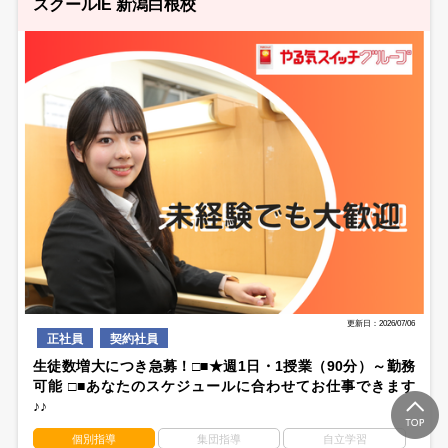
スクールIE 新潟白根校
更新日：2026/07/06
正社員
契約社員
生徒数増大につき急募！□■★週1日・1授業（90分）～勤務
可能 □■あなたのスケジュールに合わせてお仕事できます
♪♪
個別指導
集団指導
自立学習