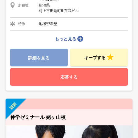
新潟県
所在地
村上市田端町9 百武ビル
地域密着塾
特徴
もっと見る
キープする
詳細を見る
応募する
伸学ゼミナール 姥ヶ山校