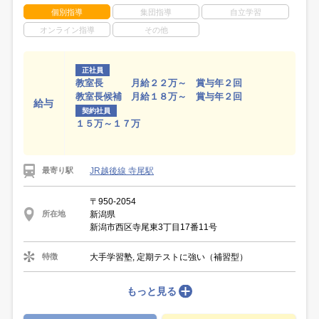
個別指導
集団指導
自立学習
オンライン指導
その他
正社員
教室長 月給２２万～ 賞与年２回
教室長候補 月給１８万～ 賞与年２回
給与
契約社員
１５万～１７万
JR越後線 寺尾駅
最寄り駅
〒950-2054
新潟県
所在地
新潟市西区寺尾東3丁目17番11号
大手学習塾, 定期テストに強い（補習型）
特徴
もっと見る