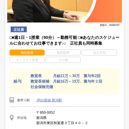
更新日：2026/07/07
正社員
□■週1日・1授業（90分）～勤務可能 □■あなたのスケジュー
ルに合わせてお仕事できます♪♪ 正社員も同時募集
個別指導
集団指導
自立学習
オンライン指導
その他
教室長 月給21万～30万 賞与年2回
給与
教室長候補 月給16万～19万、賞与年２回
社会保険完備
JR白新線 新潟駅
最寄り駅
〒950-0052
新潟県
所在地
新潟市東区秋葉通３丁目４０－２