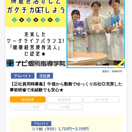
更新日：2026/07/07
アルバイト
正社員
【正社員同時募集】午後から勤務でゆっくり出社◎充実した
事前研修で未経験でも安心★
個別指導
集団指導
自立学習
オンライン指導
その他
アルバイト
コマ給（90分）1,710円〜2,199円