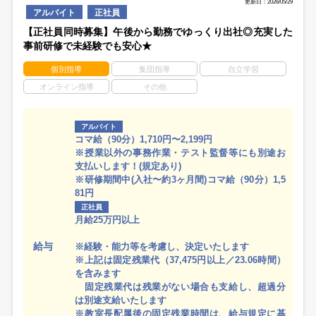
更新日：2026/05/29
アルバイト
正社員
【正社員同時募集】午後から勤務でゆっくり出社◎充実した
事前研修で未経験でも安心★
個別指導
集団指導
自立学習
オンライン指導
その他
アルバイト
コマ給（90分）1,710円〜2,199円
※授業以外の事務作業・テスト監督等にも別途お
支払いします！(規定あり)
※研修期間中(入社〜約3ヶ月間)コマ給（90分）1,5
81円
正社員
月給25万円以上
給与
※経験・能力等を考慮し、決定いたします
※上記は固定残業代（37,475円以上／23.06時間）
を含みます
固定残業代は残業がない場合も支給し、超過分
は別途支給いたします
※教室長配属後の固定残業時間は、給与規定に基