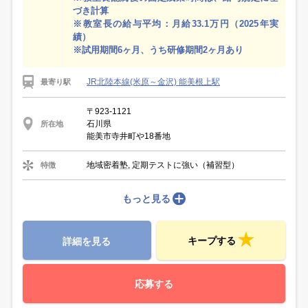
づき計算
※教室長の給与平均：月給33.1万円（2025年実
績）
※試用期間6ヶ月、うち研修期間2ヶ月あり
JR北陸本線(米原～金沢) 能美根上駅
最寄り駅
〒923-1121
石川県
所在地
能美市寺井町や18番地
地域密着塾, 定期テストに強い（補習型）
特徴
もっと見る
キープする
詳細を見る
応募する