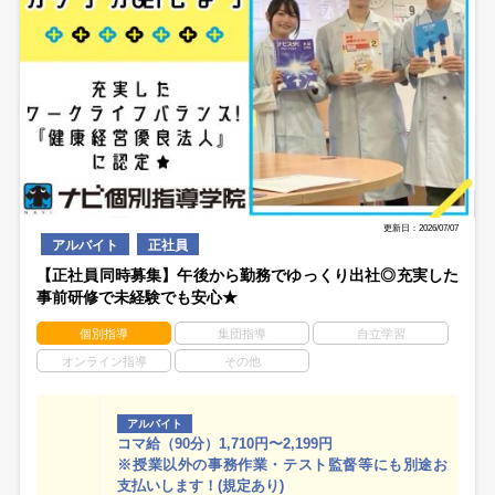
更新日：2026/07/07
アルバイト
正社員
【正社員同時募集】午後から勤務でゆっくり出社◎充実した
事前研修で未経験でも安心★
個別指導
集団指導
自立学習
オンライン指導
その他
アルバイト
コマ給（90分）1,710円〜2,199円
※授業以外の事務作業・テスト監督等にも別途お
支払いします！(規定あり)