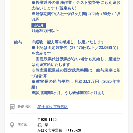
※授業以外の事務作業・テスト監督等にも別途お
支払いします！(規定あり)
※研修期間中(入社〜約3ヶ月間)コマ給（90分）1,5
81円
正社員
月給25万円以上
給与
※経験・能力等を考慮し、決定いたします
※上記は固定残業代（37,475円以上／23.06時間）
を含みます
固定残業代は残業がない場合も支給し、超過分
は別途支給いたします
※教室長配属後の固定残業時間は、給与規定に基
づき計算
※教室長の給与平均：月給33.1万円（2025年実
績）
※試用期間6ヶ月、うち研修期間2ヶ月あり
JR七尾線 宇野気駅
最寄り駅
〒929-1125
石川県
所在地
かほく市宇野気 り196-28