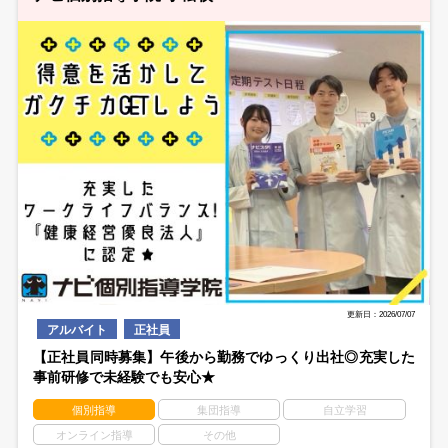
更新日：2026/07/07
アルバイト
正社員
【正社員同時募集】午後から勤務でゆっくり出社◎充実した
事前研修で未経験でも安心★
個別指導
集団指導
自立学習
オンライン指導
その他