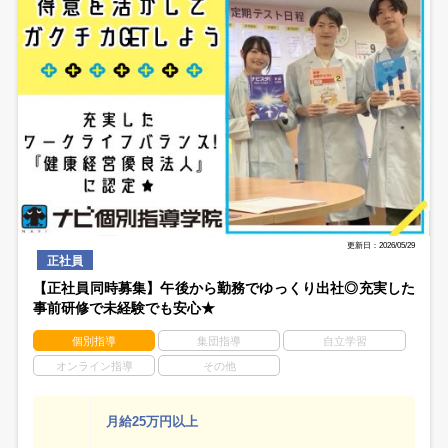
更新日：2026/05/29
正社員
【正社員同時募集】午後から勤務でゆっくり出社◎充実した
事前研修で未経験でも安心★
個別指導
集団指導
自立学習
オンライン指導
その他
月給25万円以上