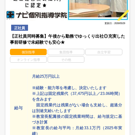
更新日：2026/05/29
正社員
【正社員同時募集】午後から勤務でゆっくり出社◎充実した
事前研修で未経験でも安心★
個別指導
集団指導
自立学習
オンライン指導
その他
月給25万円以上
※経験・能力等を考慮し、決定いたします
※上記は固定残業代（37,475円以上／23.06時間）
を含みます
固定残業代は残業がない場合も支給し、超過分
給与
は別途支給いたします
※教室長配属後の固定残業時間は、給与規定に基
づき計算
※教室長の給与平均：月給33.1万円（2025年実
績）