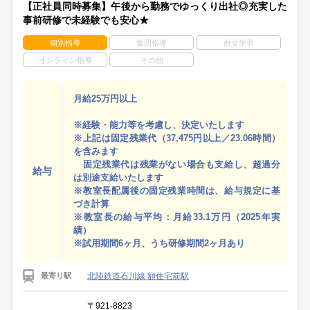
【正社員同時募集】午後から勤務でゆっくり出社◎充実した
事前研修で未経験でも安心★
個別指導
集団指導
自立学習
オンライン指導
その他
月給25万円以上
※経験・能力等を考慮し、決定いたします
※上記は固定残業代（37,475円以上／23.06時間）
を含みます
固定残業代は残業がない場合も支給し、超過分
給与
は別途支給いたします
※教室長配属後の固定残業時間は、給与規定に基
づき計算
※教室長の給与平均：月給33.1万円（2025年実
績）
※試用期間6ヶ月、うち研修期間2ヶ月あり
北陸鉄道石川線 額住宅前駅
最寄り駅
〒921-8823