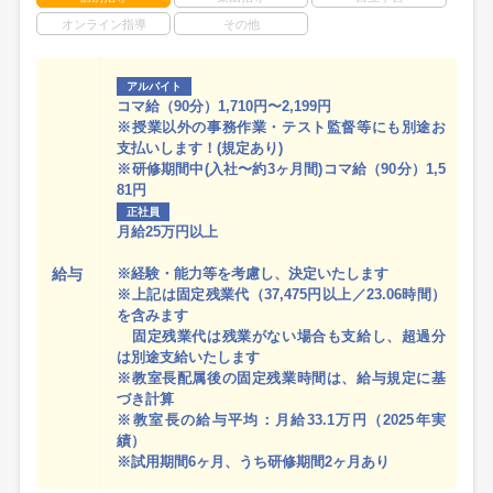
オンライン指導
その他
アルバイト
コマ給（90分）1,710円〜2,199円
※授業以外の事務作業・テスト監督等にも別途お
支払いします！(規定あり)
※研修期間中(入社〜約3ヶ月間)コマ給（90分）1,5
81円
正社員
月給25万円以上
給与
※経験・能力等を考慮し、決定いたします
※上記は固定残業代（37,475円以上／23.06時間）
を含みます
固定残業代は残業がない場合も支給し、超過分
は別途支給いたします
※教室長配属後の固定残業時間は、給与規定に基
づき計算
※教室長の給与平均：月給33.1万円（2025年実
績）
※試用期間6ヶ月、うち研修期間2ヶ月あり