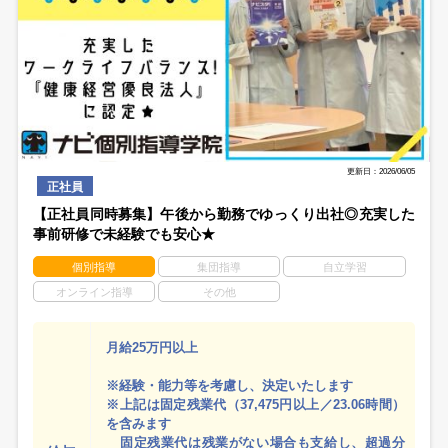
更新日：2026/06/05
正社員
【正社員同時募集】午後から勤務でゆっくり出社◎充実した
事前研修で未経験でも安心★
個別指導
集団指導
自立学習
オンライン指導
その他
月給25万円以上
※経験・能力等を考慮し、決定いたします
※上記は固定残業代（37,475円以上／23.06時間）
を含みます
固定残業代は残業がない場合も支給し、超過分