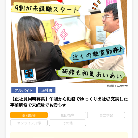
更新日：2026/07/07
アルバイト
正社員
【正社員同時募集】午後から勤務でゆっくり出社◎充実した
事前研修で未経験でも安心★
個別指導
集団指導
自立学習
オンライン指導
その他