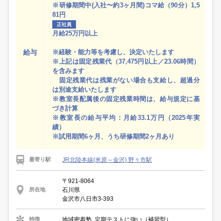
※研修期間中(入社〜約3ヶ月間)コマ給（90分）1,5
81円
正社員
月給25万円以上
給与
※経験・能力等を考慮し、決定いたします
※上記は固定残業代（37,475円以上／23.06時間）
を含みます
固定残業代は残業がない場合も支給し、超過分
は別途支給いたします
※教室長配属後の固定残業時間は、給与規定に基
づき計算
※教室長の給与平均：月給33.1万円（2025年実
績）
※試用期間6ヶ月、うち研修期間2ヶ月あり
JR北陸本線(米原～金沢) 野々市駅
最寄り駅
〒921-8064
石川県
所在地
金沢市八日市3-393
地域密着塾, 定期テストに強い（補習型）
特徴