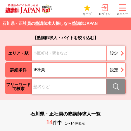
ログイン
キープ
メニュー
石川県・正社員の塾講師求人探しなら塾講師JAPAN
【塾講師求人・バイトを絞り込む】
エリア・駅
市区町材・駅名など
設定
詳細条件
正社員
設定
フリーワード
で検索
石川県・正社員の塾講師求人一覧
14
件中
1〜14件表示