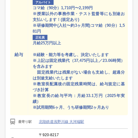
アルバイト
コマ給（90分）1,710円〜2,199円
※授業以外の事務作業・テスト監督等にも別途お
支払いします！(規定あり)
※研修期間中(入社〜約3ヶ月間)コマ給（90分）1,5
81円
正社員
月給25万円以上
給与
※経験・能力等を考慮し、決定いたします
※上記は固定残業代（37,475円以上／23.06時間）
を含みます
固定残業代は残業がない場合も支給し、超過分
は別途支給いたします
※教室長配属後の固定残業時間は、給与規定に基
づき計算
※教室長の給与平均：月給33.1万円（2025年実
績）
※試用期間6ヶ月、うち研修期間2ヶ月あり
北陸鉄道浅野川線 大河端駅
最寄り駅
〒920-8217