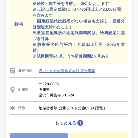
※経験・能力等を考慮し、決定いたします
※上記は固定残業代（37,475円以上／23.06時間）
を含みます
固定残業代は残業がない場合も支給し、超過分
給与
は別途支給いたします
※教室長配属後の固定残業時間は、給与規定に基
づき計算
※教室長の給与平均：月給33.1万円（2025年実
績）
※試用期間6ヶ月、うち研修期間2ヶ月あり
IRいしかわ鉄道株式会社 東金沢駅
最寄り駅
〒920-0806
石川県
所在地
金沢市神宮寺1-13-24
地域密着塾, 定期テストに強い（補習型）
特徴
もっと見る