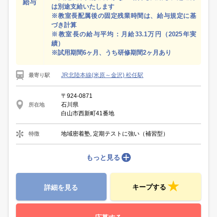
給与
は別途支給いたします
※教室長配属後の固定残業時間は、給与規定に基
づき計算
※教室長の給与平均：月給33.1万円（2025年実
績）
※試用期間6ヶ月、うち研修期間2ヶ月あり
JR北陸本線(米原～金沢) 松任駅
最寄り駅
〒924-0871
石川県
所在地
白山市西新町41番地
地域密着塾, 定期テストに強い（補習型）
特徴
もっと見る
キープする
詳細を見る