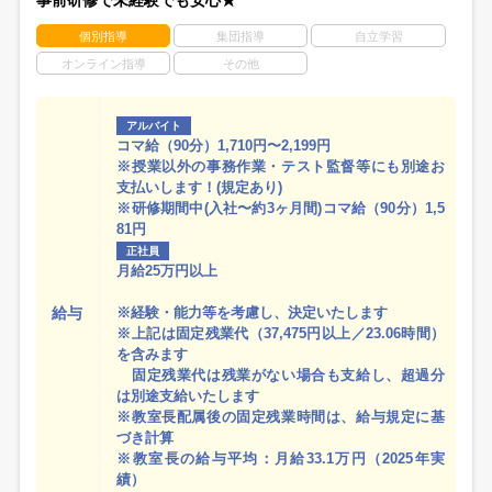
事前研修で未経験でも安心★
個別指導
集団指導
自立学習
オンライン指導
その他
アルバイト
コマ給（90分）1,710円〜2,199円
※授業以外の事務作業・テスト監督等にも別途お
支払いします！(規定あり)
※研修期間中(入社〜約3ヶ月間)コマ給（90分）1,5
81円
正社員
月給25万円以上
給与
※経験・能力等を考慮し、決定いたします
※上記は固定残業代（37,475円以上／23.06時間）
を含みます
固定残業代は残業がない場合も支給し、超過分
は別途支給いたします
※教室長配属後の固定残業時間は、給与規定に基
づき計算
※教室長の給与平均：月給33.1万円（2025年実
績）