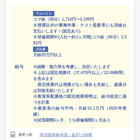
アルバイト
コマ給（90分）1,710円〜2,199円
※授業以外の事務作業・テスト監督等にも別途お
支払いします！(規定あり)
※研修期間中(入社〜約3ヶ月間)コマ給（90分）1,5
81円
正社員
月給25万円以上
給与
※経験・能力等を考慮し、決定いたします
※上記は固定残業代（37,475円以上／23.06時間）
を含みます
固定残業代は残業がない場合も支給し、超過分
は別途支給いたします
※教室長配属後の固定残業時間は、給与規定に基
づき計算
※教室長の給与平均：月給33.1万円（2025年実
績）
※試用期間6ヶ月、うち研修期間2ヶ月あり
JR北陸本線(米原～金沢) 小松駅
最寄り駅