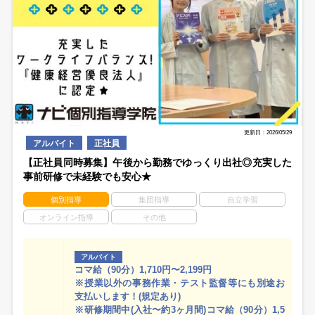
更新日：2026/05/29
アルバイト
正社員
【正社員同時募集】午後から勤務でゆっくり出社◎充実した
事前研修で未経験でも安心★
個別指導
集団指導
自立学習
オンライン指導
その他
アルバイト
コマ給（90分）1,710円〜2,199円
※授業以外の事務作業・テスト監督等にも別途お
支払いします！(規定あり)
※研修期間中(入社〜約3ヶ月間)コマ給（90分）1,5