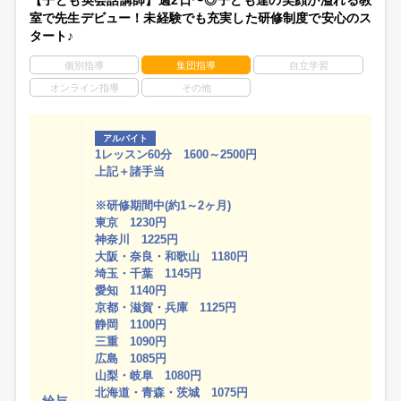
【子ども英会話講師】週2日〜◎子ども達の笑顔が溢れる教
室で先生デビュー！未経験でも充実した研修制度で安心のス
タート♪
個別指導
集団指導
自立学習
オンライン指導
その他
アルバイト
1レッスン60分 1600～2500円
上記＋諸手当
※研修期間中(約1～2ヶ月)
東京 1230円
神奈川 1225円
大阪・奈良・和歌山 1180円
埼玉・千葉 1145円
愛知 1140円
京都・滋賀・兵庫 1125円
静岡 1100円
三重 1090円
広島 1085円
山梨・岐阜 1080円
北海道・青森・茨城 1075円