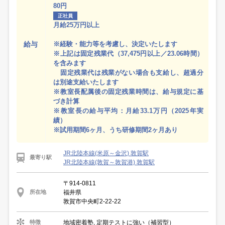
80円
正社員
月給25万円以上
給与
※経験・能力等を考慮し、決定いたします
※上記は固定残業代（37,475円以上／23.06時間）
を含みます
固定残業代は残業がない場合も支給し、超過分
は別途支給いたします
※教室長配属後の固定残業時間は、給与規定に基
づき計算
※教室長の給与平均：月給33.1万円（2025年実
績）
※試用期間6ヶ月、うち研修期間2ヶ月あり
JR北陸本線(米原～金沢) 敦賀駅
最寄り駅
JR北陸本線(敦賀～敦賀港) 敦賀駅
〒914-0811
福井県
所在地
敦賀市中央町2-22-22
地域密着塾, 定期テストに強い（補習型）
特徴