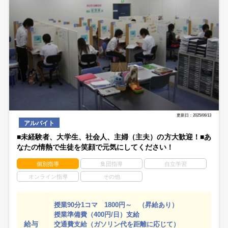
更新日：2025/06/13
アルバイト
■未経験者、大学生、社会人、主婦（主夫）の方大歓迎！■あ
なたの情熱で生徒を笑顔で元気にしてください！
個別指導
集団指導
自立学習
オンライン指導
その他
授業90分1コマ 1800円～ （昇給あり）
授業準備費（400円/日）支給
給与
交通費支給（ガソリン代を距離に応じて）