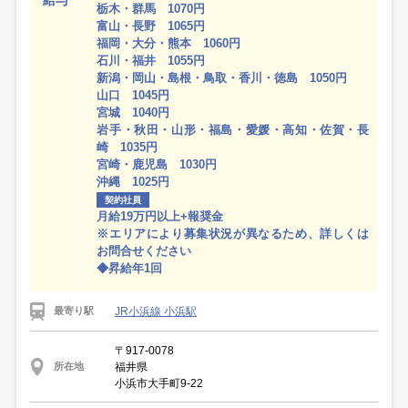
給与
栃木・群馬 1070円
富山・長野 1065円
福岡・大分・熊本 1060円
石川・福井 1055円
新潟・岡山・島根・鳥取・香川・徳島 1050円
山口 1045円
宮城 1040円
岩手・秋田・山形・福島・愛媛・高知・佐賀・長
崎 1035円
宮崎・鹿児島 1030円
沖縄 1025円
契約社員
月給19万円以上+報奨金
※エリアにより募集状況が異なるため、詳しくは
お問合せください
◆昇給年1回
JR小浜線 小浜駅
最寄り駅
〒917-0078
福井県
所在地
小浜市大手町9-22