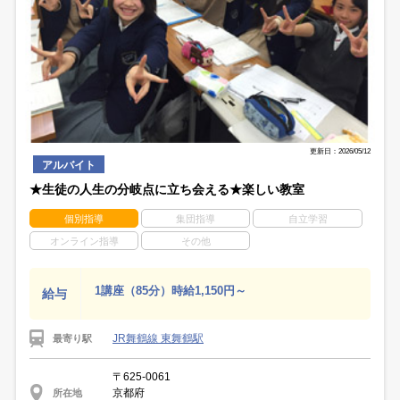
更新日：2026/05/12
アルバイト
★生徒の人生の分岐点に立ち会える★楽しい教室
個別指導
集団指導
自立学習
オンライン指導
その他
1講座（85分）時給1,150円～
給与
JR舞鶴線 東舞鶴駅
最寄り駅
〒625-0061
京都府
所在地