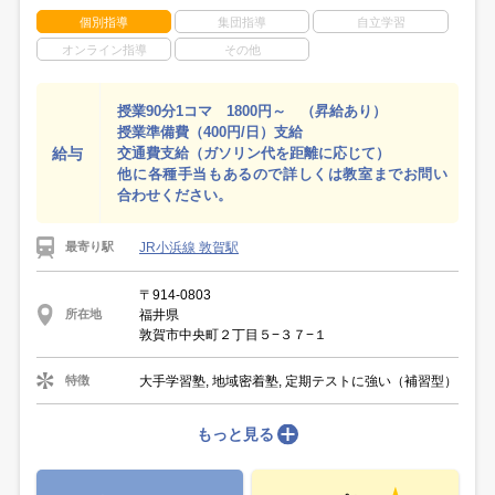
個別指導
集団指導
自立学習
オンライン指導
その他
授業90分1コマ 1800円～ （昇給あり）
授業準備費（400円/日）支給
給与
交通費支給（ガソリン代を距離に応じて）
他に各種手当もあるので詳しくは教室までお問い
合わせください。
JR小浜線 敦賀駅
最寄り駅
〒914-0803
福井県
所在地
敦賀市中央町２丁目５−３７−１
大手学習塾, 地域密着塾, 定期テストに強い（補習型）
特徴
もっと見る