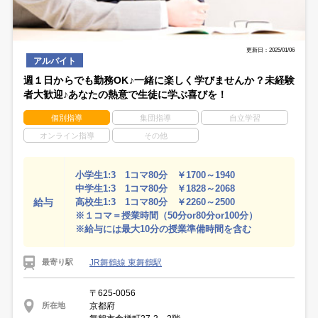
更新日：2025/01/06
アルバイト
週１日からでも勤務OK♪一緒に楽しく学びませんか？未経験
者大歓迎♪あなたの熱意で生徒に学ぶ喜びを！
個別指導
集団指導
自立学習
オンライン指導
その他
小学生1:3 1コマ80分 ￥1700～1940
中学生1:3 1コマ80分 ￥1828～2068
給与
高校生1:3 1コマ80分 ￥2260～2500
※１コマ＝授業時間（50分or80分or100分）
※給与には最大10分の授業準備時間を含む
JR舞鶴線 東舞鶴駅
最寄り駅
〒625-0056
京都府
所在地