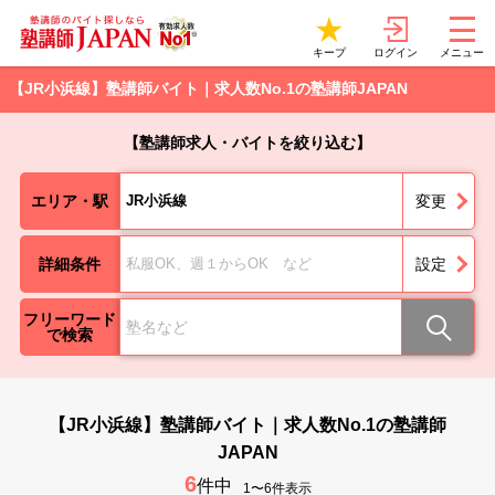
ログイン
キープ
メニュー
【JR小浜線】塾講師バイト｜求人数No.1の塾講師JAPAN
【塾講師求人・バイトを絞り込む】
エリア・駅
JR小浜線
変更
詳細条件
私服OK、週１からOK など
設定
フリーワード
で検索
【JR小浜線】塾講師バイト｜求人数No.1の塾講師
JAPAN
6
件中
1〜6件表示