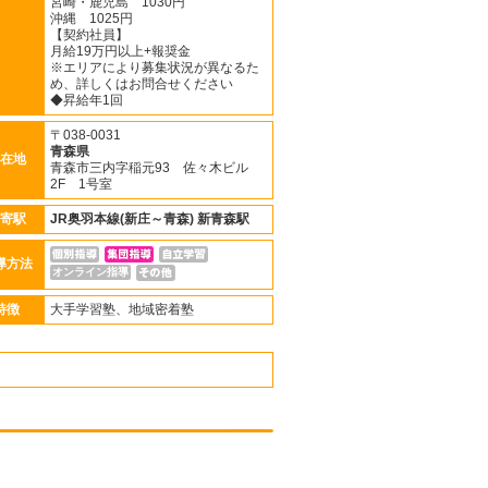
宮崎・鹿児島 1030円
沖縄 1025円
【契約社員】
月給19万円以上+報奨金
※エリアにより募集状況が異なるた
め、詳しくはお問合せください
◆昇給年1回
〒038-0031
青森県
在地
青森市三内字稲元93 佐々木ビル
2F 1号室
寄駅
JR奥羽本線(新庄～青森)
新青森駅
導方法
オンライン指導
特徴
大手学習塾、地域密着塾