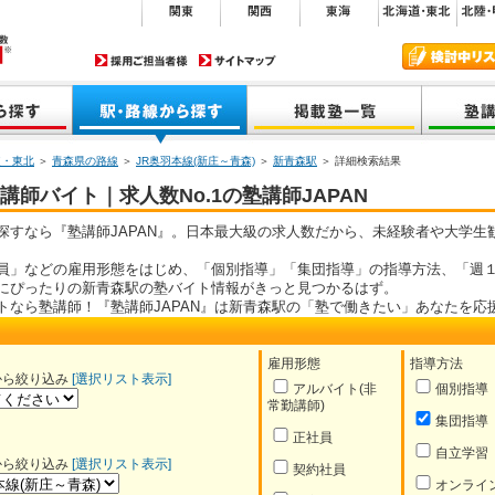
道・東北
＞
青森県の路線
＞
JR奥羽本線(新庄～青森)
＞
新青森駅
＞ 詳細検索結果
師バイト｜求人数No.1の塾講師JAPAN
探すなら『塾講師JAPAN』。日本最大級の求人数だから、未経験者や大学生
員」などの雇用形態をはじめ、「個別指導」「集団指導」の指導方法、「週１
にぴったりの新青森駅の塾バイト情報がきっと見つかるはず。
トなら塾講師！『塾講師JAPAN』は新青森駅の「塾で働きたい」あなたを応
雇用形態
指導方法
から絞り込み
[選択リスト表示]
アルバイト(非
個別指導
常勤講師)
集団指導
正社員
自立学習
から絞り込み
[選択リスト表示]
契約社員
オンライ