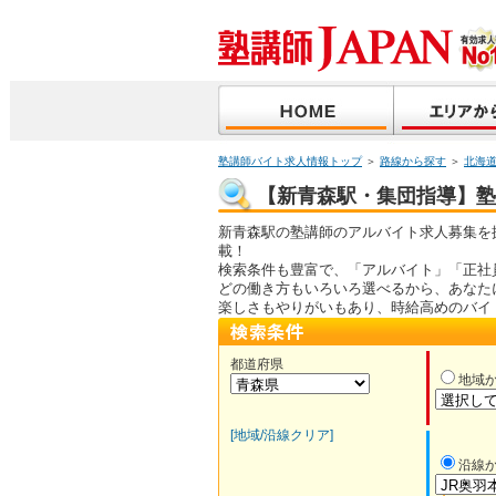
塾講師バイト求人情報トップ
＞
路線から探す
＞
北海
【新青森駅・集団指導】塾講
新青森駅の塾講師のアルバイト求人募集を
載！
検索条件も豊富で、「アルバイト」「正社
どの働き方もいろいろ選べるから、あなた
楽しさもやりがいもあり、時給高めのバイ
都道府県
地域
[地域/沿線クリア]
沿線