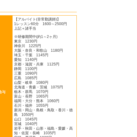
【アルバイト(非常勤講師)】
1レッスン60分 1600～2500円
上記＋諸手当
※研修期間中(約1～2ヶ月)
東京 1230円
神奈川 1225円
大阪・奈良・和歌山 1180円
埼玉・千葉 1145円
愛知 1140円
京都・滋賀・兵庫 1125円
静岡 1100円
三重 1090円
広島 1085円
山梨・岐阜 1080円
北海道・青森・茨城 1075円
栃木・群馬 1070円
給与
富山・長野 1065円
福岡・大分・熊本 1060円
石川・福井 1055円
新潟・岡山・島根・鳥取・香川・徳
島 1050円
山口 1045円
宮城 1040円
岩手・秋田・山形・福島・愛媛・高
知・佐賀・長崎 1035円