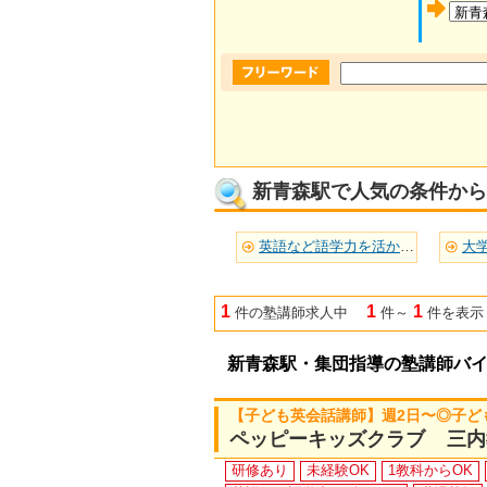
新青森駅で人気の条件から
英語など語学力を活かせる(1)
大学
1
1
1
件の塾講師求人中
件～
件を表示
新青森駅・集団指導の塾講師バ
【子ども英会話講師】週2日〜◎子ど
ペッピーキッズクラブ 三内
研修あり
未経験OK
1教科からOK