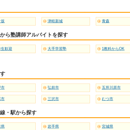
ケ坂
津軽新城
青森
から塾講師アルバイトを探す
学生歓迎
大手学習塾
1教科からOK
す
戸市
弘前市
五所川原市
石市
三沢市
むつ市
線・駅から探す
森県
岩手県
宮城県