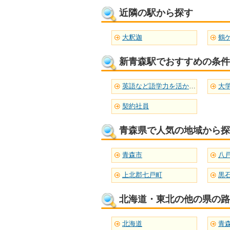
近隣の駅から探す
大釈迦
鶴
新青森駅でおすすめの条件
英語など語学力を活かせる
大
契約社員
青森県で人気の地域から探
青森市
八
上北郡七戸町
黒
北海道・東北の他の県の路
北海道
青