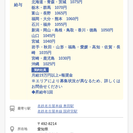
北海道・青森・茨城 1075円
給与
栃木・群馬 1070円
富山・長野 1065円
福岡・大分・熊本 1060円
石川・福井 1055円
新潟・岡山・島根・鳥取・香川・徳島 1050円
山口 1045円
宮城 1040円
岩手・秋田・山形・福島・愛媛・高知・佐賀・長
崎 1035円
宮崎・鹿児島 1030円
沖縄 1025円
契約社員
月給19万円以上+報奨金
※エリアにより募集状況が異なるため、詳しくは
お問合せください
◆昇給年1回
名鉄名古屋本線 奥田駅
最寄り駅
名鉄名古屋本線 国府宮駅
〒492-8214
愛知県
所在地