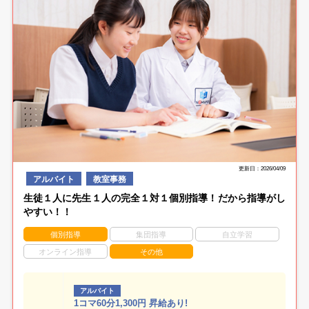
更新日：2026/04/09
アルバイト
教室事務
生徒１人に先生１人の完全１対１個別指導！だから指導がし
やすい！！
個別指導
集団指導
自立学習
オンライン指導
その他
アルバイト
1コマ60分1,300円 昇給あり!