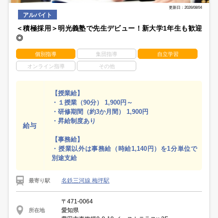
更新日：2026/08/04
アルバイト
＜積極採用＞明光義塾で先生デビュー！新大学1年生も歓迎
◎
個別指導
集団指導
自立学習
オンライン指導
その他
【授業給】
・１授業（90分） 1,900円～
・研修期間（約3か月間） 1,900円
・昇給制度あり
給与
【事務給】
・授業以外は事務給（時給1,140円）を1分単位で
別途支給
名鉄三河線 梅坪駅
最寄り駅
〒471-0064
愛知県
所在地