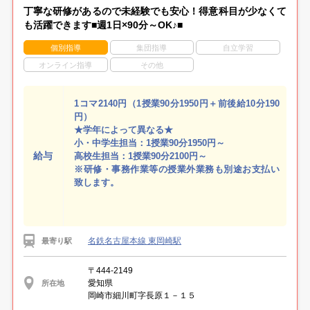
丁寧な研修があるので未経験でも安心！得意科目が少なくて
も活躍できます■週1日×90分～OK♪■
個別指導
集団指導
自立学習
オンライン指導
その他
1コマ2140円（1授業90分1950円＋前後給10分190
円）
★学年によって異なる★
小・中学生担当：1授業90分1950円～
給与
高校生担当：1授業90分2100円～
※研修・事務作業等の授業外業務も別途お支払い
致します。
名鉄名古屋本線 東岡崎駅
最寄り駅
〒444-2149
愛知県
所在地
岡崎市細川町字長原１－１５