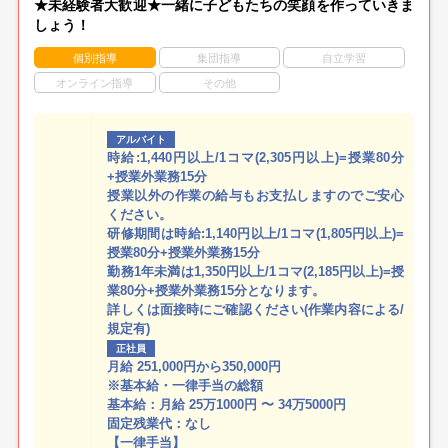
★未経験者大歓迎★一緒に子どもたちの笑顔を作っていきま
しょう！
個別指導
集団指導
自立学習
オンライン指導
その他
アルバイト
時給:1,440円以上/1コマ(2,305円以上)=授業80分
+授業外業務15分
授業以外の作業の給与もお支払しますのでご安心
ください。
研修期間は時給:1,140円以上/1コマ(1,805円以上)=
授業80分+授業外業務15分
勤務1年未満は1,350円以上/1コマ(2,185円以上)=授
業80分+授業外業務15分となります。
詳しくは面接時にご確認ください(作業内容による/
規定有)
正社員
月給 251,000円から350,000円
※基本給・一律手当の総額
基本給：月給 25万1000円 〜 34万5000円
固定残業代：なし
【一律手当】