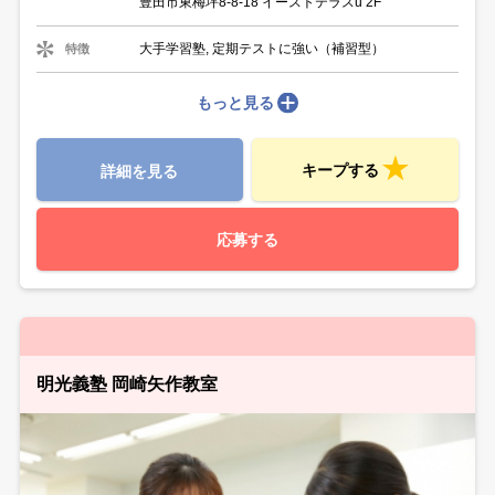
豊田市東梅坪8-8-18 イーストテラスu 2F
大手学習塾, 定期テストに強い（補習型）
特徴
もっと見る
キープする
詳細を見る
応募する
明光義塾 岡崎矢作教室