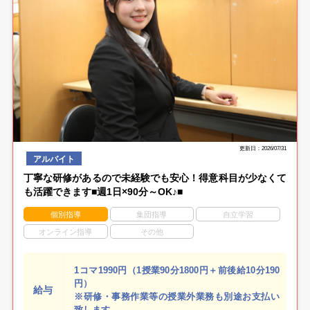
更新日：2026/07/31
アルバイト
丁寧な研修があるので未経験でも安心！得意科目が少なくて
も活躍できます■週1日×90分～OK♪■
個別指導
集団指導
自立学習
オンライン指導
その他
1コマ1990円（1授業90分1800円＋前後給10分190
円）
給与
※研修・事務作業等の授業外業務も別途お支払い
致します。