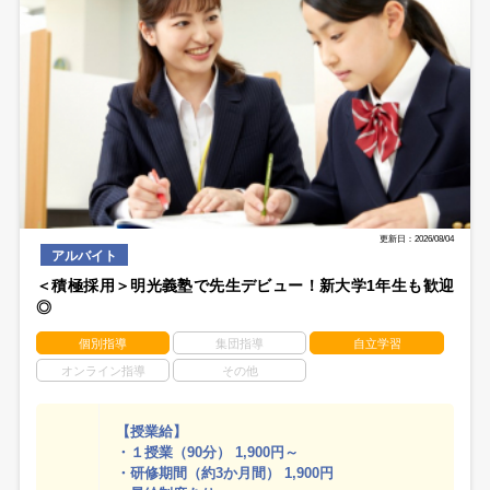
更新日：2026/08/04
アルバイト
＜積極採用＞明光義塾で先生デビュー！新大学1年生も歓迎
◎
個別指導
集団指導
自立学習
オンライン指導
その他
【授業給】
・１授業（90分） 1,900円～
・研修期間（約3か月間） 1,900円