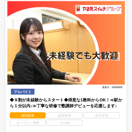
更新日：2026/08/06
アルバイト
◆９割が未経験からスタート◆得意な1教科からOK！≪駅か
ら１分以内♪≫丁寧な研修で塾講師デビューを応援します♪
個別指導
集団指導
自立学習
オンライン指導
その他