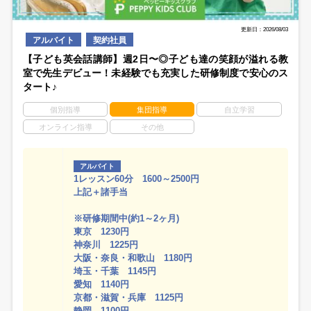
更新日：2026/08/03
アルバイト
契約社員
【子ども英会話講師】週2日〜◎子ども達の笑顔が溢れる教
室で先生デビュー！未経験でも充実した研修制度で安心のス
タート♪
個別指導
集団指導
自立学習
オンライン指導
その他
アルバイト
1レッスン60分 1600～2500円
上記＋諸手当
※研修期間中(約1～2ヶ月)
東京 1230円
神奈川 1225円
大阪・奈良・和歌山 1180円
埼玉・千葉 1145円
愛知 1140円
京都・滋賀・兵庫 1125円
静岡 1100円