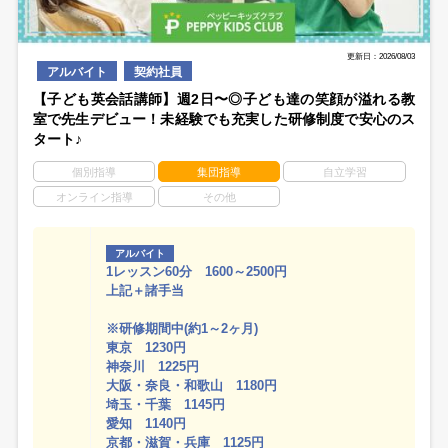
更新日：2026/08/03
アルバイト
契約社員
【子ども英会話講師】週2日〜◎子ども達の笑顔が溢れる教
室で先生デビュー！未経験でも充実した研修制度で安心のス
タート♪
個別指導
集団指導
自立学習
オンライン指導
その他
アルバイト
1レッスン60分 1600～2500円
上記＋諸手当
※研修期間中(約1～2ヶ月)
東京 1230円
神奈川 1225円
大阪・奈良・和歌山 1180円
埼玉・千葉 1145円
愛知 1140円
京都・滋賀・兵庫 1125円