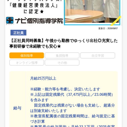
更新日：2026/08/07
正社員
【正社員同時募集】午後から勤務でゆっくり出社◎充実した
事前研修で未経験でも安心★
個別指導
集団指導
自立学習
オンライン指導
その他
月給25万円以上
※経験・能力等を考慮し、決定いたします
※上記は固定残業代（37,475円以上／23.06時間）
を含みます
固定残業代は残業がない場合も支給し、超過分
給与
は別途支給いたします
※教室長配属後の固定残業時間は、給与規定に基
づき計算
※教室長の給与平均：月給33.1万円（2025年実