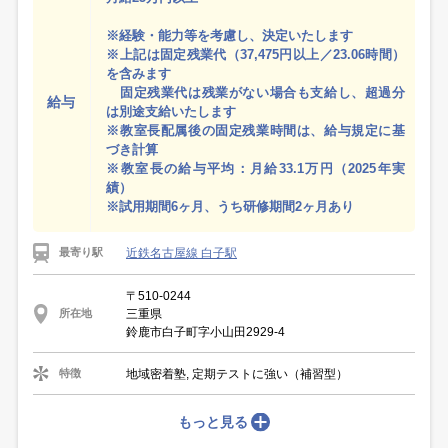
※経験・能力等を考慮し、決定いたします
※上記は固定残業代（37,475円以上／23.06時間）
を含みます
固定残業代は残業がない場合も支給し、超過分
給与
は別途支給いたします
※教室長配属後の固定残業時間は、給与規定に基
づき計算
※教室長の給与平均：月給33.1万円（2025年実
績）
※試用期間6ヶ月、うち研修期間2ヶ月あり
近鉄名古屋線 白子駅
最寄り駅
〒510-0244
三重県
所在地
鈴鹿市白子町字小山田2929-4
地域密着塾, 定期テストに強い（補習型）
特徴
もっと見る