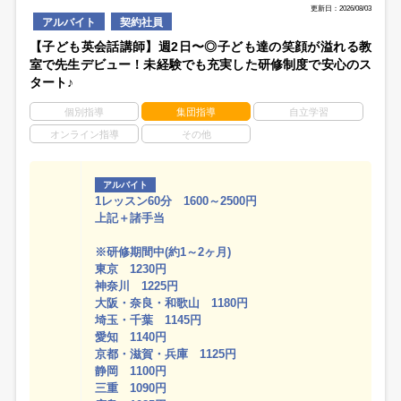
更新日：2026/08/03
アルバイト
契約社員
【子ども英会話講師】週2日〜◎子ども達の笑顔が溢れる教
室で先生デビュー！未経験でも充実した研修制度で安心のス
タート♪
個別指導
集団指導
自立学習
オンライン指導
その他
アルバイト
1レッスン60分 1600～2500円
上記＋諸手当
※研修期間中(約1～2ヶ月)
東京 1230円
神奈川 1225円
大阪・奈良・和歌山 1180円
埼玉・千葉 1145円
愛知 1140円
京都・滋賀・兵庫 1125円
静岡 1100円
三重 1090円