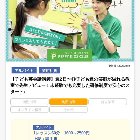
更新日：2026/08/03
アルバイト
契約社員
【子ども英会話講師】週2日〜◎子ども達の笑顔が溢れる教
室で先生デビュー！未経験でも充実した研修制度で安心のス
タート♪
個別指導
集団指導
自立学習
オンライン指導
その他
アルバイト
1レッスン60分 1600～2500円
上記＋諸手当