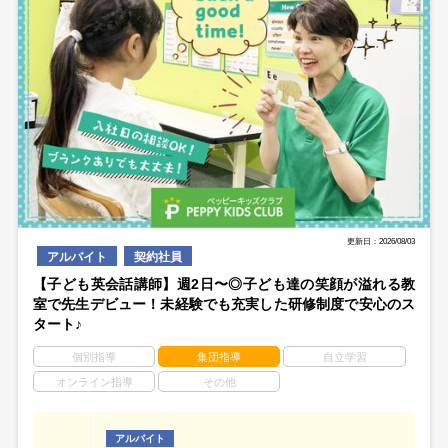
更新日：2026/08/03
アルバイト
契約社員
【子ども英会話講師】週2日〜◎子ども達の笑顔が溢れる教
室で先生デビュー！未経験でも充実した研修制度で安心のス
タート♪
個別指導
集団指導
自立学習
オンライン指導
その他
アルバイト