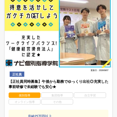
更新日：2026/08/07
正社員
【正社員同時募集】午後から勤務でゆっくり出社◎充実した
事前研修で未経験でも安心★
個別指導
集団指導
自立学習
オンライン指導
その他
月給25万円以上