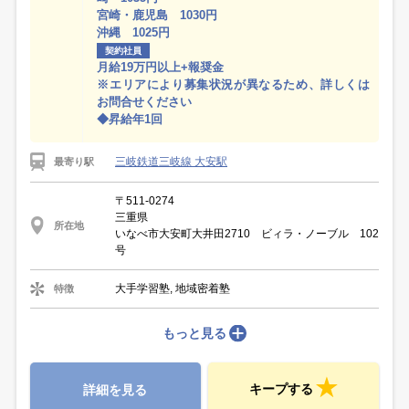
宮崎・鹿児島 1030円
沖縄 1025円
契約社員
月給19万円以上+報奨金
※エリアにより募集状況が異なるため、詳しくは
お問合せください
◆昇給年1回
三岐鉄道三岐線 大安駅
最寄り駅
〒511-0274
三重県
所在地
いなべ市大安町大井田2710 ビィラ・ノーブル 102
号
大手学習塾, 地域密着塾
特徴
もっと見る
キープする
詳細を見る