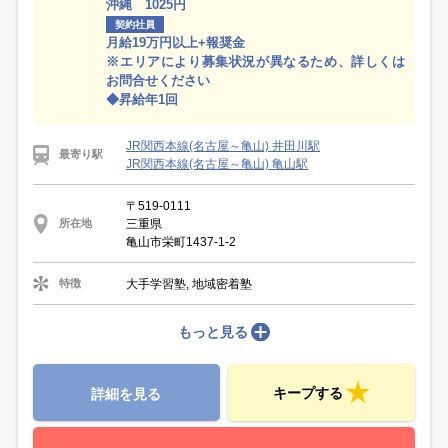
沖縄 1025円
契約社員
月給19万円以上+報奨金
※エリアにより募集状況が異なるため、詳しくは
お問合せください
◆昇給年1回
JR関西本線(名古屋～亀山) 井田川駅
最寄り駅
JR関西本線(名古屋～亀山) 亀山駅
〒519-0111
三重県
所在地
亀山市栄町1437-1-2
大手学習塾, 地域密着塾
特徴
もっと見る
キープする
詳細を見る