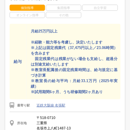
個別指導
集団指導
自立学習
オンライン指導
その他
月給25万円以上
※経験・能力等を考慮し、決定いたします
※上記は固定残業代（37,475円以上／23.06時間）
を含みます
固定残業代は残業がない場合も支給し、超過分
給与
は別途支給いたします
※教室長配属後の固定残業時間は、給与規定に基
づき計算
※教室長の給与平均：月給33.1万円（2025年実
績）
※試用期間6ヶ月、うち研修期間2ヶ月あり
近鉄大阪線 名張駅
最寄り駅
〒518-0710
三重県
所在地
名張市上八町1487-13