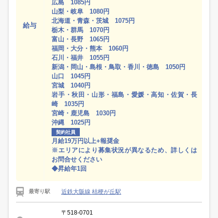
広島 1085円
山梨・岐阜 1080円
北海道・青森・茨城 1075円
給与
栃木・群馬 1070円
富山・長野 1065円
福岡・大分・熊本 1060円
石川・福井 1055円
新潟・岡山・島根・鳥取・香川・徳島 1050円
山口 1045円
宮城 1040円
岩手・秋田・山形・福島・愛媛・高知・佐賀・長
崎 1035円
宮崎・鹿児島 1030円
沖縄 1025円
契約社員
月給19万円以上+報奨金
※エリアにより募集状況が異なるため、詳しくは
お問合せください
◆昇給年1回
近鉄大阪線 桔梗が丘駅
最寄り駅
〒518-0701