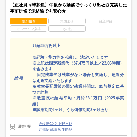
【正社員同時募集】午後から勤務でゆっくり出社◎充実した
事前研修で未経験でも安心★
個別指導
集団指導
自立学習
オンライン指導
その他
月給25万円以上
※経験・能力等を考慮し、決定いたします
※上記は固定残業代（37,475円以上／23.06時間）
を含みます
固定残業代は残業がない場合も支給し、超過分
給与
は別途支給いたします
※教室長配属後の固定残業時間は、給与規定に基
づき計算
※教室長の給与平均：月給33.1万円（2025年実
績）
※試用期間6ヶ月、うち研修期間2ヶ月あり
近鉄伊賀線 上野市駅
最寄り駅
近鉄伊賀線 広小路駅