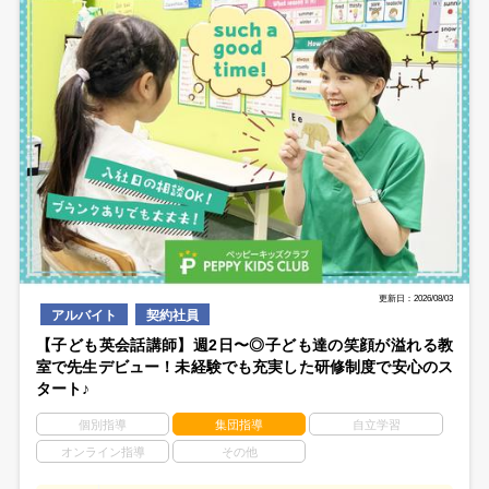
更新日：2026/08/03
アルバイト
契約社員
【子ども英会話講師】週2日〜◎子ども達の笑顔が溢れる教
室で先生デビュー！未経験でも充実した研修制度で安心のス
タート♪
個別指導
集団指導
自立学習
オンライン指導
その他