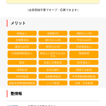
（会員登録不要でキープ・応募できます）
メリット
研修あり
未経験OK
1教科からOK
交通費支給
週1日からOK
平日のみOK
週末のみOK
夜間のみOK
昇給制度あり
社員雇用制度あり
英語など語学力を活か
職場禁煙
せる
駅近
友達と応募歓迎
駐車場あり
理系歓迎
女性活躍中
帰国子女歓迎
大学生歓迎
未経験者歓迎
中学受験経験者歓迎
高校生指導経験者歓迎
シニア歓迎
主婦・主夫歓迎
塾情報