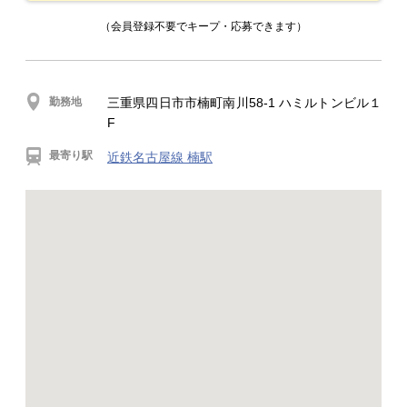
（会員登録不要でキープ・応募できます）
勤務地
三重県四日市市楠町南川58-1 ハミルトンビル１
F
最寄り駅
近鉄名古屋線 楠駅