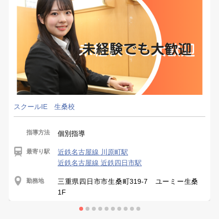
スクールIE 生桑校
指導方法
個別指導
最寄り駅
近鉄名古屋線 川原町駅
近鉄名古屋線 近鉄四日市駅
勤務地
三重県四日市市生桑町319-7 ユーミー生桑
1F