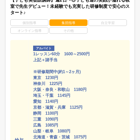
【子ども英会話講師】週2日〜◎子ども達の笑顔が溢れる教
室で先生デビュー！未経験でも充実した研修制度で安心のス
タート♪
個別指導
集団指導
自立学習
オンライン指導
その他
アルバイト
1レッスン60分 1600～2500円
上記＋諸手当
※研修期間中(約1～2ヶ月)
東京 1230円
神奈川 1225円
大阪・奈良・和歌山 1180円
埼玉・千葉 1145円
愛知 1140円
京都・滋賀・兵庫 1125円
静岡 1100円
三重 1090円
広島 1085円
山梨・岐阜 1080円
北海道・青森・茨城 1075円