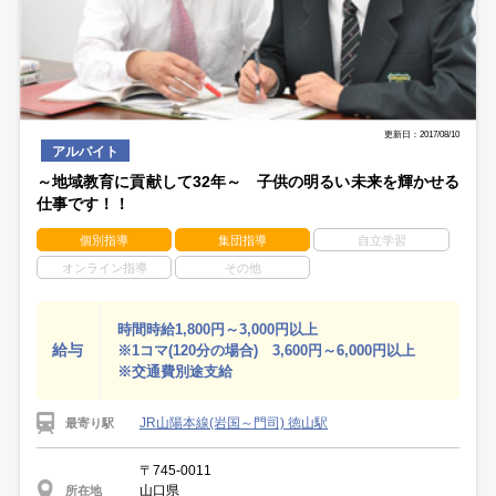
更新日：2017/08/10
アルバイト
～地域教育に貢献して32年～ 子供の明るい未来を輝かせる
仕事です！！
個別指導
集団指導
自立学習
オンライン指導
その他
時間時給1,800円～3,000円以上
給与
※1コマ(120分の場合) 3,600円～6,000円以上
※交通費別途支給
JR山陽本線(岩国～門司) 徳山駅
最寄り駅
〒745-0011
山口県
所在地