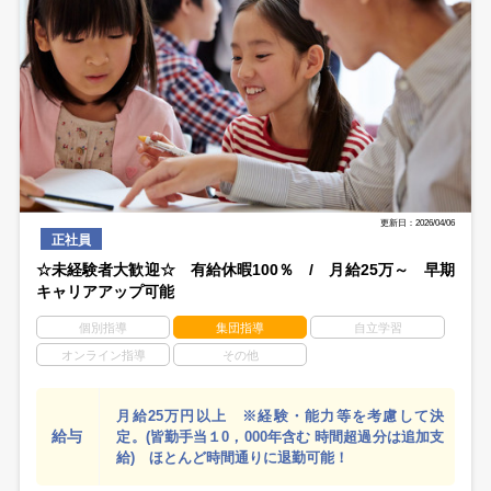
更新日：2026/04/06
正社員
☆未経験者大歓迎☆ 有給休暇100％ / 月給25万～ 早期
キャリアアップ可能
個別指導
集団指導
自立学習
オンライン指導
その他
月給25万円以上 ※経験・能力等を考慮して決
給与
定。(皆勤手当１0，000年含む 時間超過分は追加支
給) ほとんど時間通りに退勤可能！