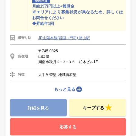
契約社員
月給19万円以上+報奨金
※エリアにより募集状況が異なるため、詳しくは
お問合せください
◆昇給年1回
JR山陽本線(岩国～門司) 徳山駅
最寄り駅
〒745-0825
山口県
所在地
周南市秋月２−３−３５ 柏木ビル1F
大手学習塾, 地域密着塾
特徴
もっと見る
キープする
詳細を見る
応募する