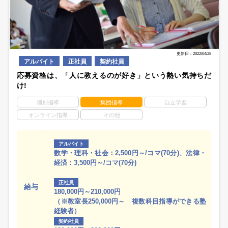
更新日：2022/04/28
アルバイト
正社員
契約社員
応募資格は、「人に教えるのが好き」という熱い気持ちだ
け!
個別指導
集団指導
自立学習
オンライン指導
その他
アルバイト
数学・理科・社会：2,500円～/コマ(70分)、法律・
経済：3,500円～/コマ(70分)
正社員
給与
180,000円～210,000円
（※教室長250,000円～ 複数科目指導ができる塾
経験者）
契約社員