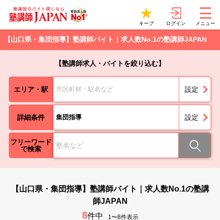
ログイン
キープ
メニュー
【山口県・集団指導】塾講師バイト｜求人数No.1の塾講師JAPAN
【塾講師求人・バイトを絞り込む】
エリア・駅
市区町材・駅名など
設定
詳細条件
集団指導
設定
フリーワード
で検索
【山口県・集団指導】塾講師バイト｜求人数No.1の塾講
師JAPAN
8
件中
1〜8件表示