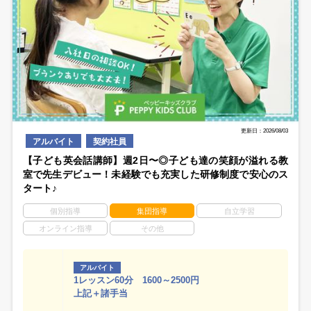
更新日：2026/08/03
アルバイト
契約社員
【子ども英会話講師】週2日〜◎子ども達の笑顔が溢れる教
室で先生デビュー！未経験でも充実した研修制度で安心のス
タート♪
個別指導
集団指導
自立学習
オンライン指導
その他
アルバイト
1レッスン60分 1600～2500円
上記＋諸手当