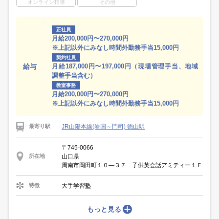
オンライン指導
その他
正社員
月給200,000円〜270,000円
※上記以外にみなし時間外勤務手当15,000円
契約社員
給与
月給187,000円〜197,000円（現場管理手当、地域
調整手当含む）
教室事務
月給200,000円〜270,000円
※上記以外にみなし時間外勤務手当15,000円
JR山陽本線(岩国～門司) 徳山駅
最寄り駅
〒745-0066
山口県
所在地
周南市岡田町１０―３７ 子供英会話アミティー１Ｆ
大手学習塾
特徴
もっと見る