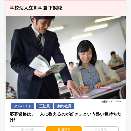
学校法人立川学園 下関校
更新日：2022/04/28
アルバイト
正社員
契約社員
応募資格は、「人に教えるのが好き」という熱い気持ちだ
け!
個別指導
集団指導
自立学習