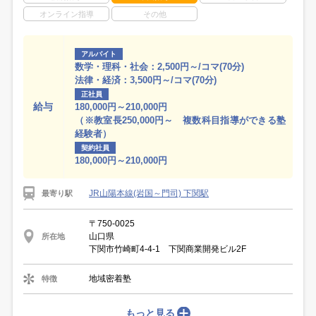
オンライン指導
その他
アルバイト
数学・理科・社会：2,500円～/コマ(70分)
法律・経済：3,500円～/コマ(70分)
正社員
給与
180,000円～210,000円
（※教室長250,000円～ 複数科目指導ができる塾
経験者）
契約社員
180,000円～210,000円
JR山陽本線(岩国～門司) 下関駅
最寄り駅
〒750-0025
山口県
所在地
下関市竹崎町4-4-1 下関商業開発ビル2F
地域密着塾
特徴
もっと見る