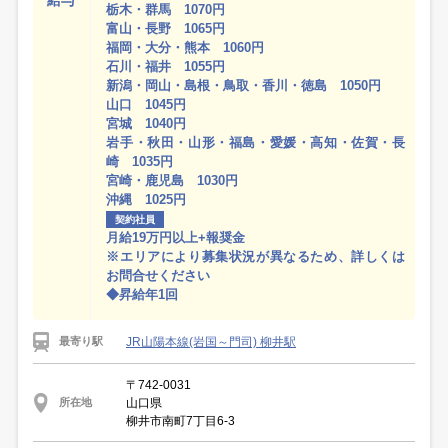
給与
栃木・群馬 1070円
富山・長野 1065円
福岡・大分・熊本 1060円
石川・福井 1055円
新潟・岡山・島根・鳥取・香川・徳島 1050円
山口 1045円
宮城 1040円
岩手・秋田・山形・福島・愛媛・高知・佐賀・長
崎 1035円
宮崎・鹿児島 1030円
沖縄 1025円
契約社員
月給19万円以上+報奨金
※エリアにより募集状況が異なるため、詳しくは
お問合せください
◆昇給年1回
JR山陽本線(岩国～門司) 柳井駅
最寄り駅
〒742-0031
山口県
所在地
柳井市南町7丁目6-3