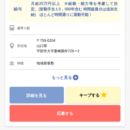
月給25万円以上 ※経験・能力等を考慮して決
給与
定。(皆勤手当１0，000年含む 時間超過分は追加支
給) ほとんど時間通りに退勤可能！
最寄り駅
〒759-0204
山口県
所在地
宇部市大字妻崎開作726ー2
地域密着塾
特徴
もっと見る
キープする
詳細を見る
応募する