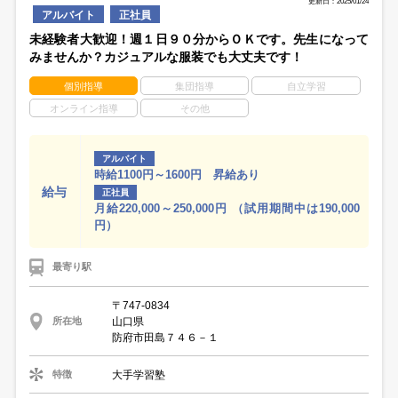
更新日：2025/01/24
アルバイト
正社員
未経験者大歓迎！週１日９０分からＯＫです。先生になって
みませんか？カジュアルな服装でも大丈夫です！
個別指導
集団指導
自立学習
オンライン指導
その他
アルバイト
時給1100円～1600円 昇給あり
給与
正社員
月給220,000～250,000円 （試用期間中は190,000
円）
最寄り駅
〒747-0834
山口県
所在地
防府市田島７４６－１
大手学習塾
特徴