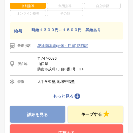
個別指導
集団指導
自立学習
オンライン指導
その他
時給１３００円～１８００円 昇給あり
給与
JR山陽本線(岩国～門司) 防府駅
最寄り駅
〒747-0036
山口県
所在地
防府市戎町1丁目8番1号 2Ｆ
大手学習塾, 地域密着塾
特徴
もっと見る
キープする
詳細を見る
応募する