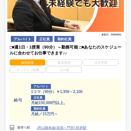
更新日：2026/06/01
アルバイト
正社員
契約社員
□■週1日・1授業（90分）～勤務可能 □■あなたのスケジュー
ルに合わせてお仕事できます♪♪
個別指導
集団指導
自立学習
オンライン指導
その他
アルバイト
1コマ（90分）￥1,950～2,100
正社員
給与
月給150,000円以上。
契約社員
月給／15万円～
JR山陽本線(岩国～門司) 防府駅
最寄り駅