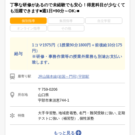
丁寧な研修があるので未経験でも安心！得意科目が少なくて
も活躍できます■週1日×90分～OK♪■
個別指導
集団指導
自立学習
オンライン指導
その他
1コマ1975円（1授業90分1800円＋前後給10分175
円）
給与
※研修・事務作業等の授業外業務も別途お支払い
致します。
JR山陽本線(岩国～門司) 宇部駅
最寄り駅
〒759-0206
山口県
所在地
宇部市東須恵744-1
大手学習塾, 地域密着塾, 名門・難関受験に強い, 定期
特徴
テストに強い（補習型）, 個性派塾
もっと見る