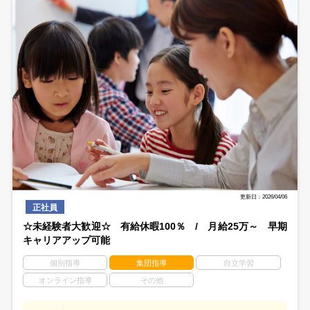
更新日：2026/04/06
正社員
☆未経験者大歓迎☆ 有給休暇100％ / 月給25万～ 早期
キャリアアップ可能
個別指導
集団指導
自立学習
オンライン指導
その他