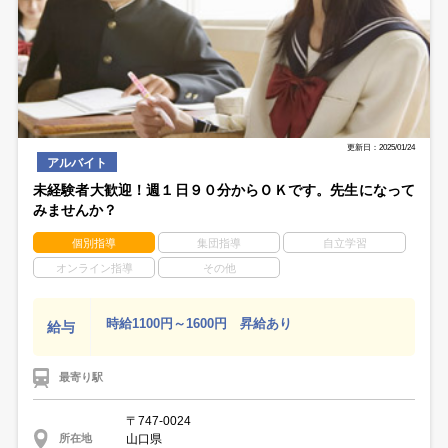
更新日：2025/01/24
アルバイト
未経験者大歓迎！週１日９０分からＯＫです。先生になって
みませんか？
個別指導
集団指導
自立学習
オンライン指導
その他
時給1100円～1600円 昇給あり
給与
最寄り駅
〒747-0024
山口県
所在地