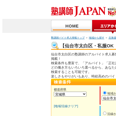
塾講師バイト求人情報トップ
＞
地域から探す
＞
北海
【仙台市太白区・私服OK（
仙台市太白区の塾講師のアルバイト求人募
掲載！
検索条件も豊富で、「アルバイト」「正社
どの働き方もいろいろ選べるから、あなた
検索することも可能です。
楽しさもやりがいもあり、時給高めのバイ
都道府県
地域
[地域/沿線クリア]
沿線