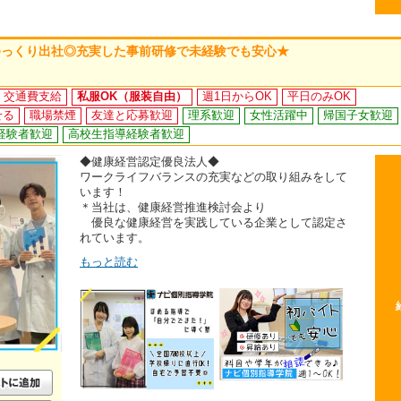
ゆっくり出社◎充実した事前研修で未経験でも安心★
交通費支給
私服OK（服装自由）
週1日からOK
平日のみOK
せる
職場禁煙
友達と応募歓迎
理系歓迎
女性活躍中
帰国子女歓迎
経験者歓迎
高校生指導経験者歓迎
◆健康経営認定優良法人◆
ワークライフバランスの充実などの取り組みをして
います！
＊当社は、健康経営推進検討会より
優良な健康経営を実践している企業として認定さ
れています。
もっと読む