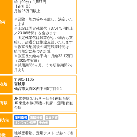
給（90分）1,557円
【正社員】
月給25万円以上
※経験・能力等を考慮し、決定いた
給与
します
※上記は固定残業代（37,475円以上
／23.06時間）を含みます
固定残業代は残業がない場合も支
給し、超過分は別途支給いたします
※教室長配属後の固定残業時間は、
給与規定に基づき計算
※教室長の給与平均：月給33.1万円
（2025年実績）
※試用期間6ヶ月、うち研修期間2ヶ
月あり
〒981-1105
在地
宮城県
仙台市太白区
西中田5丁目6-1
JR常磐線(いわき～仙台) 南仙台駅
寄駅
JR東北本線(黒磯～利府・盛岡) 南仙
台駅
導方法
オンライン指導
地域密着塾、定期テストに強い（補
特徴