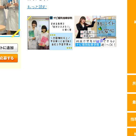
もっと読む
所
最
指