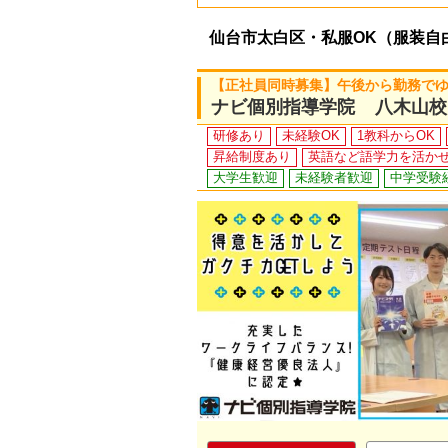
仙台市太白区・私服OK（服装自
【正社員同時募集】午後から勤務で
ナビ個別指導学院 八木山校
研修あり
未経験OK
1教科からOK
昇給制度あり
英語など語学力を活か
大学生歓迎
未経験者歓迎
中学受験