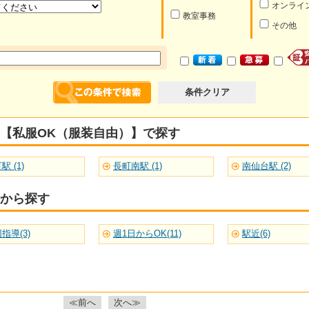
オンライ
教室事務
その他
条件クリア
【私服OK（服装自由）】で探す
駅 (1)
長町南駅 (1)
南仙台駅 (2)
から探す
指導(3)
週1日からOK(11)
駅近(6)
≪前へ
次へ≫