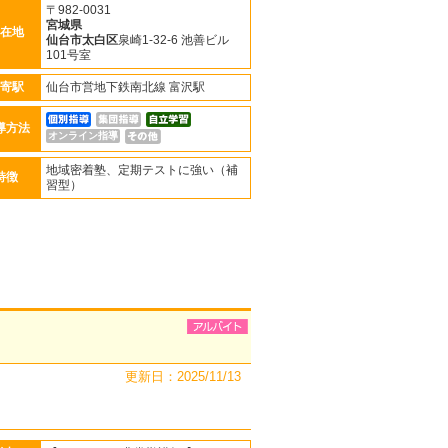
〒982-0031
宮城県
在地
仙台市太白区
泉崎1-32-6 池善ビル
101号室
寄駅
仙台市営地下鉄南北線 富沢駅
導方法
オンライン指導
地域密着塾、定期テストに強い（補
特徴
習型）
更新日：2025/11/13