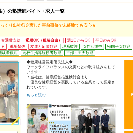
由）の塾講師バイト・求人一覧
ゆっくり出社◎充実した事前研修で未経験でも安心★
交通費支給
私服OK（服装自由）
週1日からOK
平日のみOK
せる
職場禁煙
友達と応募歓迎
理系歓迎
女性活躍中
帰国子女歓迎
経験者歓迎
高校生指導経験者歓迎
主婦・主夫歓迎
◆健康経営認定優良法人◆
ワークライフバランスの充実などの取り組みをして
います！
＊当社は、健康経営推進検討会より
優良な健康経営を実践している企業として認定さ
れています。
もっと読む