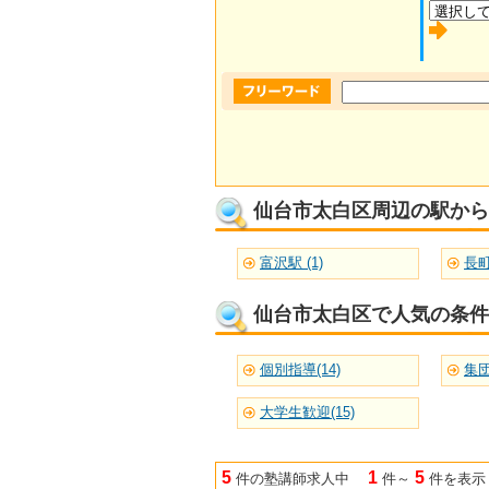
仙台市太白区周辺の駅から
富沢駅 (1)
長町
仙台市太白区で人気の条件
個別指導(14)
集団
大学生歓迎(15)
5
1
5
件の塾講師求人中
件～
件を表示