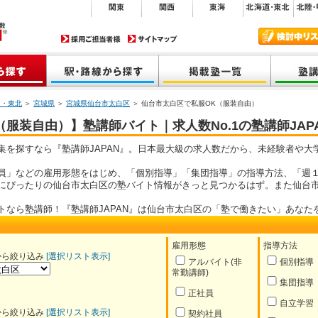
道・東北
＞
宮城県
＞
宮城県仙台市太白区
＞ 仙台市太白区で私服OK（服装自由）
服装自由）】塾講師バイト｜求人数No.1の塾講師JAP
集を探すなら『塾講師JAPAN』。日本最大級の求人数だから、未経験者や大
員」などの雇用形態をはじめ、「個別指導」「集団指導」の指導方法、「週１
にぴったりの仙台市太白区の塾バイト情報がきっと見つかるはず。また仙台
トなら塾講師！『塾講師JAPAN』は仙台市太白区の「塾で働きたい」あなた
雇用形態
指導方法
から絞り込み
[選択リスト表示]
アルバイト(非
個別指導
常勤講師)
集団指導
正社員
自立学習
から絞り込み
[選択リスト表示]
契約社員