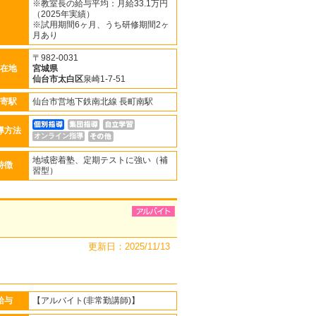
※教室長の給与平均：月給33.1万円
（2025年実績）
※試用期間6ヶ月、うち研修期間2ヶ
月あり
〒982-0031
在地
宮城県
仙台市太白区
泉崎1-7-51
寄駅
仙台市営地下鉄南北線 長町南駅
導方法
オンライン指導
地域密着塾、定期テストに強い（補
特徴
習型）
更新日：2025/11/13
給与
【アルバイト(非常勤講師)】