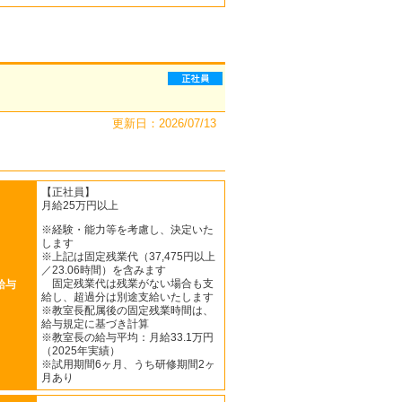
更新日：2026/07/13
【正社員】
月給25万円以上
※経験・能力等を考慮し、決定いた
します
※上記は固定残業代（37,475円以上
／23.06時間）を含みます
固定残業代は残業がない場合も支
給与
給し、超過分は別途支給いたします
※教室長配属後の固定残業時間は、
給与規定に基づき計算
※教室長の給与平均：月給33.1万円
（2025年実績）
※試用期間6ヶ月、うち研修期間2ヶ
月あり