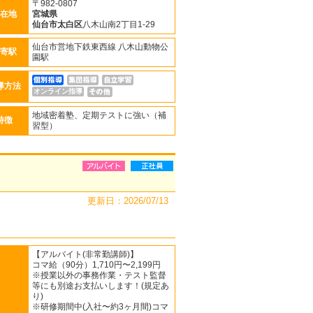
〒982-0807
在地
宮城県
仙台市太白区
八木山南2丁目1-29
仙台市営地下鉄東西線 八木山動物公
寄駅
園駅
導方法
オンライン指導
地域密着塾、定期テストに強い（補
特徴
習型）
更新日：2026/07/13
【アルバイト(非常勤講師)】
コマ給（90分）1,710円〜2,199円
※授業以外の事務作業・テスト監督
等にも別途お支払いします！(規定あ
り)
※研修期間中(入社〜約3ヶ月間)コマ