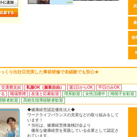
所
最
指
ゆっくり出社◎充実した事前研修で未経験でも安心★
交通費支給
私服OK（服装自由）
週1日からOK
平日のみOK
せる
職場禁煙
友達と応募歓迎
理系歓迎
女性活躍中
帰国子女歓迎
経験者歓迎
高校生指導経験者歓迎
◆健康経営認定優良法人◆
ワークライフバランスの充実などの取り組みをして
います！
＊当社は、健康経営推進検討会より
優良な健康経営を実践している企業として認定さ
れています。