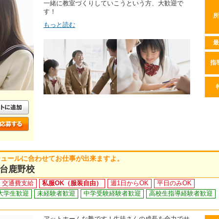
一緒に教室づくりしていこうという方、大歓迎で
す！
所
もっと読む
最
指
ジュールに合わせてお仕事が出来ますよ。
台鹿野校
交通費支給
私服OK（服装自由）
週1日からOK
平日のみOK
大学生歓迎
未経験者歓迎
中学受験経験者歓迎
高校生指導経験者歓迎
アットホームな塾です！生徒さんの成長を全力でサ