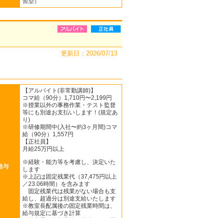
習型）
更新日：2026/07/13
【アルバイト(非常勤講師)】
コマ給（90分）1,710円〜2,199円
※授業以外の事務作業・テスト監督
等にも別途お支払いします！(規定あ
り)
※研修期間中(入社〜約3ヶ月間)コマ
給（90分）1,557円
【正社員】
月給25万円以上
※経験・能力等を考慮し、決定いた
給与
します
※上記は固定残業代（37,475円以上
／23.06時間）を含みます
固定残業代は残業がない場合も支
給し、超過分は別途支給いたします
※教室長配属後の固定残業時間は、
給与規定に基づき計算