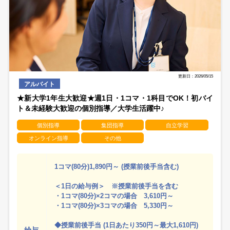
更新日：2026/05/15
アルバイト
★新大学1年生大歓迎★週1日・1コマ・1科目でOK！初バイ
ト＆未経験大歓迎の個別指導／大学生活躍中♪
個別指導
集団指導
自立学習
オンライン指導
その他
1コマ(80分)1,890円～ (授業前後手当含む)
＜1日の給与例＞ ※授業前後手当を含む
・1コマ(80分)×2コマの場合 3,610円～
・1コマ(80分)×3コマの場合 5,330円～
◆授業前後手当 (1日あたり350円～最大1,610円)
給与