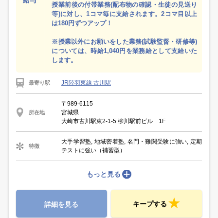
授業前後の付帯業務(配布物の確認・生徒の見送り
等)に対し、1コマ毎に支給されます。2コマ目以上
は180円ずつアップ！
※授業以外にお願いをした業務(試験監督・研修等)
については、時給1,040円を業務給として支給いた
します。
JR陸羽東線 古川駅
最寄り駅
〒989-6115
宮城県
所在地
大崎市古川駅東2-1-5 柳川駅前ビル 1F
大手学習塾, 地域密着塾, 名門・難関受験に強い, 定期
特徴
テストに強い（補習型）
もっと見る
キープする
詳細を見る