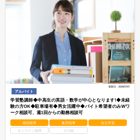
更新日：2026/07/07
アルバイト
学習塾講師◆中高生の英語・数学が中心となります!◆未経
験の方OK◆駐車場有◆男女活躍中◆バイト希望者のみWワ
ーク相談可、週1回からの勤務相談可
個別指導
集団指導
自立学習
オンライン指導
その他