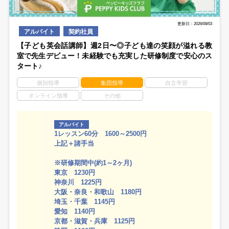
更新日：2026/08/03
アルバイト
契約社員
【子ども英会話講師】週2日〜◎子ども達の笑顔が溢れる教
室で先生デビュー！未経験でも充実した研修制度で安心のス
タート♪
個別指導
集団指導
自立学習
オンライン指導
その他
アルバイト
1レッスン60分 1600～2500円
上記＋諸手当
※研修期間中(約1～2ヶ月)
東京 1230円
神奈川 1225円
大阪・奈良・和歌山 1180円
埼玉・千葉 1145円
愛知 1140円
京都・滋賀・兵庫 1125円