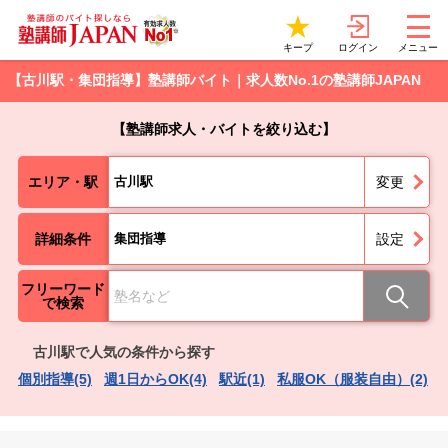
ログイン
キープ
メニュー
【古川駅・集団指導】塾講師バイト｜求人数No.1の塾講師JAPAN
【塾講師求人・バイトを絞り込む】
エリア・駅
古川駅
変更
詳細条件
集団指導
設定
フリーワード
で検索
古川駅で人気の条件から探す
個別指導(5)
週1日からOK(4)
駅近(1)
私服OK（服装自由）(2)