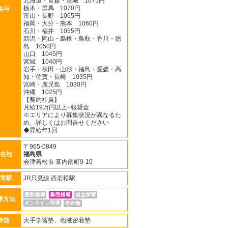
北海道・青森・茨城 1075円
栃木・群馬 1070円
給与
富山・長野 1065円
福岡・大分・熊本 1060円
石川・福井 1055円
新潟・岡山・島根・鳥取・香川・徳
島 1050円
山口 1045円
宮城 1040円
岩手・秋田・山形・福島・愛媛・高
知・佐賀・長崎 1035円
宮崎・鹿児島 1030円
沖縄 1025円
【契約社員】
月給19万円以上+報奨金
※エリアにより募集状況が異なるた
め、詳しくはお問合せください
◆昇給年1回
〒965-0849
在地
福島県
会津若松市 幕内南町9-10
寄駅
JR只見線 西若松駅
導方法
オンライン指導
特徴
大手学習塾、地域密着塾