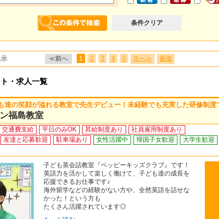
条件クリア
表示
≪前へ
1
2
3
4
5
次へ≫
最後
イト・求人一覧
も達の笑顔が溢れる教室で先生デビュー！未経験でも充実した研修制度
ン福島教室
交通費支給
平日のみOK
昇給制度あり
社員雇用制度あり
友達と応募歓迎
駐車場あり
女性活躍中
帰国子女歓迎
大学生歓迎
子ども英会話教室『ペッピーキッズクラブ』です！
英語力を活かして楽しく働けて、子ども達の成長を
応援できるお仕事です♪
海外留学などの経験がない方や、全然英語を話せな
かった！という方も
たくさん活躍されています◎