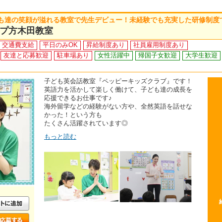
も達の笑顔が溢れる教室で先生デビュー！未経験でも充実した研修制度
プ方木田教室
交通費支給
平日のみOK
昇給制度あり
社員雇用制度あり
友達と応募歓迎
駐車場あり
女性活躍中
帰国子女歓迎
大学生歓迎
子ども英会話教室『ペッピーキッズクラブ』です！
英語力を活かして楽しく働けて、子ども達の成長を
応援できるお仕事です♪
海外留学などの経験がない方や、全然英語を話せな
かった！という方も
たくさん活躍されています◎
もっと読む