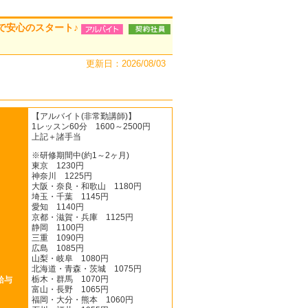
で安心のスタート♪
更新日：2026/08/03
【アルバイト(非常勤講師)】
1レッスン60分 1600～2500円
上記＋諸手当
※研修期間中(約1～2ヶ月)
東京 1230円
神奈川 1225円
大阪・奈良・和歌山 1180円
埼玉・千葉 1145円
愛知 1140円
京都・滋賀・兵庫 1125円
静岡 1100円
三重 1090円
広島 1085円
山梨・岐阜 1080円
北海道・青森・茨城 1075円
栃木・群馬 1070円
給与
富山・長野 1065円
福岡・大分・熊本 1060円