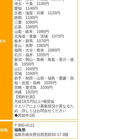
埼玉・千葉 1145円
愛知 1140円
京都・滋賀・兵庫 1125円
静岡 1100円
三重 1090円
広島 1085円
山梨・岐阜 1080円
北海道・青森・茨城 1075円
栃木・群馬 1070円
給与
富山・長野 1065円
福岡・大分・熊本 1060円
石川・福井 1055円
新潟・岡山・島根・鳥取・香川・徳
島 1050円
山口 1045円
宮城 1040円
岩手・秋田・山形・福島・愛媛・高
知・佐賀・長崎 1035円
宮崎・鹿児島 1030円
沖縄 1025円
【契約社員】
月給19万円以上+報奨金
※エリアにより募集状況が異なるた
め、詳しくはお問合せください
◆昇給年1回
〒960-0112
在地
福島県
福島市南矢野目西荒田50-17 3階