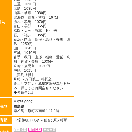
三重 1090円
広島 1085円
山梨・岐阜 1080円
北海道・青森・茨城 1075円
栃木・群馬 1070円
給与
富山・長野 1065円
福岡・大分・熊本 1060円
石川・福井 1055円
新潟・岡山・島根・鳥取・香川・徳
島 1050円
山口 1045円
宮城 1040円
岩手・秋田・山形・福島・愛媛・高
知・佐賀・長崎 1035円
宮崎・鹿児島 1030円
沖縄 1025円
【契約社員】
月給19万円以上+報奨金
※エリアにより募集状況が異なるた
め、詳しくはお問合せください
◆昇給年1回
〒975-0007
在地
福島県
南相馬市原町区南町4-46 1階
寄駅
JR常磐線(いわき～仙台) 原ノ町駅