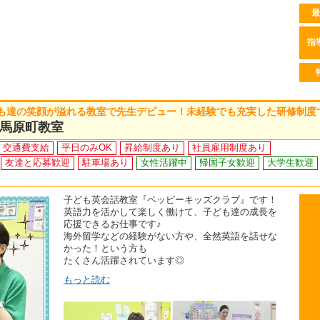
最
指
も達の笑顔が溢れる教室で先生デビュー！未経験でも充実した研修制度
馬原町教室
交通費支給
平日のみOK
昇給制度あり
社員雇用制度あり
友達と応募歓迎
駐車場あり
女性活躍中
帰国子女歓迎
大学生歓迎
子ども英会話教室『ペッピーキッズクラブ』です！
英語力を活かして楽しく働けて、子ども達の成長を
応援できるお仕事です♪
海外留学などの経験がない方や、全然英語を話せな
かった！という方も
たくさん活躍されています◎
もっと読む