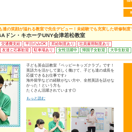
指
も達の笑顔が溢れる教室で先生デビュー！未経験でも充実した研修制度
GAドン・キホーテUNY会津若松教室
交通費支給
平日のみOK
昇給制度あり
社員雇用制度あり
友達と応募歓迎
駐車場あり
女性活躍中
帰国子女歓迎
大学生歓迎
子ども英会話教室『ペッピーキッズクラブ』です！
英語力を活かして楽しく働けて、子ども達の成長を
応援できるお仕事です♪
海外留学などの経験がない方や、全然英語を話せな
かった！という方も
たくさん活躍されています◎
もっと読む