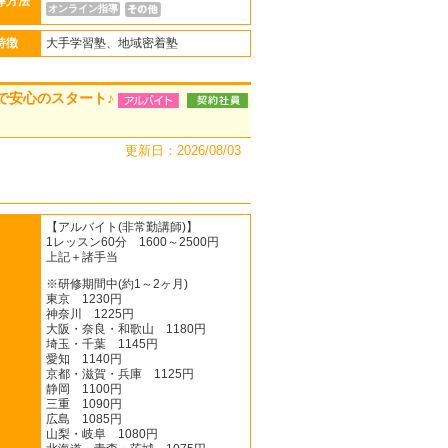
導方法
オンライン指導
特徴
大手学習塾、地域密着塾
で安心のスタート♪
更新日：2026/08/03
【アルバイト(非常勤講師)】
1レッスン60分 1600～2500円
上記＋諸手当
※研修期間中(約1～2ヶ月)
東京 1230円
神奈川 1225円
大阪・奈良・和歌山 1180円
埼玉・千葉 1145円
愛知 1140円
京都・滋賀・兵庫 1125円
静岡 1100円
三重 1090円
広島 1085円
山梨・岐阜 1080円