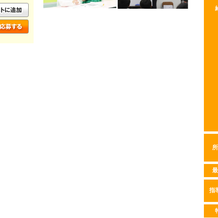
所
最
指