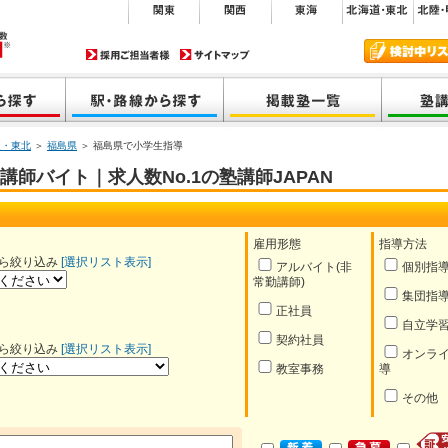
道・東北
＞
福島県
＞ 福島県で小学生指導
師バイト｜求人数No.1の塾講師JAPAN
雇用形態
指導方法
ら絞り込み
[選択リスト表示]
アルバイト(非
個別指
常勤講師)
集団指
正社員
自立学
契約社員
ら絞り込み
[選択リスト表示]
オンラ
教室事務
導
その他