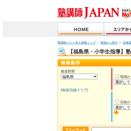
塾講師バイト求人情報トップ
＞
地域から探す
＞
北海
【福島県・小学生指導】塾講
都道府県
地域か
[地域/沿線クリア]
沿線か