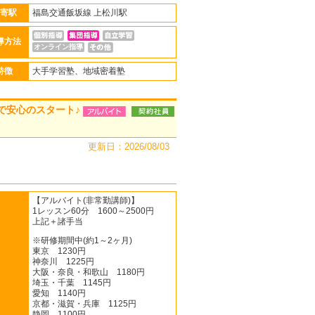
寄駅
福島交通飯坂線 上松川駅
導方法
オンライン指導
特徴
大手学習塾、地域密着塾
で安心のスタート♪
更新日：2026/08/03
【アルバイト(非常勤講師)】
1レッスン60分 1600～2500円
上記＋諸手当
※研修期間中(約1～2ヶ月)
東京 1230円
神奈川 1225円
大阪・奈良・和歌山 1180円
埼玉・千葉 1145円
愛知 1140円
京都・滋賀・兵庫 1125円
静岡 1100円