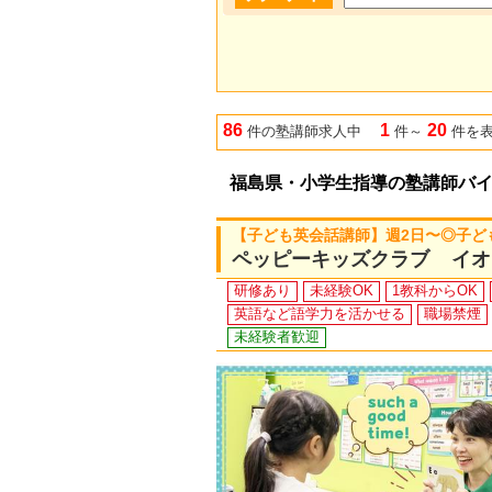
86
1
20
件の塾講師求人中
件～
件を
福島県・小学生指導の塾講師バ
【子ども英会話講師】週2日〜◎子ど
ペッピーキッズクラブ イオ
研修あり
未経験OK
1教科からOK
英語など語学力を活かせる
職場禁煙
未経験者歓迎