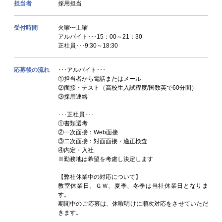
担当者
採用担当
受付時間
火曜〜土曜
アルバイト･･･15：00～21：30
正社員･･･9:30～18:30
応募後の流れ
･･･アルバイト･･･
①担当者から電話またはメール
②面接・テスト（高校生入試程度/国数英で60分間）
③採用連絡
･･･正社員･･･
①書類選考
②一次面接：Web面接
③二次面接：対面面接・適正検査
④内定・入社
※勤務地は希望を考慮し決定します
【弊社休業中の対応について】
教室休業日、ＧＷ、夏季、冬季は当社休業日となりま
す。
期間中のご応募は、休暇明けに順次対応をさせていただ
きます。