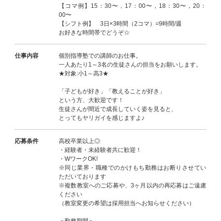
【コマ例】15：30〜，17：00〜，18：30〜，20：
00〜
【シフト例】 3日×3時間（2コマ）=9時間/週
お好きな時間帯でどうぞ☆
仕事内容
個別指導塾での講師のお仕事。
一人あたり1～3名の生徒さんの担当をお願いします。
★対象:小1～高3★
「子どもが好き」「教えることが好き」
という方、大歓迎です！
生徒さんが間近で成長していく姿を見ると、
とってもヤリガイを感じますよ♪
応募条件
高校卒業以上◎
・経験者・未経験者共に歓迎！
・WワークOK!
※同じ業界・職種でのかけもち勤務はお断りさせてい
ただいております
※複数教室へのご応募や、3ヶ月以内の再応募はご遠慮
ください
（教室変更の希望は採用担当へお知らせください）