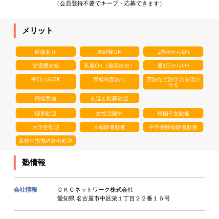
（会員登録不要でキープ・応募できます）
メリット
研修あり
未経験OK
1教科からOK
交通費支給
私服OK（服装自由）
週1日からOK
平日のみOK
昇給制度あり
英語など語学力を活か
せる
職場禁煙
友達と応募歓迎
理系歓迎
女性活躍中
帰国子女歓迎
大学生歓迎
未経験者歓迎
中学受験経験者歓迎
高校生指導経験者歓迎
塾情報
会社情報
ＣＫＣネットワーク株式会社
愛知県 名古屋市中区栄１丁目２２番１６号