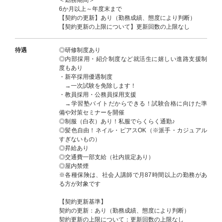
＜勤務期間＞
6か月以上～年度末まで
【契約の更新】あり（勤務成績、態度により判断）
【契約更新の上限について】更新回数の上限なし
待遇
◎研修制度あり
◎内部採用・紹介制度など就活生に嬉しい進路支援制
度もあり
・新卒採用優遇制度
→一次試験を免除します！
・教員採用・公務員採用支援
→学習塾バイトだからできる！試験合格に向けた準
備や対策セミナーを開催
◎制服（白衣）あり！私服でらくらく通勤♪
◎髪色自由！ネイル・ピアスOK（※派手・カジュアル
すぎないもの）
◎昇給あり
◎交通費一部支給（社内規定あり）
◎屋内禁煙
※各種保険は、社会人講師で月87時間以上の勤務があ
る方が対象です
【契約更新基準】
契約の更新：あり（勤務成績、態度により判断）
契約更新の上限について：更新回数の上限なし