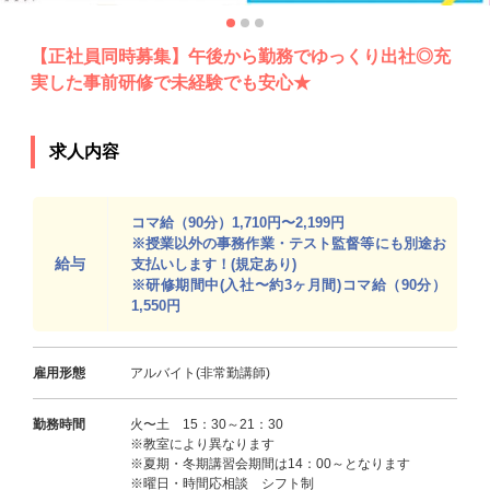
【正社員同時募集】午後から勤務でゆっくり出社◎充
実した事前研修で未経験でも安心★
求人内容
コマ給（90分）1,710円〜2,199円
※授業以外の事務作業・テスト監督等にも別途お
給与
支払いします！(規定あり)
※研修期間中(入社〜約3ヶ月間)コマ給（90分）
1,550円
雇用形態
アルバイト(非常勤講師)
勤務時間
火〜土 15：30～21：30
※教室により異なります
※夏期・冬期講習会期間は14：00～となります
※曜日・時間応相談 シフト制