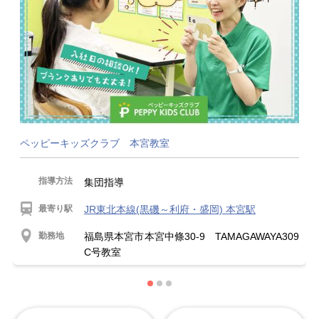
ペッピーキッズクラブ 本宮教室
指導方法
集団指導
最寄り駅
JR東北本線(黒磯～利府・盛岡) 本宮駅
勤務地
福島県本宮市本宮中條30-9 TAMAGAWAYA309
C号教室