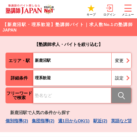
ログイン
キープ
メニュー
【新鹿沼駅・理系歓迎】塾講師バイト｜求人数No.1の塾講師
JAPAN
【塾講師求人・バイトを絞り込む】
エリア・駅
新鹿沼駅
変更
詳細条件
理系歓迎
設定
フリーワード
で検索
新鹿沼駅で人気の条件から探す
個別指導(2)
集団指導(2)
週1日からOK(1)
駅近(2)
英語など語学