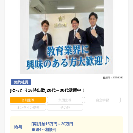
更新日：2025/11/11
契約社員
[ゆったり16時出勤]20代～30代活躍中！
個別指導
集団指導
自立学習
オンライン指導
その他
[契]月給15万円～20万円
給与
※週4～相談可