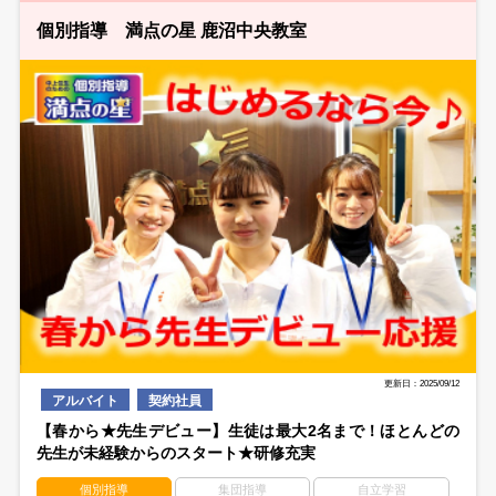
個別指導 満点の星 鹿沼中央教室
更新日：2025/09/12
アルバイト
契約社員
【春から★先生デビュー】生徒は最大2名まで！ほとんどの
先生が未経験からのスタート★研修充実
個別指導
集団指導
自立学習