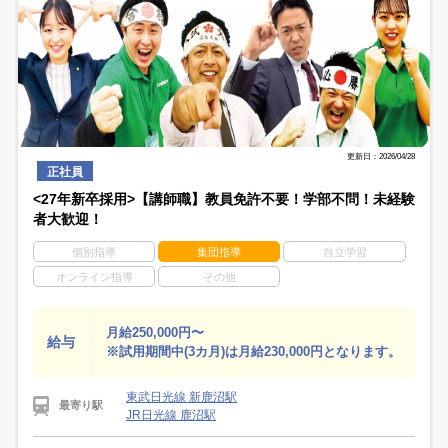
更新日：2026/04/28
正社員
<27年新卒採用>【講師職】教員免許不要！学部不問！未経験
者大歓迎！
個別指導
集団指導
自立学習
オンライン指導
その他
月給250,000円〜
給与
※試用期間中(3カ月)は月給230,000円となります。
東武日光線 新鹿沼駅
最寄り駅
JR日光線 鹿沼駅