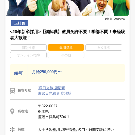
更新日：2026/04/28
正社員
<26年新卒採用>【講師職】教員免許不要！学部不問！未経験
者大歓迎！
個別指導
集団指導
自立学習
オンライン指導
その他
月給250,000円〜
給与
JR日光線 鹿沼駅
最寄り駅
東武日光線 新鹿沼駅
〒322-0027
栃木県
所在地
鹿沼市貝島町504-1
大手学習塾, 地域密着塾, 名門・難関受験に強い
特徴