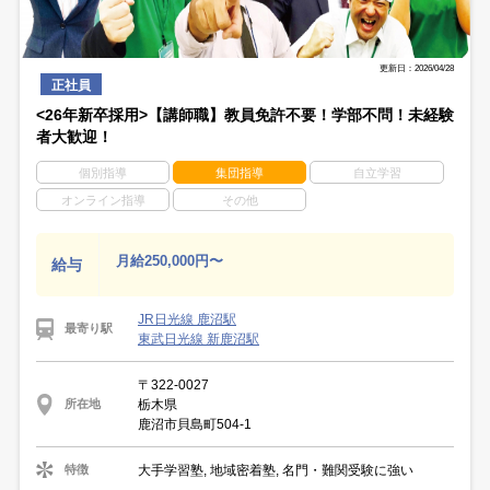
更新日：2026/04/28
正社員
<26年新卒採用>【講師職】教員免許不要！学部不問！未経験
者大歓迎！
個別指導
集団指導
自立学習
オンライン指導
その他
月給250,000円〜
給与
JR日光線 鹿沼駅
最寄り駅
東武日光線 新鹿沼駅
〒322-0027
栃木県
所在地
鹿沼市貝島町504-1
大手学習塾, 地域密着塾, 名門・難関受験に強い
特徴