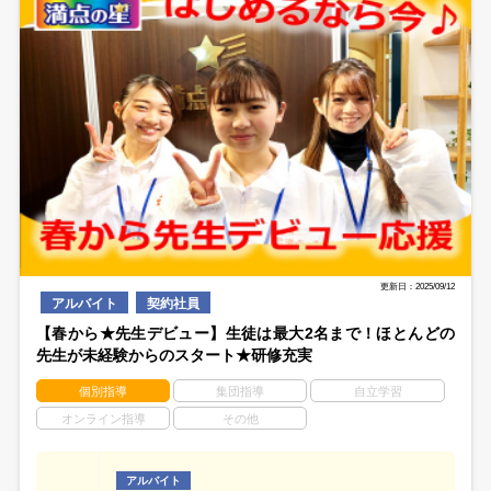
更新日：2025/09/12
アルバイト
契約社員
【春から★先生デビュー】生徒は最大2名まで！ほとんどの
先生が未経験からのスタート★研修充実
個別指導
集団指導
自立学習
オンライン指導
その他
アルバイト