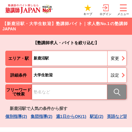
ログイン
キープ
メニュー
【新鹿沼駅・大学生歓迎】塾講師バイト｜求人数No.1の塾講師
JAPAN
【塾講師求人・バイトを絞り込む】
エリア・駅
新鹿沼駅
変更
詳細条件
大学生歓迎
設定
フリーワード
で検索
新鹿沼駅で人気の条件から探す
個別指導(2)
集団指導(2)
週1日からOK(1)
駅近(2)
英語など語学