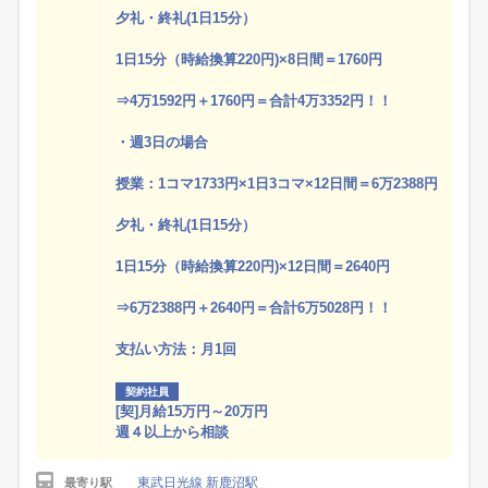
夕礼・終礼(1日15分）
1日15分（時給換算220円)×8日間＝1760円
⇒4万1592円＋1760円＝合計4万3352円！！
・週3日の場合
授業：1コマ1733円×1日3コマ×12日間＝6万2388円
夕礼・終礼(1日15分）
1日15分（時給換算220円)×12日間＝2640円
⇒6万2388円＋2640円＝合計6万5028円！！
支払い方法：月1回
契約社員
[契]月給15万円～20万円
週４以上から相談
東武日光線 新鹿沼駅
最寄り駅