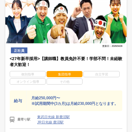
更新日：2026/04/28
正社員
<27年新卒採用>【講師職】教員免許不要！学部不問！未経験
者大歓迎！
個別指導
集団指導
自立学習
オンライン指導
その他
月給250,000円〜
給与
※試用期間中(3カ月)は月給230,000円となります。
東武日光線 新鹿沼駅
最寄り駅
JR日光線 鹿沼駅