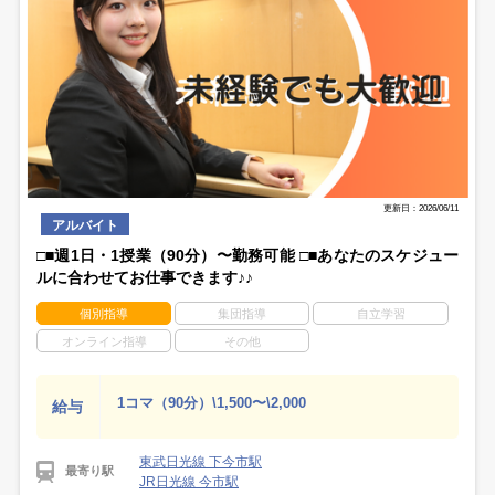
更新日：2026/06/11
アルバイト
□■週1日・1授業（90分）〜勤務可能 □■あなたのスケジュー
ルに合わせてお仕事できます♪♪
個別指導
集団指導
自立学習
オンライン指導
その他
1コマ（90分）\1,500〜\2,000
給与
東武日光線 下今市駅
最寄り駅
JR日光線 今市駅