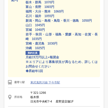
給与
栃木・群馬 1070円
富山・長野 1065円
福岡・大分・熊本 1060円
石川・福井 1055円
新潟・岡山・島根・鳥取・香川・徳島 1050円
山口 1045円
宮城 1040円
岩手・秋田・山形・福島・愛媛・高知・佐賀・長
崎 1035円
宮崎・鹿児島 1030円
沖縄 1025円
契約社員
月給19万円以上+報奨金
※エリアにより募集状況が異なるため、詳しくは
お問合せください
◆昇給年1回
東武鬼怒川線 下今市駅
最寄り駅
〒321-1266
栃木県
所在地
日光市中央町7-4 星野貸店舗1F