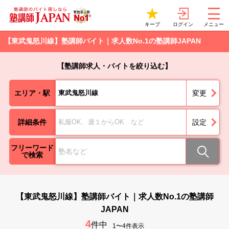
ログイン
キープ
メニュー
【東武鬼怒川線】塾講師バイト｜求人数No.1の塾講師JAPAN
【塾講師求人・バイトを絞り込む】
エリア・駅
東武鬼怒川線
変更
詳細条件
私服OK、週１からOK など
設定
フリーワード
で検索
【東武鬼怒川線】塾講師バイト｜求人数No.1の塾講師
JAPAN
4
件中
1〜4件表示