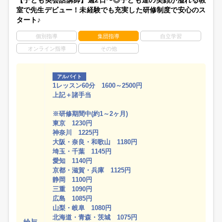
【子ども英会話講師】週2日〜◎子ども達の笑顔が溢れる教
室で先生デビュー！未経験でも充実した研修制度で安心のス
タート♪
個別指導
集団指導
自立学習
オンライン指導
その他
アルバイト
1レッスン60分 1600～2500円
上記＋諸手当
※研修期間中(約1～2ヶ月)
東京 1230円
神奈川 1225円
大阪・奈良・和歌山 1180円
埼玉・千葉 1145円
愛知 1140円
京都・滋賀・兵庫 1125円
静岡 1100円
三重 1090円
広島 1085円
山梨・岐阜 1080円
北海道・青森・茨城 1075円