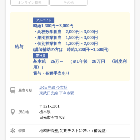
オンライン指導
その他
アルバイト
時給1,300円〜3,000円
・高校数学担当 2,000円～3,000円
・集団授業担当 1,500円～3,000円
・個別授業担当 1,300円～2,000円
給与
(講師補助の方は 時給1,200円〜1,500円)
正社員
基本給 26万～ （※1年後 28万円 《制度利
用》）
賞与・各種手当あり
JR日光線 今市駅
最寄り駅
東武日光線 下今市駅
〒321-1261
栃木県
所在地
日光市今市703
地域密着塾, 定期テストに強い（補習型）
特徴