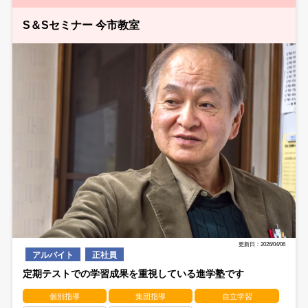
S＆Sセミナー 今市教室
更新日：2026/04/06
アルバイト
正社員
定期テストでの学習成果を重視している進学塾です
個別指導
集団指導
自立学習