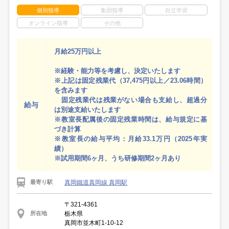
個別指導
集団指導
自立学習
オンライン指導
その他
月給25万円以上
※経験・能力等を考慮し、決定いたします
※上記は固定残業代（37,475円以上／23.06時間）
を含みます
固定残業代は残業がない場合も支給し、超過分
給与
は別途支給いたします
※教室長配属後の固定残業時間は、給与規定に基
づき計算
※教室長の給与平均：月給33.1万円（2025年実
績）
※試用期間6ヶ月、うち研修期間2ヶ月あり
真岡鐵道真岡線 真岡駅
最寄り駅
〒321-4361
栃木県
所在地
真岡市並木町1-10-12