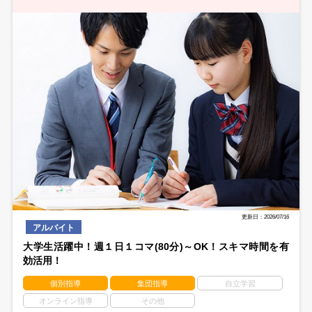
更新日：2026/07/16
アルバイト
大学生活躍中！週１日１コマ(80分)～OK！スキマ時間を有
効活用！
個別指導
集団指導
自立学習
オンライン指導
その他