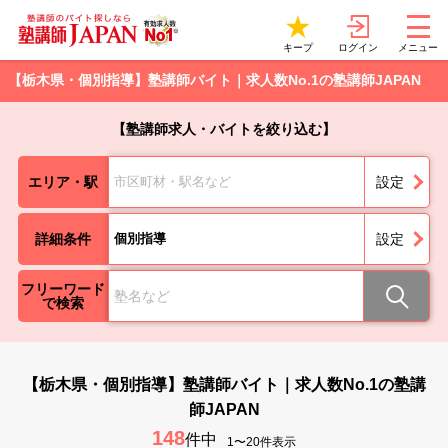
ログイン
キープ
メニュー
【栃木県・個別指導】塾講師バイト｜求人数No.1の塾講師JAPAN
【塾講師求人・バイトを絞り込む】
エリア・駅
市区町材・駅名など
設定
詳細条件
個別指導
設定
フリーワード
で検索
【栃木県・個別指導】塾講師バイト｜求人数No.1の塾講
師JAPAN
148
件中
1〜20件表示