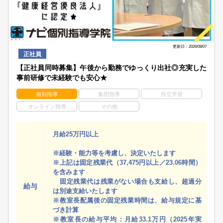
更新日：2026/08/07
正社員
【正社員同時募集】午後から勤務でゆっくり出社◎充実した
事前研修で未経験でも安心★
個別指導
集団指導
自立学習
オンライン指導
その他
月給25万円以上
※経験・能力等を考慮し、決定いたします
※上記は固定残業代（37,475円以上／23.06時間）
を含みます
固定残業代は残業がない場合も支給し、超過分
給与
は別途支給いたします
※教室長配属後の固定残業時間は、給与規定に基
づき計算
※教室長の給与平均：月給33.1万円（2025年実