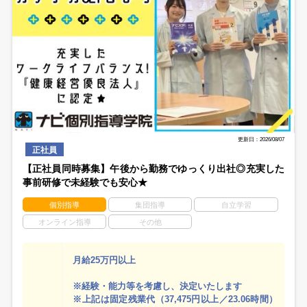
更新日：2026/08/07
正社員
【正社員同時募集】午後から勤務でゆっくり出社◎充実した
事前研修で未経験でも安心★
個別指導
集団指導
自立学習
オンライン指導
その他
月給25万円以上
※経験・能力等を考慮し、決定いたします
※上記は固定残業代（37,475円以上／23.06時間）