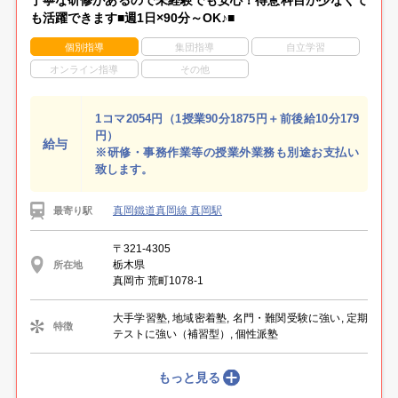
も活躍できます■週1日×90分～OK♪■
個別指導
集団指導
自立学習
オンライン指導
その他
1コマ2054円（1授業90分1875円＋前後給10分179
円）
給与
※研修・事務作業等の授業外業務も別途お支払い
致します。
真岡鐵道真岡線 真岡駅
最寄り駅
〒321-4305
栃木県
所在地
真岡市 荒町1078-1
大手学習塾, 地域密着塾, 名門・難関受験に強い, 定期
特徴
テストに強い（補習型）, 個性派塾
もっと見る