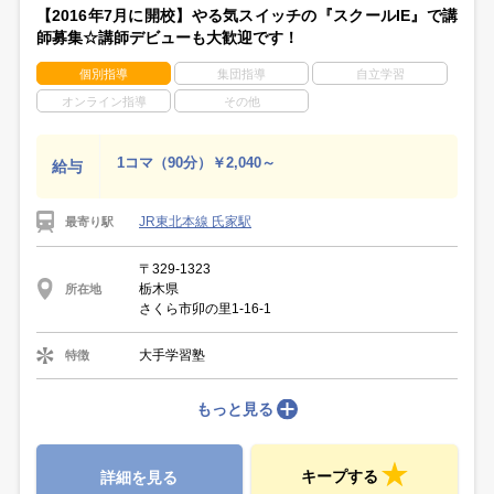
【2016年7月に開校】やる気スイッチの『スクールIE』で講
師募集☆講師デビューも大歓迎です！
個別指導
集団指導
自立学習
オンライン指導
その他
1コマ（90分）￥2,040～
給与
JR東北本線 氏家駅
最寄り駅
〒329-1323
栃木県
所在地
さくら市卯の里1-16-1
大手学習塾
特徴
もっと見る
キープする
詳細を見る