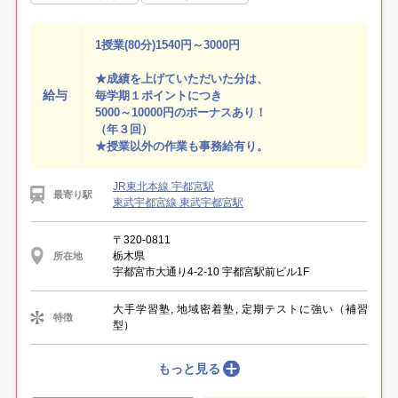
1授業(80分)1540円～3000円
★成績を上げていただいた分は、
給与
毎学期１ポイントにつき
5000～10000円のボーナスあり！
（年３回）
★授業以外の作業も事務給有り。
JR東北本線 宇都宮駅
最寄り駅
東武宇都宮線 東武宇都宮駅
〒320-0811
栃木県
所在地
宇都宮市大通り4-2-10 宇都宮駅前ビル1F
大手学習塾, 地域密着塾, 定期テストに強い（補習
特徴
型）
もっと見る