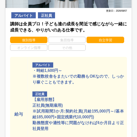
更新日：2026/08/07
アルバイト
正社員
講師は全員プロ！子ども達の成長を間近で感じながら一緒に
成長できる、やりがいのある仕事です。
個別指導
集団指導
自立学習
オンライン指導
その他
アルバイト
・時給1,600円～
※複数校舎をまたいでの勤務もOKなので、しっか
り稼ぐこともできます。
正社員
【雇用形態】
正社員(無期雇用)
※試用期間3か月:契約社員(月給195,000円～/基本
給与
給185,000円+固定残業代10,000円)
勤務態度や適性等に問題がなければ4か月目より正
社員登用