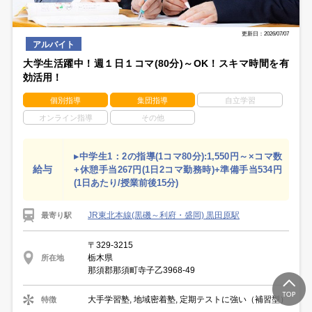
更新日：2026/07/07
アルバイト
大学生活躍中！週１日１コマ(80分)～OK！スキマ時間を有
効活用！
個別指導
集団指導
自立学習
オンライン指導
その他
▸中学生1：2の指導(1コマ80分):1,550円～×コマ数
給与
+休憩手当267円(1日2コマ勤務時)+準備手当534円
(1日あたり/授業前後15分)
JR東北本線(黒磯～利府・盛岡) 黒田原駅
最寄り駅
〒329-3215
栃木県
所在地
那須郡那須町寺子乙3968-49
大手学習塾, 地域密着塾, 定期テストに強い（補習型）
特徴