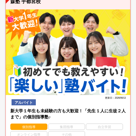
森塾 宇都宮校
更新日：2026/06/13
アルバイト
新大学１年生も未経験の方も大歓迎！「先生１人に生徒２人
まで」の個別指導塾♪
個別指導
集団指導
自立学習
オンライン指導
その他