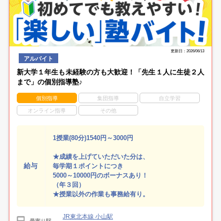
更新日：2026/06/13
アルバイト
新大学１年生も未経験の方も大歓迎！「先生１人に生徒２人
まで」の個別指導塾♪
個別指導
集団指導
自立学習
オンライン指導
その他
1授業(80分)1540円～3000円
★成績を上げていただいた分は、
給与
毎学期１ポイントにつき
5000～10000円のボーナスあり！
（年３回）
★授業以外の作業も事務給有り。
JR東北本線 小山駅
最寄り駅