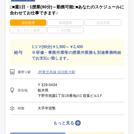
□■週1日・1授業(90分)～勤務可能□■あなたのスケジュールに
合わせてお仕事できます♪
個別指導
集団指導
自立学習
オンライン指導
その他
1コマ(90分)￥1,900～￥2,400
給与
※研修・事務作業等の授業外業務も別途事務時給
でお支払い致します。
JR東北本線 自治医大駅
最寄り駅
〒329-0434
栃木県
所在地
下野市祇園1丁目16番地の1 葭葉ビル1Ｆ
大手学習塾
特徴
もっと見る