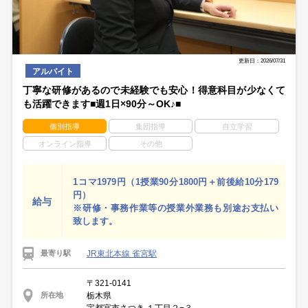
更新日：2026/07/31
アルバイト
丁寧な研修があるので未経験でも安心！得意科目が少なくて
も活躍できます■週1日×90分～OK♪■
個別指導
集団指導
自立学習
オンライン指導
その他
1コマ1979円（1授業90分1800円＋前後給10分179
円）
給与
※研修・事務作業等の授業外業務も別途お支払い
致します。
JR東北本線 雀宮駅
最寄り駅
〒321-0141
栃木県
所在地
宇都宮市さつき １丁目２−３