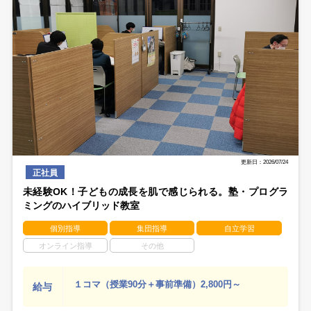
更新日：2026/07/24
正社員
未経験OK！子どもの成長を肌で感じられる。塾・プログラ
ミングのハイブリッド教室
個別指導
集団指導
自立学習
オンライン指導
その他
１コマ（授業90分＋事前準備）2,800円～
給与