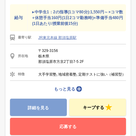
▸中学生1：2の指導(1コマ80分):1,550円～×コマ数
給与
+休憩手当160円(1日2コマ勤務時)+準備手当480円
(1日あたり/授業前後15分)
JR東北本線 那須塩原駅
最寄り駅
〒329-3156
栃木県
所在地
那須塩原市方京2丁目7-5 2F
大手学習塾, 地域密着塾, 定期テストに強い（補習型）
特徴
もっと見る
キープする
詳細を見る
応募する