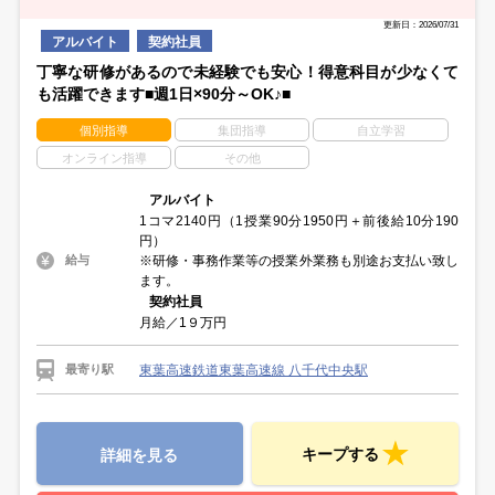
学校のカリキュラムが決まって落ち着いてから…
勤務開始日はあなたの都合で相談いただけます。
スキマ時間を使いたい週1日勤務や
更新日：2026/07/31
しっかり働きたい週5日勤務もOKです☆
アルバイト
契約社員
丁寧な研修があるので未経験でも安心！得意科目が少なくて
も活躍できます■週1日×90分～OK♪■
個別指導
集団指導
自立学習
オンライン指導
その他
アルバイト
1コマ2140円（1授業90分1950円＋前後給10分190
円）
※研修・事務作業等の授業外業務も別途お支払い致し
給与
ます。
契約社員
月給／1９万円
東葉高速鉄道東葉高速線 八千代中央駅
最寄り駅
キープする
詳細を見る