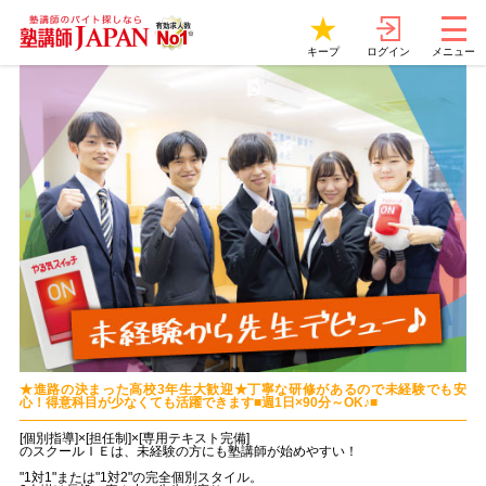
ログイン
キープ
メニュー
★進路の決まった高校3年生大歓迎★丁寧な研修があるので未経験でも安
心！得意科目が少なくても活躍できます■週1日×90分～OK♪■
[個別指導]×[担任制]×[専用テキスト完備]
のスクールＩＥは、未経験の方にも塾講師が始めやすい！
"1対1"または"1対2"の完全個別スタイル。