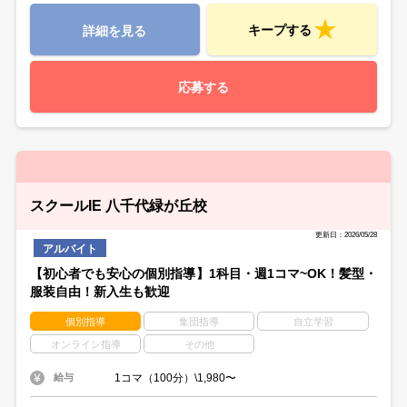
キープする
詳細を見る
応募する
スクールIE 八千代緑が丘校
更新日：2026/05/28
アルバイト
【初心者でも安心の個別指導】1科目・週1コマ~OK！髪型・
服装自由！新入生も歓迎
個別指導
集団指導
自立学習
オンライン指導
その他
1コマ（100分）\1,980〜
給与