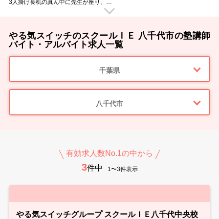
3人掛け長机の真ん中に先生が座り、
生徒のすぐ隣で勉強を教えていただきます。
授業中に移動する事がないので、
腰を据えてじっくりと教えていただく事ができますよ！
「今の言い方だと伝わらなかったかな？」
やる気スイッチのスクールＩＥ 八千代市の塾講師
「困った表情をしているからもう少し補足が必要かな？」
子どもたちのすぐ近くにいるからこそ、
バイト・アルバイト求人一覧
ちょっとした変化にも気づけて教えやすいのです。
子どもたちがわかった時の「あっ！」という表情。
その瞬間を見られるのは個別指導ならではのヤリガイです。
千葉県
■ スクールIEのウイルス感染防止対策 ■
・手洗いやアルコール消毒の徹底
・教室内の消毒（教室内や備品など毎日の消毒を徹底しています）
・マスクの着用徹底
・随時室内の換気を行っています
八千代市
・検温と体調管理
■ 様々な大学の先輩講師が活躍中 ■
教室では様々な大学に通う先輩講師が活躍しています。
教え方のポイントや、生徒への接し方など
実体験をもとにアドバイスもしてくれますよ。
スクールIEでのバイトのこと、研修のこと、就職活動のことなど…
有効求人数No.1の中から
何でも先輩講師に相談できる環境です！
3
新しい先生を明るく迎えてくれるメンバーが待っています♪
件中
1〜3件表示
■ 指導ツールが充実 ■
スクールIEにはオリジナルのテキストがあり、
それにそって授業をしていただけます。
その他にも教室には副教材が充実しているので、
授業をスムーズに進められます。
■ 勤務スタート日は相談OK！ ■
やる気スイッチグループ スクールＩＥ八千代中央校