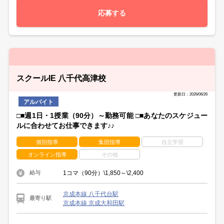
応募する
スクールIE 八千代高津校
更新日：2026/06/26
アルバイト
□■週1日・1授業（90分）～勤務可能 □■あなたのスケジュー
ルに合わせてお仕事できます♪♪
個別指導
集団指導
自立学習
オンライン指導
その他
1コマ（90分）\1,850～\2,400
給与
京成本線 八千代台駅
最寄り駅
京成本線 京成大和田駅