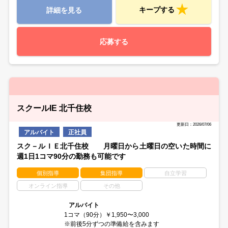
キープする
詳細を見る
応募する
スクールIE 北千住校
更新日：2026/07/06
アルバイト
正社員
スク－ルＩＥ北千住校 月曜日から土曜日の空いた時間に
週1日1コマ90分の勤務も可能です
個別指導
集団指導
自立学習
オンライン指導
その他
アルバイト
1コマ（90分）￥1,950〜3,000
※前後5分ずつの準備給を含みます