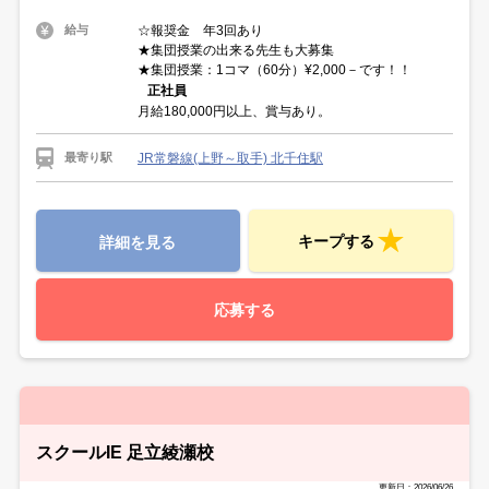
☆報奨金 年3回あり
給与
★集団授業の出来る先生も大募集
★集団授業：1コマ（60分）¥2,000－です！！
正社員
月給180,000円以上、賞与あり。
JR常磐線(上野～取手) 北千住駅
最寄り駅
キープする
詳細を見る
応募する
スクールIE 足立綾瀬校
更新日：2026/06/26