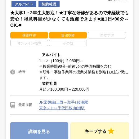
アルバイト
契約社員
★大学1・2年生大歓迎！★丁寧な研修があるので未経験でも
安心！得意科目が少なくても活躍できます■週1日×90分～
OK♪■
個別指導
集団指導
自立学習
オンライン指導
その他
アルバイト
1コマ（100分）2,050円～
※授業時間90分+前後5分の準備時間を含む
※研修・事務作業等の授業外業務も別途お支払い致し
給与
ます。
契約社員
月給／160,000円～220,000円
JR常磐線(上野～取手) 綾瀬駅
最寄り駅
東京メトロ千代田線 綾瀬駅
キープする
詳細を見る