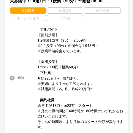
大募集中！□■週1日・1授業（90分）〜勤務OK□■
個別指導
集団指導
自立学習
オンライン指導
その他
アルバイト
【個別授業】
1:2授業1コマ（95分）2,059円~
※1:1授業（95分）の場合は1,948円～
※授業準備給含んでいます。
【集団授業】
1コマ2000円(1授業60分)
正社員
給与
月給22万円〜、賞与あり。
※実績により手当がﾌﾟﾗｽされます。
※試用期間（2ヶ月）月給20万円〜
契約社員
給与:月給18万～or23万～スタート
※月の出勤時間が140時間か160時間のいずれかをお
選びいただけます。
そちらの時間数により月給のスタート金額が異なりま
す。