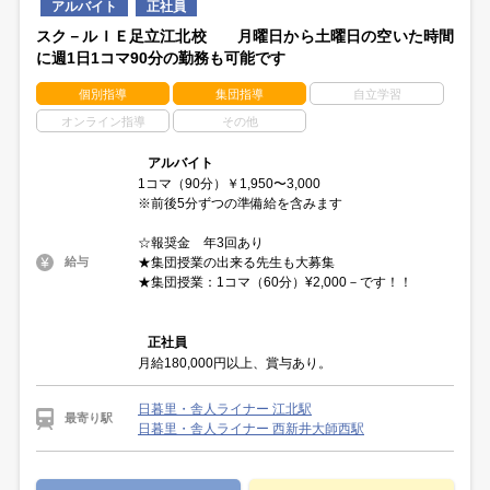
アルバイト
正社員
スク－ルＩＥ足立江北校 月曜日から土曜日の空いた時間
に週1日1コマ90分の勤務も可能です
個別指導
集団指導
自立学習
オンライン指導
その他
アルバイト
1コマ（90分）￥1,950〜3,000
※前後5分ずつの準備給を含みます
☆報奨金 年3回あり
★集団授業の出来る先生も大募集
給与
★集団授業：1コマ（60分）¥2,000－です！！
正社員
月給180,000円以上、賞与あり。
日暮里・舎人ライナー 江北駅
最寄り駅
日暮里・舎人ライナー 西新井大師西駅