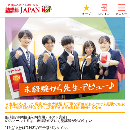
ログイン
キープ
メニュー
★進路の決まった高校3年生大歓迎★丁寧な研修があるので未経験でも安
心！得意科目が少なくても活躍できます■週1日×90分～OK♪■
[個別指導]×[担任制]×[専用テキスト完備]
のスクールＩＥは、未経験の方にも塾講師が始めやすい！
"1対1"または"1対2"の完全個別スタイル。