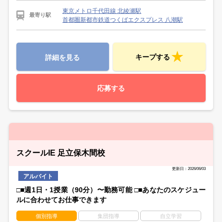
東京メトロ千代田線 北綾瀬駅
最寄り駅
首都圏新都市鉄道つくばエクスプレス 八潮駅
キープする
詳細を見る
応募する
スクールIE 足立保木間校
更新日：2026/06/03
アルバイト
□■週1日・1授業（90分）〜勤務可能 □■あなたのスケジュー
ルに合わせてお仕事できます
個別指導
集団指導
自立学習