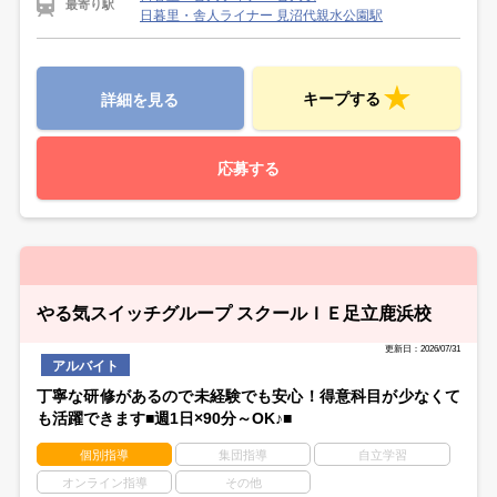
最寄り駅
日暮里・舎人ライナー 見沼代親水公園駅
キープする
詳細を見る
応募する
やる気スイッチグループ スクールＩＥ足立鹿浜校
更新日：2026/07/31
アルバイト
丁寧な研修があるので未経験でも安心！得意科目が少なくて
も活躍できます■週1日×90分～OK♪■
個別指導
集団指導
自立学習
オンライン指導
その他