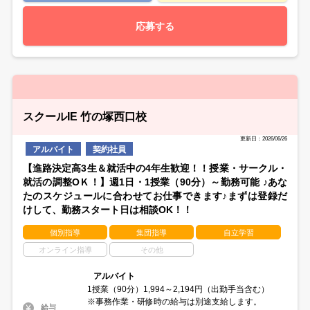
応募する
スクールIE 竹の塚西口校
更新日：2026/06/26
アルバイト
契約社員
【進路決定高3生＆就活中の4年生歓迎！！授業・サークル・
就活の調整OＫ！】週1日・1授業（90分）～勤務可能 ♪あな
たのスケジュールに合わせてお仕事できます♪まずは登録だ
けして、勤務スタート日は相談OK！！
個別指導
集団指導
自立学習
オンライン指導
その他
アルバイト
1授業（90分）1,994～2,194円（出勤手当含む）
※事務作業・研修時の給与は別途支給します。
給与