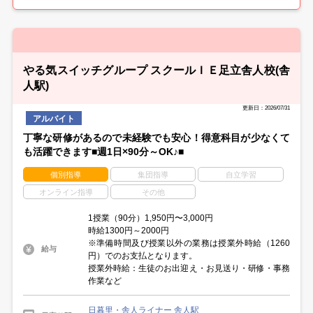
やる気スイッチグループ スクールＩＥ足立舎人校(舎
人駅)
更新日：2026/07/31
アルバイト
丁寧な研修があるので未経験でも安心！得意科目が少なくて
も活躍できます■週1日×90分～OK♪■
個別指導
集団指導
自立学習
オンライン指導
その他
1授業（90分）1,950円〜3,000円
時給1300円～2000円
※準備時間及び授業以外の業務は授業外時給（1260
給与
円）でのお支払となります。
授業外時給：生徒のお出迎え・お見送り・研修・事務
作業など
日暮里・舎人ライナー 舎人駅