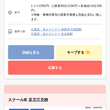
1コマ2305円（1授業90分2100円＋前後給10分205
円）
給与
※研修・事務作業等の授業外業務も別途お支払い致し
ます。
日暮里・舎人ライナー 西新井大師西駅
最寄り駅
日暮里・舎人ライナー 谷在家駅
キープする
詳細を見る
応募する
スクールIE 足立江北校
更新日：2026/07/06