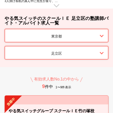
3人掛け長机の真ん中に先生が座り、
生徒のすぐ隣で勉強を教えていただきます。
授業中に移動する事がないので、
腰を据えてじっくりと教えていただく事ができますよ！
「今の言い方だと伝わらなかったかな？」
やる気スイッチのスクールＩＥ 足立区の塾講師バ
「困った表情をしているからもう少し補足が必要かな？」
子どもたちのすぐ近くにいるからこそ、
イト・アルバイト求人一覧
ちょっとした変化にも気づけて教えやすいのです。
子どもたちがわかった時の「あっ！」という表情。
その瞬間を見られるのは個別指導ならではのヤリガイです。
東京都
■ スクールIEのウイルス感染防止対策 ■
・手洗いやアルコール消毒の徹底
・教室内の消毒（教室内や備品など毎日の消毒を徹底しています）
・マスクの着用徹底
・随時室内の換気を行っています
足立区
・検温と体調管理
■ 様々な大学の先輩講師が活躍中 ■
教室では様々な大学に通う先輩講師が活躍しています。
教え方のポイントや、生徒への接し方など
実体験をもとにアドバイスもしてくれますよ。
スクールIEでのバイトのこと、研修のこと、就職活動のことなど…
有効求人数No.1の中から
何でも先輩講師に相談できる環境です！
9
新しい先生を明るく迎えてくれるメンバーが待っています♪
件中
1〜9件表示
■ 指導ツールが充実 ■
スクールIEにはオリジナルのテキストがあり、
それにそって授業をしていただけます。
その他にも教室には副教材が充実しているので、
授業をスムーズに進められます。
■ 勤務スタート日は相談OK！ ■
やる気スイッチグループ スクールＩＥ竹の塚校