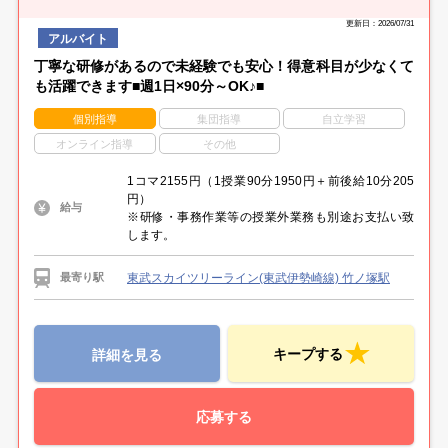
学校のカリキュラムが決まって落ち着いてから…
勤務開始日はあなたの都合で相談いただけます。
スキマ時間を使いたい週1日勤務や
更新日：2026/07/31
しっかり働きたい週5日勤務もOKです☆
アルバイト
丁寧な研修があるので未経験でも安心！得意科目が少なくて
も活躍できます■週1日×90分～OK♪■
個別指導
集団指導
自立学習
オンライン指導
その他
1コマ2155円（1授業90分1950円＋前後給10分205
円）
給与
※研修・事務作業等の授業外業務も別途お支払い致
します。
東武スカイツリーライン(東武伊勢崎線) 竹ノ塚駅
最寄り駅
キープする
詳細を見る
応募する