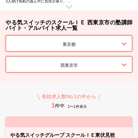
3人掛け長机の真ん中に先生が座り、
生徒のすぐ隣で勉強を教えていただきます。
授業中に移動する事がないので、
腰を据えてじっくりと教えていただく事ができますよ！
「今の言い方だと伝わらなかったかな？」
やる気スイッチのスクールＩＥ 西東京市の塾講師
「困った表情をしているからもう少し補足が必要かな？」
子どもたちのすぐ近くにいるからこそ、
バイト・アルバイト求人一覧
ちょっとした変化にも気づけて教えやすいのです。
子どもたちがわかった時の「あっ！」という表情。
その瞬間を見られるのは個別指導ならではのヤリガイです。
東京都
■ スクールIEのウイルス感染防止対策 ■
・手洗いやアルコール消毒の徹底
・教室内の消毒（教室内や備品など毎日の消毒を徹底しています）
・マスクの着用徹底
・随時室内の換気を行っています
西東京市
・検温と体調管理
■ 様々な大学の先輩講師が活躍中 ■
教室では様々な大学に通う先輩講師が活躍しています。
教え方のポイントや、生徒への接し方など
実体験をもとにアドバイスもしてくれますよ。
スクールIEでのバイトのこと、研修のこと、就職活動のことなど…
有効求人数No.1の中から
何でも先輩講師に相談できる環境です！
1
新しい先生を明るく迎えてくれるメンバーが待っています♪
件中
1〜1件表示
■ 指導ツールが充実 ■
スクールIEにはオリジナルのテキストがあり、
それにそって授業をしていただけます。
その他にも教室には副教材が充実しているので、
授業をスムーズに進められます。
■ 勤務スタート日は相談OK！ ■
やる気スイッチグループ スクールＩＥ東伏見校