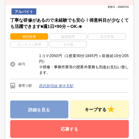
学校のカリキュラムが決まって落ち着いてから…
勤務開始日はあなたの都合で相談いただけます。
スキマ時間を使いたい週1日勤務や
更新日：2026/07/31
しっかり働きたい週5日勤務もOKです☆
アルバイト
丁寧な研修があるので未経験でも安心！得意科目が少なくて
も活躍できます■週1日×90分～OK♪■
個別指導
集団指導
自立学習
オンライン指導
その他
1コマ2050円（1授業90分1845円＋前後給10分205
円）
給与
※研修・事務作業等の授業外業務も別途お支払い致し
ます。
西武新宿線 東伏見駅
最寄り駅
キープする
詳細を見る
応募する