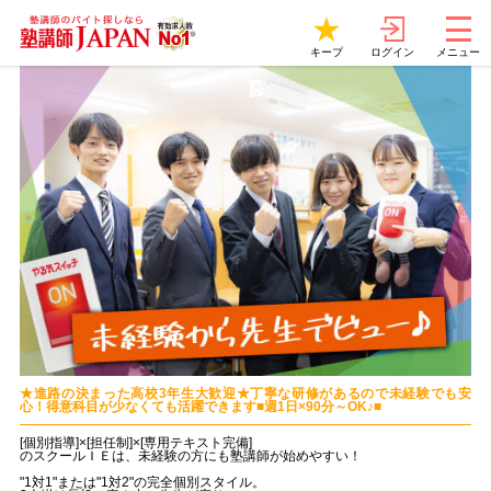
ログイン
キープ
メニュー
★進路の決まった高校3年生大歓迎★丁寧な研修があるので未経験でも安
心！得意科目が少なくても活躍できます■週1日×90分～OK♪■
[個別指導]×[担任制]×[専用テキスト完備]
のスクールＩＥは、未経験の方にも塾講師が始めやすい！
"1対1"または"1対2"の完全個別スタイル。