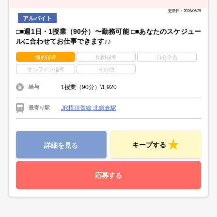
学校のカリキュラムが決まって落ち着いてから…
勤務開始日はあなたの都合で相談いただけます。
スキマ時間を使いたい週1日勤務や
更新日：2026/06/25
しっかり働きたい週5日勤務もOKです☆
アルバイト
□■週1日・1授業（90分）〜勤務可能 □■あなたのスケジュー
ルに合わせてお仕事できます♪♪
個別指導
集団指導
自立学習
オンライン指導
その他
1授業（90分）\1,920
給与
JR横須賀線 北鎌倉駅
最寄り駅
キープする
詳細を見る
応募する