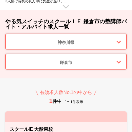
3人掛け長机の真ん中に先生が座り、
生徒のすぐ隣で勉強を教えていただきます。
授業中に移動する事がないので、
腰を据えてじっくりと教えていただく事ができますよ！
「今の言い方だと伝わらなかったかな？」
やる気スイッチのスクールＩＥ 鎌倉市の塾講師バ
「困った表情をしているからもう少し補足が必要かな？」
子どもたちのすぐ近くにいるからこそ、
イト・アルバイト求人一覧
ちょっとした変化にも気づけて教えやすいのです。
子どもたちがわかった時の「あっ！」という表情。
その瞬間を見られるのは個別指導ならではのヤリガイです。
神奈川県
■ スクールIEのウイルス感染防止対策 ■
・手洗いやアルコール消毒の徹底
・教室内の消毒（教室内や備品など毎日の消毒を徹底しています）
・マスクの着用徹底
・随時室内の換気を行っています
鎌倉市
・検温と体調管理
■ 様々な大学の先輩講師が活躍中 ■
教室では様々な大学に通う先輩講師が活躍しています。
教え方のポイントや、生徒への接し方など
実体験をもとにアドバイスもしてくれますよ。
スクールIEでのバイトのこと、研修のこと、就職活動のことなど…
有効求人数No.1の中から
何でも先輩講師に相談できる環境です！
1
新しい先生を明るく迎えてくれるメンバーが待っています♪
件中
1〜1件表示
■ 指導ツールが充実 ■
スクールIEにはオリジナルのテキストがあり、
それにそって授業をしていただけます。
その他にも教室には副教材が充実しているので、
授業をスムーズに進められます。
■ 勤務スタート日は相談OK！ ■
スクールIE 大船東校