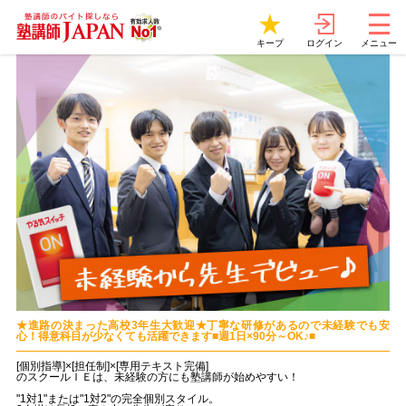
ログイン
キープ
メニュー
★進路の決まった高校3年生大歓迎★丁寧な研修があるので未経験でも安
心！得意科目が少なくても活躍できます■週1日×90分～OK♪■
[個別指導]×[担任制]×[専用テキスト完備]
のスクールＩＥは、未経験の方にも塾講師が始めやすい！
"1対1"または"1対2"の完全個別スタイル。