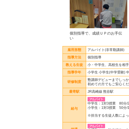
個別指導で、成績ＵＰのお手伝
い
雇用形態
アルバイト(非常勤講師)
指導方法
個別指導
教える生徒
小・中学生、高校生を相手
指導学年
小学生 小学生(中学受験) 
塾講師デビューまでしっか
研修制度
初めての方でもご安心くだ
最寄駅
JR高崎線 熊谷駅
中学生：1対3授業 80分/2
小学生：1対3授業 50分/1
給与
※担当する生徒人数によっ