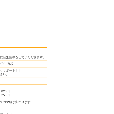
に個別指導をしていただきます。
中学生 高校生
りサポート！！
さい。
,020円
,250円
てコマ給が変わります。