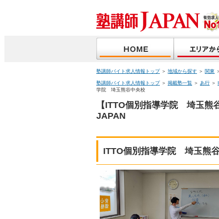
塾講師バイト求人情報トップ
＞
地域から探す
＞
関東
塾講師バイト求人情報トップ
＞
掲載塾一覧
＞
あ行
＞
学院 埼玉熊谷中央校
【ITTO個別指導学院 埼玉
JAPAN
ITTO個別指導学院 埼玉熊