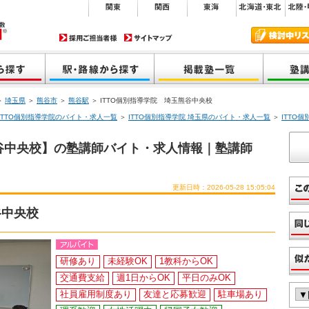
＞
埼玉県
＞
熊谷市
＞
熊谷駅
＞ ITTO個別指導学院 埼玉熊谷中央校
ITTO個別指導学院のバイト・求人一覧
＞
ITTO個別指導学院 埼玉県のバイト・求人一覧
＞
ITTO
熊谷中央校】の塾講師バイト・求人情報｜塾講師
更新日時：2026-05-28 15:05:04
谷中央校
研修あり
未経験OK
1教科からOK
交通費支給
週1日からOK
平日のみOK
社員雇用制度あり
友達と応募歓迎
駐車場あり