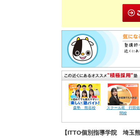
森塾 熊谷校
スクールIE 行田佐
間校
【ITTO個別指導学院 埼