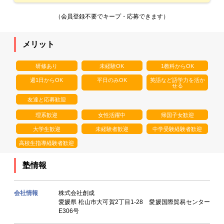
（会員登録不要でキープ・応募できます）
メリット
研修あり
未経験OK
1教科からOK
週1日からOK
平日のみOK
英語など語学力を活か
せる
友達と応募歓迎
理系歓迎
女性活躍中
帰国子女歓迎
大学生歓迎
未経験者歓迎
中学受験経験者歓迎
高校生指導経験者歓迎
塾情報
会社情報
株式会社創成
愛媛県 松山市大可賀2丁目1-28 愛媛国際貿易センター
E306号