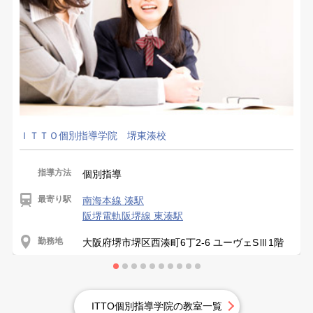
ＩＴＴＯ個別指導学院 堺東湊校
指導方法
個別指導
最寄り駅
南海本線 湊駅
阪堺電軌阪堺線 東湊駅
勤務地
大阪府堺市堺区西湊町6丁2-6 ユーヴェSⅢ1階
ITTO個別指導学院の教室一覧