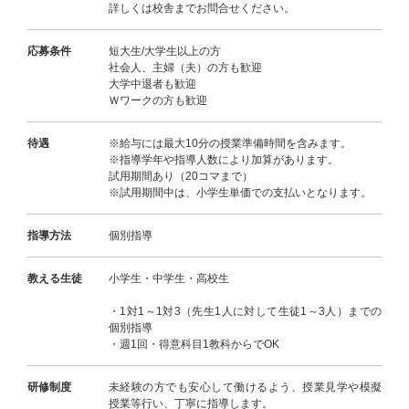
詳しくは校舎までお問合せください。
応募条件
短大生/大学生以上の方
社会人、主婦（夫）の方も歓迎
大学中退者も歓迎
Ｗワークの方も歓迎
待遇
※給与には最大10分の授業準備時間を含みます。
※指導学年や指導人数により加算があります。
試用期間あり（20コマまで）
※試用期間中は、小学生単価での支払いとなります。
指導方法
個別指導
教える生徒
小学生・中学生・高校生
・1対1～1対3（先生1人に対して生徒1～3人）までの
個別指導
・週1回・得意科目1教科からでOK
研修制度
未経験の方でも安心して働けるよう、授業見学や模擬
授業等行い、丁寧に指導します。