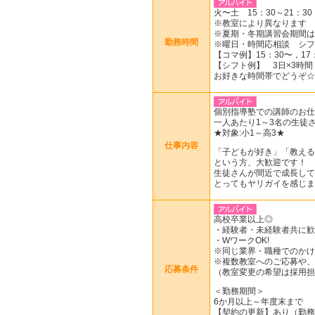
火〜土 15：30～21：30
※教室により異なります
※夏期・冬期講習会期間は
勤務時間
※曜日・時間応相談 シフ
【コマ例】15：30〜，17：
【シフト例】 3日×3時間
お好きな時間帯でどうぞ☆
個別指導塾での講師のお仕
一人あたり1～3名の生徒
★対象:小1～高3★
仕事内容
「子どもが好き」「教える
という方、大歓迎です！
生徒さんが間近で成長して
とってもヤリガイを感じま
高校卒業以上◎
・経験者・未経験者共に歓
・WワークOK!
※同じ業界・職種でのかけ
※複数教室へのご応募や、
応募条件
（教室変更の希望は採用担
＜勤務期間＞
6か月以上～年度末まで
【契約の更新】あり（勤務