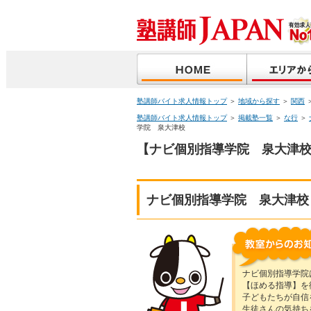
塾講師バイト求人情報トップ
＞
地域から探す
＞
関西
塾講師バイト求人情報トップ
＞
掲載塾一覧
＞
な行
＞
学院 泉大津校
【ナビ個別指導学院 泉大津校
ナビ個別指導学院 泉大津校
ナビ個別指導学院
【ほめる指導】を
子どもたちが自信
生徒さんの気持ち