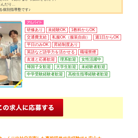
喜んだり…
る個別指導塾です♪
研修あり
未経験OK
1教科からOK
交通費支給
私服OK（服装自由）
週1日からOK
平日のみOK
昇給制度あり
英語など語学力を活かせる
職場禁煙
友達と応募歓迎
理系歓迎
女性活躍中
帰国子女歓迎
大学生歓迎
未経験者歓迎
中学受験経験者歓迎
高校生指導経験者歓迎