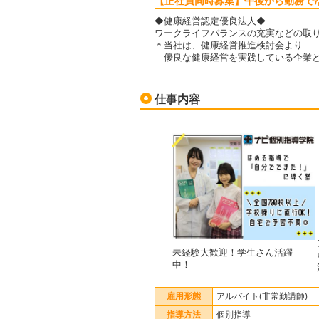
【正社員同時募集】午後から勤務で
◆健康経営認定優良法人◆
ワークライフバランスの充実などの取
＊当社は、健康経営推進検討会より
優良な健康経営を実践している企業と
仕事内容
未経験大歓迎！学生さん活躍
中！
雇用形態
アルバイト(非常勤講師)
指導方法
個別指導