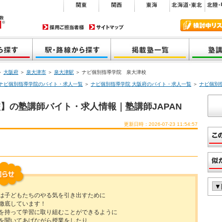
＞
大阪府
＞
泉大津市
＞
泉大津駅
＞ ナビ個別指導学院 泉大津校
ナビ個別指導学院のバイト・求人一覧
＞
ナビ個別指導学院 大阪府のバイト・求人一覧
＞
ナビ個別
】の塾講師バイト・求人情報｜塾講師JAPAN
更新日時：2026-07-23 11:54:57
は子どもたちのやる気を引き出すために
徹底しています！
を持って学習に取り組むことができるように
を聞いてあげながら授業をしたり、