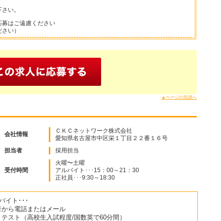
下さい。
応募はご遠慮ください
ださい）
▲ページの先頭へ
ＣＫＣネットワーク株式会社
会社情報
愛知県名古屋市中区栄１丁目２２番１６号
担当者
採用担当
火曜〜土曜
受付時間
アルバイト･･･15：00～21：30
正社員･･･9:30～18:30
バイト･･･
者から電話またはメール
テスト（高校生入試程度/国数英で60分間）