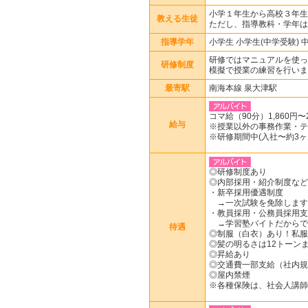
小学１年生から高校３年生
教える生徒
ただし、指導教科・学年は
指導学年
小学生 小学生(中学受験) 
研修ではマニュアルを使っ
研修制度
模擬で授業の練習を行いま
最寄駅
南海本線 泉大津駅
コマ給（90分）1,860円〜2
給与
※授業以外の事務作業・テ
※研修期間中(入社〜約3ヶ月
◎研修制度あり
◎内部採用・紹介制度など
・新卒採用優遇制度
→一次試験を免除します
・教員採用・公務員採用支
→学習塾バイトだからで
待遇
◎制服（白衣）あり！私服
◎髪の明るさは12トーンま
◎昇給あり
◎交通費一部支給（社内規
◎屋内禁煙
※各種保険は、社会人講師