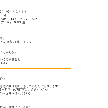
14：00～となります
ト制
00〜，18：30〜，20：00〜
（2コマ）=9時間/週
事。
さんの担当をお願いします。
ことが好き」
いく姿を見ると、
すよ♪
迎！
もち勤務はお断りさせていただいております
3ヶ月以内の再応募はご遠慮ください
当へお知らせください）
成績、態度により判断）