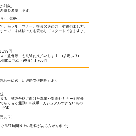
が対象。
希望を考慮します。
中学生 高校生
て、モラル・マナー、授業の進め方、宿題の出し方、
すので、未経験の方も安心してスタートできますよ。
,199円
スト監督等にも別途お支払いします！(規定あり)
間)コマ給（90分）1,766円
就活生に嬉しい進路支援制度もあり
！
援
きる！試験合格に向けた準備や対策セミナーを開催
でらくらく通勤♪ ※派手・カジュアルすぎないもの
でOK
定あり）
で月87時間以上の勤務がある方が対象です