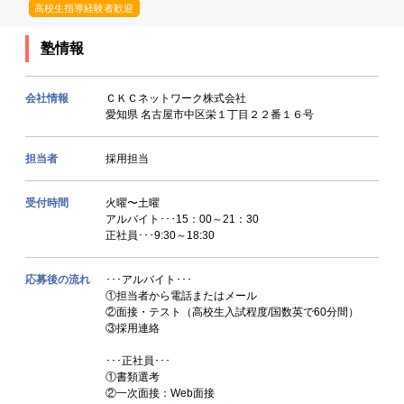
高校生指導経験者歓迎
塾情報
会社情報
ＣＫＣネットワーク株式会社
愛知県 名古屋市中区栄１丁目２２番１６号
担当者
採用担当
受付時間
火曜〜土曜
アルバイト･･･15：00～21：30
正社員･･･9:30～18:30
応募後の流れ
･･･アルバイト･･･
①担当者から電話またはメール
②面接・テスト（高校生入試程度/国数英で60分間）
③採用連絡
･･･正社員･･･
①書類選考
②一次面接：Web面接