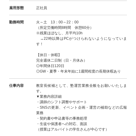
雇用形態
正社員
勤務時間
火～土 13：00～22：00
（所定労働時間8時間 休憩60分）
※残業ほぼなし、月平均10h
→22時以降はPCがつけられないようになっていま
す！
【休日・休暇】
完全週休二日制（日・月休み）
◎年間休日120日
◎GW・夏季・年末年始に1週間程度の長期休暇あり
仕事内容
教室長候補として、塾運営業務全般をお願いいたしま
す。
▼業務内容詳細
・講師のシフト調整やサポート
・SNSの更新、イベント企画・運営の補助などの広報
業務
・契約書や申込書等の事務処理
・生徒や保護者への対応、面談
（授業はアルバイトの学生さんが中心です）