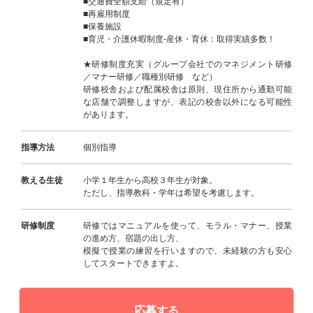
■交通費全額支給（規定有）
■再雇用制度
■保養施設
■育児・介護休暇制度-産休・育休：取得実績多数！
★研修制度充実（グループ会社でのマネジメント研修
／マナー研修／職種別研修 など）
研修校舎および配属校舎は原則、現住所から通勤可能
な店舗で調整しますが、表記の校舎以外になる可能性
があります。
指導方法
個別指導
教える生徒
小学１年生から高校３年生が対象。
ただし、指導教科・学年は希望を考慮します。
研修制度
研修ではマニュアルを使って、モラル・マナー、授業
の進め方、宿題の出し方、
模擬で授業の練習を行いますので、未経験の方も安心
してスタートできますよ。
応募する