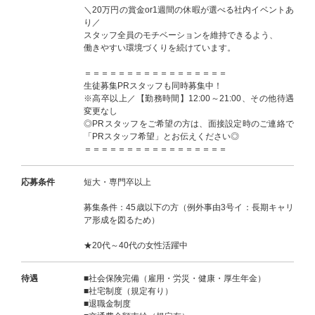
＼20万円の賞金or1週間の休暇が選べる社内イベントあ
り／
スタッフ全員のモチベーションを維持できるよう、
働きやすい環境づくりを続けています。
＝＝＝＝＝＝＝＝＝＝＝＝＝＝＝＝＝
生徒募集PRスタッフも同時募集中！
※高卒以上／【勤務時間】12:00～21:00、その他待遇
変更なし
◎PRスタッフをご希望の方は、面接設定時のご連絡で
「PRスタッフ希望」とお伝えください◎
＝＝＝＝＝＝＝＝＝＝＝＝＝＝＝＝＝
応募条件
短大・専門卒以上
募集条件：45歳以下の方（例外事由3号イ：長期キャリ
ア形成を図るため）
★20代～40代の女性活躍中
待遇
■社会保険完備（雇用・労災・健康・厚生年金）
■社宅制度（規定有り）
■退職金制度