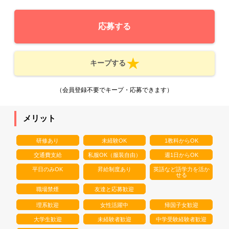
応募する
キープする
（会員登録不要でキープ・応募できます）
メリット
研修あり
未経験OK
1教科からOK
交通費支給
私服OK（服装自由）
週1日からOK
平日のみOK
昇給制度あり
英語など語学力を活か
せる
職場禁煙
友達と応募歓迎
理系歓迎
女性活躍中
帰国子女歓迎
大学生歓迎
未経験者歓迎
中学受験経験者歓迎