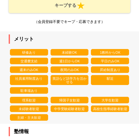
キープする
（会員登録不要でキープ・応募できます）
メリット
研修あり
未経験OK
1教科からOK
交通費支給
週1日からOK
平日のみOK
週末のみOK
夜間のみOK
昇給制度あり
社員雇用制度あり
英語など語学力を活か
駅近
せる
駐車場あり
理系歓迎
帰国子女歓迎
大学生歓迎
未経験者歓迎
中学受験経験者歓迎
高校生指導経験者歓迎
主婦・主夫歓迎
塾情報