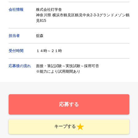
会社情報
株式会社灯学舎
神奈川県 横浜市鶴見区鶴見中央2-3-3グランドメゾン鶴
見815
担当者
舘森
受付時間
１４時～２１時
応募後の流れ
面接・筆記試験～実技試験～採用可否
※能力により試用期間あり
応募する
キープする