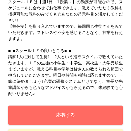
スクールＩＥは【週1日・1授業～】の勤務が可能なので、ス
ケジュールに合わせてお仕事できます。教えていただく教科も
指導可能な教科のみでＯＫ☆あなたの得意科目を活かしてくだ
さい♪
【担任制】を取り入れていますので、毎回同じ生徒さんをみて
いただきます。ストレスや不安を感じることなく、授業を行え
ますよ。
■□■スクールＩＥの良いところ■□■
講師1人に対して生徒1～2人という指導スタイルで教えていた
だきます。ＩＥの生徒は小学生・中学生・高校生・大学受験生
までいますが、教える科目や学年は皆さんの教えられる範囲で
担当していただきます。曜日や時間も相談に応じますので、一
緒に決めましょう♪充実の研修システムだけでなく、室長や先
輩講師からも色々なアドバイスがもらえるので、未経験でも心
配いりません♪
応募する