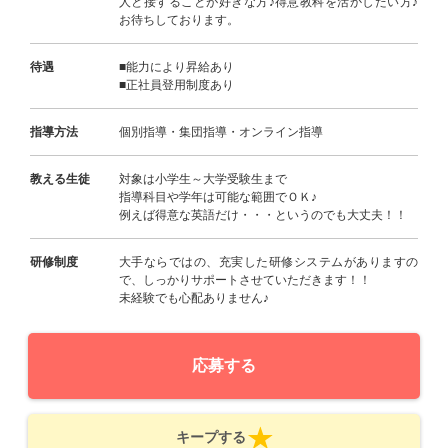
人と接することが好きな方♪得意教科を活かしたい方♪
お待ちしております。
待遇
■能力により昇給あり
■正社員登用制度あり
指導方法
個別指導・集団指導・オンライン指導
教える生徒
対象は小学生～大学受験生まで
指導科目や学年は可能な範囲でＯＫ♪
例えば得意な英語だけ・・・というのでも大丈夫！！
研修制度
大手ならではの、充実した研修システムがありますの
で、しっかりサポートさせていただきます！！
未経験でも心配ありません♪
応募する
キープする