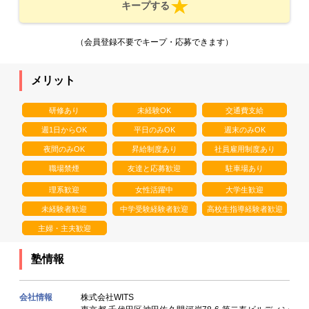
キープする
（会員登録不要でキープ・応募できます）
メリット
研修あり
未経験OK
交通費支給
週1日からOK
平日のみOK
週末のみOK
夜間のみOK
昇給制度あり
社員雇用制度あり
職場禁煙
友達と応募歓迎
駐車場あり
理系歓迎
女性活躍中
大学生歓迎
未経験者歓迎
中学受験経験者歓迎
高校生指導経験者歓迎
主婦・主夫歓迎
塾情報
会社情報
株式会社WITS