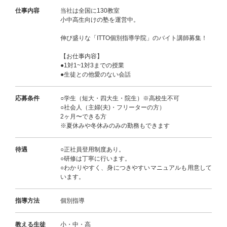
仕事内容
当社は全国に130教室
小中高生向けの塾を運営中。
伸び盛りな「ITTO個別指導学院」のバイト講師募集！
【お仕事内容】
●1対1~1対3までの授業
●生徒との他愛のない会話
応募条件
○学生（短大・四大生・院生）※高校生不可
○社会人（主婦(夫)・フリーターの方）
2ヶ月〜できる方
※夏休みや冬休みのみの勤務もできます
待遇
○正社員登用制度あり。
○研修は丁寧に行います。
○わかりやすく、身につきやすいマニュアルも用意して
います。
指導方法
個別指導
教える生徒
小・中・高