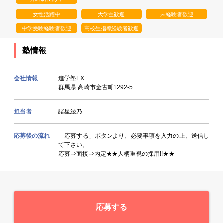
女性活躍中
大学生歓迎
未経験者歓迎
中学受験経験者歓迎
高校生指導経験者歓迎
塾情報
会社情報
進学塾EX
群馬県 高崎市金古町1292-5
担当者
諸星綾乃
応募後の流れ
「応募する」ボタンより、必要事項を入力の上、送信し
て下さい。
応募⇒面接⇒内定★★人柄重視の採用!!★★
応募する