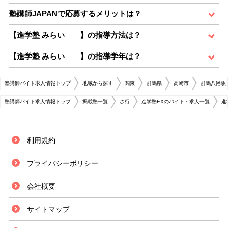
塾講師JAPANで応募するメリットは？
【進学塾 みらい 】の指導方法は？
【進学塾 みらい 】の指導学年は？
塾講師バイト求人情報トップ
地域から探す
関東
群馬県
高崎市
群馬八幡駅
塾講師バイト求人情報トップ
掲載塾一覧
さ行
進学塾EXのバイト・求人一覧
進
利用規約
プライバシーポリシー
会社概要
サイトマップ