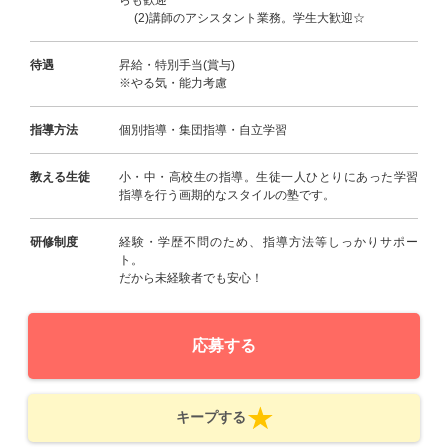
らも歓迎
(2)講師のアシスタント業務。学生大歓迎☆
待遇
昇給・特別手当(賞与)
※やる気・能力考慮
指導方法
個別指導・集団指導・自立学習
教える生徒
小・中・高校生の指導。生徒一人ひとりにあった学習
指導を行う画期的なスタイルの塾です。
研修制度
経験・学歴不問のため、指導方法等しっかりサポー
ト。
だから未経験者でも安心！
応募する
キープする