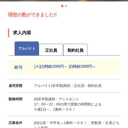
理想の塾ができました!!
求人内容
アルバイト
正社員
契約社員
[Ａ](1)時給1500円～ (2)時給1000円～
給与
雇用形態
アルバイト(非常勤講師)・正社員・契約社員
勤務時間
[A]非常勤講師・アシスタント
17：00～22：00の間で授業の時間割による
※週1日～、1教科～ＯＫ！
応募条件
[A](1)高・中学生→1教科～ＯＫ！、理数系・文系どち