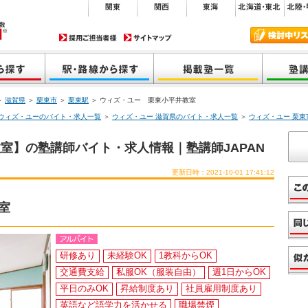
＞
滋賀県
＞
栗東市
＞
栗東駅
＞ ウィズ・ユー 栗東小平井教室
ウィズ・ユーのバイト・求人一覧
＞
ウィズ・ユー 滋賀県のバイト・求人一覧
＞
ウィズ・ユー 栗
室】の塾講師バイト・求人情報｜塾講師JAPAN
更新日時：2021-10-01 17:41:12
室
研修あり
未経験OK
1教科からOK
交通費支給
私服OK（服装自由）
週1日からOK
平日のみOK
昇給制度あり
社員雇用制度あり
英語など語学力を活かせる
職場禁煙