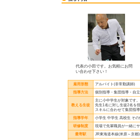
代表の小田です。お気軽にお問
い合わせ下さい！
雇用形態
アルバイト(非常勤講師)
指導方法
個別指導・集団指導・自立
主に小中学生が対象です。
教える生徒
先生1名に対し生徒2名を
スキルに合わせて集団指導
指導学年
小学生 中学生 高校生 その
研修制度
現場で先輩職員が一緒にサ
最寄駅
JR東海道本線(米原～京都)