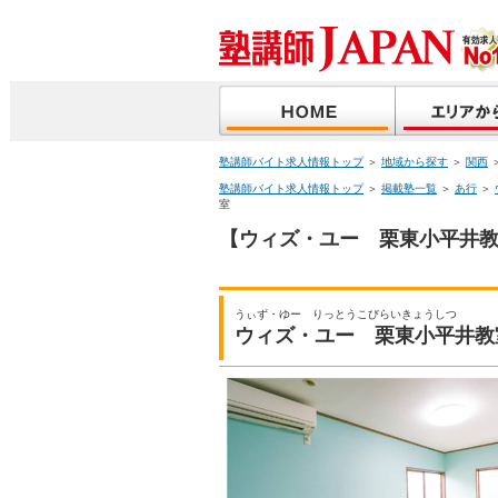
塾講師バイト求人情報トップ
＞
地域から探す
＞
関西
塾講師バイト求人情報トップ
＞
掲載塾一覧
＞
あ行
＞
室
【ウィズ・ユー 栗東小平井教
うぃず・ゆー りっとうこびらいきょうしつ
ウィズ・ユー 栗東小平井教