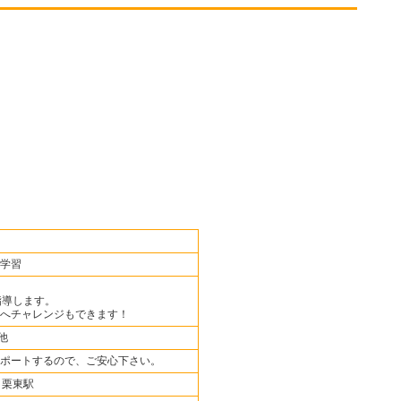
学習
指導します。
へチャレンジもできます！
他
ポートするので、ご安心下さい。
 栗東駅