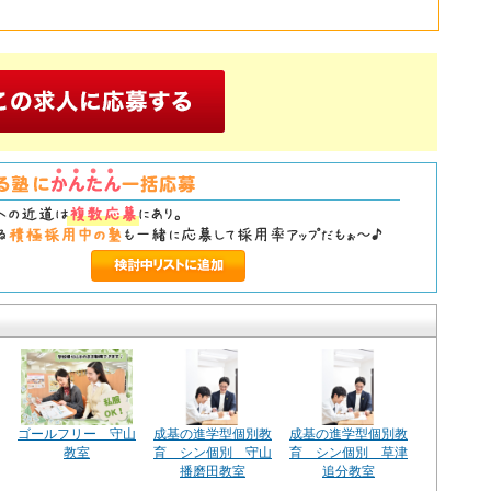
。
ゴールフリー 守山
成基の進学型個別教
成基の進学型個別教
教室
育 シン個別 守山
育 シン個別 草津
播磨田教室
追分教室