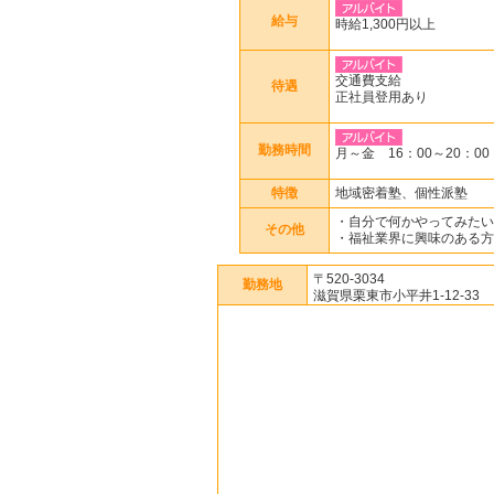
給与
時給1,300円以上
交通費支給
待遇
正社員登用あり
勤務時間
月～金 16：00～20：00
特徴
地域密着塾、個性派塾
・自分で何かやってみたい
その他
・福祉業界に興味のある方
〒520-3034
勤務地
滋賀県栗東市小平井1-12-33