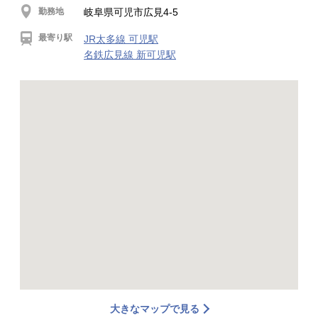
勤務地
岐阜県可児市広見4-5
最寄り駅
JR太多線 可児駅
名鉄広見線 新可児駅
大きなマップで見る