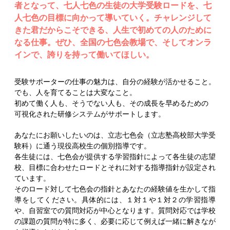
者となって、七人七色の生徒の大学受験ロードを、七
人七色の目標に向かって導いていく。チャレンジして
きた君だからこそできる、人生で初めての人のために
なる仕事。ぜひ、全国の七色会教場で、そしてオンラ
インで、誇りを持って働いてほしい。
受験サポーターの仕事の魅力は、自分の経験が活かせること。
でも、人を育てることは大変なこと。
初めて働く人も、そうでない人も、その成長を早めるための
可視化された研修システムがサポートします。
あなたにお願いしたいのは、立志七色会（立志塾高校部大学受
験科）に通う現役高校生の個別指導です。
各生徒には、七色会が提供する学習指針によって各生徒の志望
校、目標に合わせたロードとそれに対する指導指針が設定され
ています。
そのロード対して七色会の指針とあなたの経験値を生かして指
導をしてください。具体的には、１対１や１対２の学習指導
や、自習室での質問対応が中心となります。質問対応では学校
の課題の質問が特に多く、必要に応じて例えば一緒に解きなが