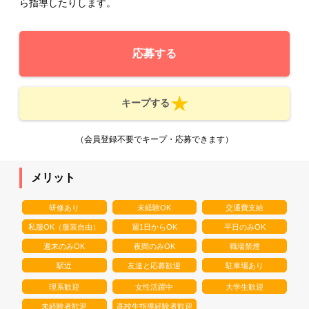
ら指導したりします。
応募する
キープする
（会員登録不要でキープ・応募できます）
メリット
研修あり
未経験OK
交通費支給
私服OK（服装自由）
週1日からOK
平日のみOK
週末のみOK
夜間のみOK
職場禁煙
駅近
友達と応募歓迎
駐車場あり
理系歓迎
女性活躍中
大学生歓迎
未経験者歓迎
高校生指導経験者歓迎