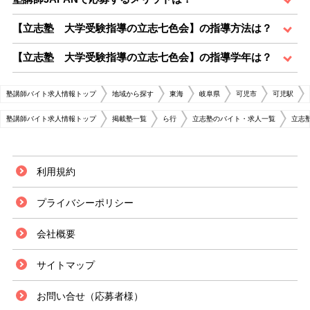
【立志塾 大学受験指導の立志七色会】の指導方法は？
【立志塾 大学受験指導の立志七色会】の指導学年は？
塾講師バイト求人情報トップ
地域から探す
東海
岐阜県
可児市
可児駅
塾講師バイト求人情報トップ
掲載塾一覧
ら行
立志塾のバイト・求人一覧
立志
利用規約
プライバシーポリシー
会社概要
サイトマップ
お問い合せ（応募者様）