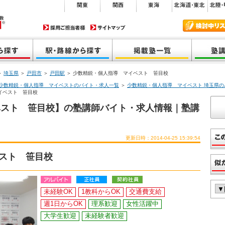
＞
埼玉県
＞
戸田市
＞
戸田駅
＞ 少数精鋭・個人指導 マイベスト 笹目校
少数精鋭・個人指導 マイベストのバイト・求人一覧
＞
少数精鋭・個人指導 マイベスト 埼玉県の
イベスト 笹目校
ベスト 笹目校】の塾講師バイト・求人情報｜塾講
更新日時：2014-04-25 15:39:54
スト 笹目校
未経験OK
1教科からOK
交通費支給
週1日からOK
理系歓迎
女性活躍中
大学生歓迎
未経験者歓迎