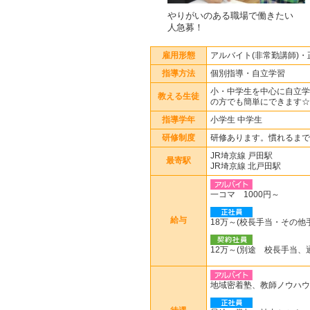
やりがいのある職場で働きたい
人急募！
雇用形態
アルバイト(非常勤講師)
指導方法
個別指導・自立学習
小・中学生を中心に自立学
教える生徒
の方でも簡単にできます☆
指導学年
小学生 中学生
研修制度
研修あります。慣れるまで
JR埼京線 戸田駅
最寄駅
JR埼京線 北戸田駅
一コマ 1000円～
給与
18万～(校長手当・その他
12万～(別途 校長手当、
地域密着塾、教師ノウハウ