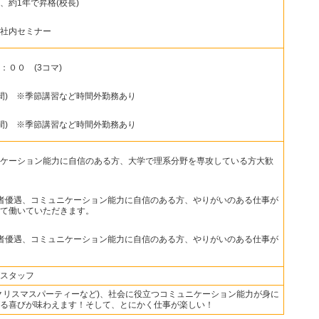
、約1年で昇格(校長)
社内セミナー
９：００～２２：００ (3コマ)
8時間) ※季節講習など時間外勤務あり
8時間) ※季節講習など時間外勤務あり
ケーション能力に自信のある方、大学で理系分野を専攻している方大歓
志望の方大歓迎
者優遇、コミュニケーション能力に自信のある方、やりがいのある仕事が
て働いていただきます。
者優遇、コミュニケーション能力に自信のある方、やりがいのある仕事が
スタッフ
クリスマスパーティーなど)、社会に役立つコミュニケーション能力が身に
る喜びが味わえます！そして、とにかく仕事が楽しい！