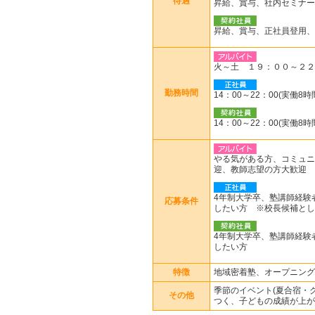
待遇
昇給、賞与、社内セミナー
昇給、賞与、正社員登用、
火～土 １
勤務時間
14：00～22：00(実働
14：00～22：00(実働
やる気がある方、コミュニ
迎、教師
4年制大学卒、塾講師経験
応募条件
したい方 ※校長候補とし
4年制大学卒、塾講師経験
したい方
特徴
地域密着塾、オープニング
季節のイベント(夏合宿・
その他
つく、子どもの成績が上が