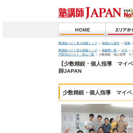
塾講師バイト求人情報トップ
＞
地域から探す
＞
関東
塾講師バイト求人情報トップ
＞
掲載塾一覧
＞
さ行
＞
戸田市のバイト・求人一覧
＞ 少数精鋭・個人指導 マ
【少数精鋭・個人指導 マイ
師JAPAN
少数精鋭・個人指導 マイベ