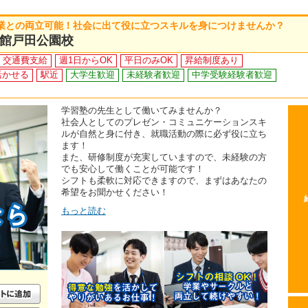
業との両立可能！社会に出て役に立つスキルを身につけませんか？
館戸田公園校
交通費支給
週1日からOK
平日のみOK
昇給制度あり
活かせる
駅近
大学生歓迎
未経験者歓迎
中学受験経験者歓迎
学習塾の先生として働いてみませんか？
社会人としてのプレゼン・コミュニケーションスキ
ルが自然と身に付き、就職活動の際に必ず役に立ち
ます！
また、研修制度が充実していますので、未経験の方
でも安心して働くことが可能です！
シフトも柔軟に対応できますので、まずはあなたの
希望をお聞かせください！
もっと読む