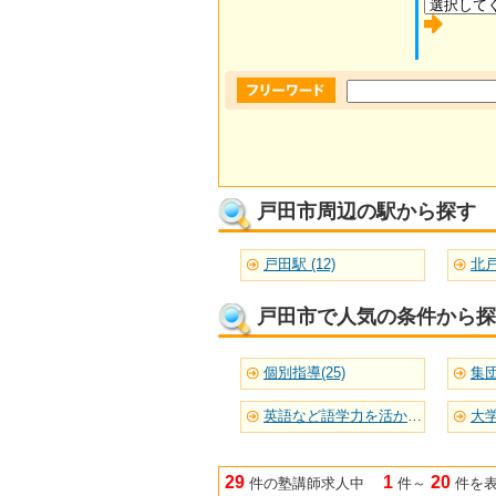
戸田市周辺の駅から探す
戸田駅 (12)
北戸
戸田市で人気の条件から探
個別指導(25)
集団
英語など語学力を活かせる(17)
大学
29
1
20
件の塾講師求人中
件～
件を