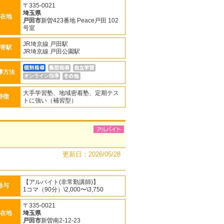
〒335-0021
埼玉県
在地
戸田市
新曽423番地 Peace戸田 102
号室
JR埼京線 戸田駅
寄駅
JR埼京線 戸田公園駅
導方法
オンライン指導
大手学習塾、地域密着塾、定期テス
特徴
トに強い（補習型）
更新日：2026/05/28
【アルバイト(非常勤講師)】
給与
1コマ（90分）\2,000〜\3,750
〒335-0021
在地
埼玉県
戸田市
新曽南2-12-23