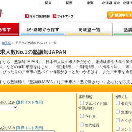
＞
埼玉県
＞ 戸田市の塾講師アルバイト一覧
人数No.1の塾講師JAPAN
すなら『塾講師JAPAN』。日本最大級の求人数だから、未経験者や大学生歓
員」などの雇用形態をはじめ、「個別指導」「集団指導」の指導方法、「週１
にぴったりの戸田市の塾バイト情報がきっと見つかるはず。また戸田市を通
トなら塾講師！『塾講師JAPAN』は戸田市の「塾で働きたい」あなたを応援
雇用形態
指導方法
ら絞り込み
[選択リスト表示]
アルバイト(非
個別指
常勤講師)
集団指
正社員
自立学
契約社員
ら絞り込み
[選択リスト表示]
オンラ