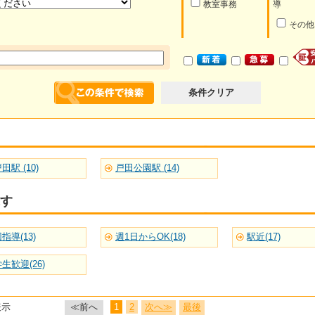
教室事務
導
その他
条件クリア
田駅 (10)
戸田公園駅 (14)
す
指導(13)
週1日からOK(18)
駅近(17)
生歓迎(26)
表示
≪前へ
1
2
次へ≫
最後