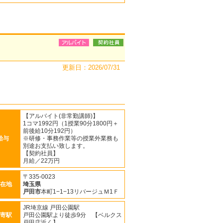
更新日：2026/07/31
【アルバイト(非常勤講師)】
1コマ1992円（1授業90分1800円＋
前後給10分192円）
給与
※研修・事務作業等の授業外業務も
別途お支払い致します。
【契約社員】
月給／22万円
〒335-0023
在地
埼玉県
戸田市
本町1−1−13リバージュＭ1Ｆ
JR埼京線 戸田公園駅
寄駅
戸田公園駅より徒歩9分 【ベルクス
戸田店近く】