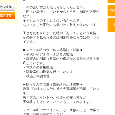
「今の言い方だと伝わらなかったかな？」
指
「困った表情をしているからもう少し補足が必要か
な？」
子どもたちのすぐ近くにいるからこそ、
ちょっとした変化にも気づけて教えやすいのです。
子どもたちがわかった時の「あっ！」という表情。
その瞬間を見られるのは個別指導ならではのヤリガ
イです。
■ スクールIEのウイルス感染防止対策 ■
・手洗いやアルコール消毒の徹底
・教室内の消毒（教室内や備品など毎日の消毒を徹
底しています）
・マスクの着用徹底
・随時室内の換気を行っています
・検温と体調管理
■ 様々な大学に通う先輩講師が活躍中 ■
教室では様々な大学に通う先輩講師が活躍していま
す。
教え方のポイントや、生徒への接し方など
実体験をもとにアドバイスもしてくれますよ。
スクールIEでのバイトのこと、研修のこと、大学生
の方は就職活動のことなど…