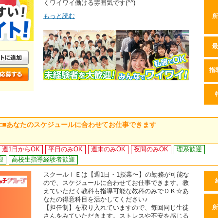
くワイワイ働ける雰囲気です(^^)
もっと読む
所
最
指
能 □■あなたのスケジュールに合わせてお仕事できます
週1日からOK
平日のみOK
週末のみOK
夜間のみOK
理系歓迎
迎
高校生指導経験者歓迎
スクールＩＥは【週1日・1授業〜】の勤務が可能な
ので、スケジュールに合わせてお仕事できます。教
えていただく教科も指導可能な教科のみでＯＫ☆あ
なたの得意科目を活かしてください♪
【担任制】を取り入れていますので、毎回同じ生徒
所
さんをみていただきます。ストレスや不安を感じる