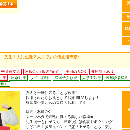
所
最
指
「先生１人に生徒２人まで」の個別指導塾♪
交通費支給
私服OK（服装自由）
平日のみOK
昇給制度あり
歓迎
理系歓迎
女性活躍中
帰国子女歓迎
大学生歓迎
未経験者歓迎
者歓迎
友人と一緒に来ることも歓迎！
採用されたらお礼として1万円進呈します！
※募集企業からの直接のお渡しです
駅近・私服OK！
スーツ不要で気軽に働ける楽しい職場★
先生同士も仲が良く、授業後には食事やボウリング
などの自由参加イベントで盛り上がることも！楽し