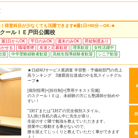
覧
得意科目が少なくても活躍できます■週1日×90分～OK♪■
クールＩＥ戸田公園校
週1日からOK
平日のみOK
週末のみOK
昇給制度あり
活かせる
職場禁煙
友達と応募歓迎
理系歓迎
女性活躍中
歓迎
中学受験経験者歓迎
高校生指導経験者歓迎
シニア歓迎
★日経MJサービス業調査 学習塾・予備校部門の売上
高ランキング 3連覇首位達成のやる気スイッチグル
ープ★
[個別指導]×[担任制]×[専用テキスト完備]
のスクールＩＥは、未経験の方にも塾講師が始めや
すい！
"1対1"または"1対2"の完全個別スタイル。
所
3人掛け長机の真ん中に先生が座り、
生徒のすぐ隣で勉強を教えていただきます。
授業中に移動する事がないので、
腰を据えてじっくりと教えていただく事ができます
最
よ！