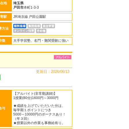
在地
埼玉県
戸田市
本町1-3-3
寄駅
JR埼京線 戸田公園駅
導方法
オンライン指導
特徴
大手学習塾、名門・難関受験に強い
更新日：2026/06/13
【アルバイト(非常勤講師)】
1授業(80分)1600円～3000円
★成績を上げていただいた分は、
給与
毎学期１ポイントにつき
5000～10000円のボーナスあり！
（年３回）
★授業以外の作業も事務給有り。