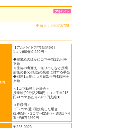
更新日：2026/07/28
【アルバイト(非常勤講師)】
1コマ(90分)2,250円～
◆授業給のほかにコマ手当215円を
支給
※生徒の出迎え・送り出しなど授業
前後の各5分相当の業務に対する手当
◆別途1出勤につき日次手当425円を
支給
給与
＜1コマ勤務した場合＞
授業給(90分)2,250円＋コマ手当215
円=1コマあたり2,465円支給★
＜月収例＞
1日2コマ/週3回授業した場合
(2,465円 × 2コマ+425円) × 週3回 × 4
週=約6万4260円
〒335-0023