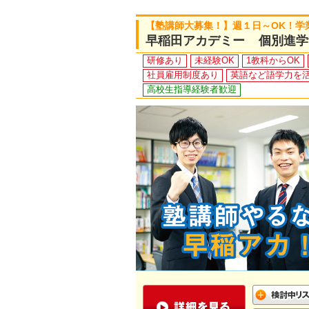
【塾講師大募集！】週１日～OK！学
早稲田アカデミー 個別進学
研修あり
未経験OK
1教科からOK
社員雇用制度あり
英語など語学力を
高校生指導経験者歓迎