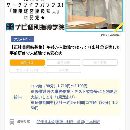
更新日：2026/08/07
アルバイト
【正社員同時募集】午後から勤務でゆっくり出社◎充実した
事前研修で未経験でも安心★
個別指導
集団指導
自立学習
オンライン指導
その他
コマ給（90分）1,710円〜2,199円
※授業以外の事務作業・テスト監督等にも別途お
給与
支払いします！(規定あり)
※研修期間中(入社〜約3ヶ月間)コマ給（90分）1,5
50円
JR東北本線(黒磯～利府・盛岡) 二本松駅
最寄り駅