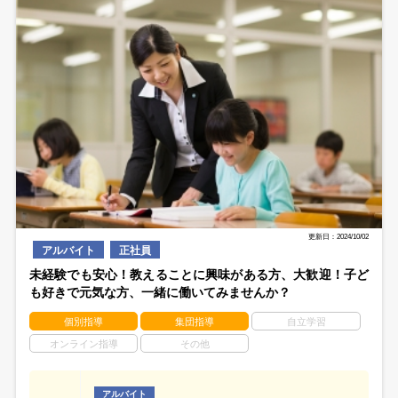
更新日：2024/10/02
アルバイト
正社員
未経験でも安心！教えることに興味がある方、大歓迎！子ど
も好きで元気な方、一緒に働いてみませんか？
個別指導
集団指導
自立学習
オンライン指導
その他
アルバイト