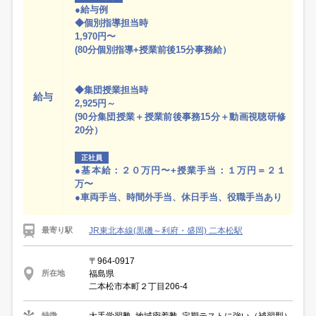
●給与例
◆個別指導担当時
1,970円〜
(80分個別指導+授業前後15分事務給）
◆集団授業担当時
給与
2,925円～
(90分集団授業＋授業前後事務15分＋動画視聴研修
20分）
正社員
●基本給：２０万円〜+授業手当：１万円＝２１
万〜
●車両手当、時間外手当、休日手当、役職手当あり
JR東北本線(黒磯～利府・盛岡) 二本松駅
最寄り駅
〒964-0917
福島県
所在地
二本松市本町２丁目206-4
大手学習塾, 地域密着塾, 定期テストに強い（補習型）
特徴