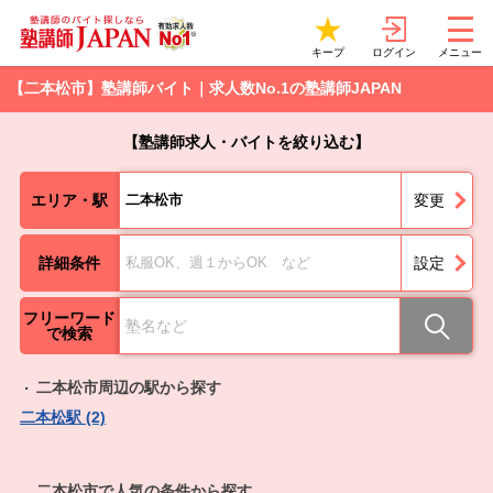
ログイン
キープ
メニュー
【二本松市】塾講師バイト｜求人数No.1の塾講師JAPAN
【塾講師求人・バイトを絞り込む】
エリア・駅
二本松市
変更
詳細条件
私服OK、週１からOK など
設定
フリーワード
で検索
二本松市周辺の駅から探す
二本松駅 (2)
二本松市で人気の条件から探す