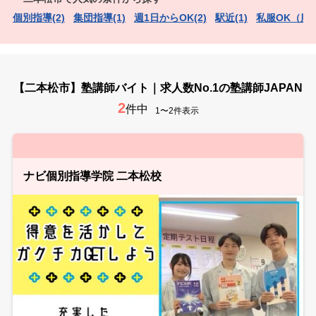
個別指導(2)
集団指導(1)
週1日からOK(2)
駅近(1)
私服OK（服装
【二本松市】塾講師バイト｜求人数No.1の塾講師JAPAN
2
件中
1〜2件表示
ナビ個別指導学院 二本松校