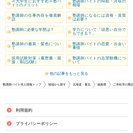
≪大学生におすすめ≫塾バ
塾講師バイトの時給・月収の
イトのメリット
相場
塾講師の仕事内容を徹底解
塾講師になるには資格・資質
説
は必要？
塾講師に必要な学歴は？
学力について「頭悪い自分で
もできる？」
塾講師の服装・髪色につい
塾講師バイトの恋愛・出会い
て
事情
採用試験対策（履歴書・面
塾講師バイトの志望動機につ
接・筆記試験）
いて
他の記事をもっと見る
塾講師バイト求人情報トップ
地域から探す
北海道・東北
福島県
二本松市の塾
利用規約
プライバシーポリシー