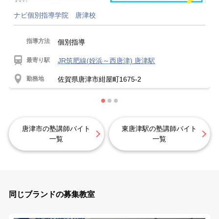
ナビ個別指導学院 唐津校
指導方法
個別指導
最寄り駅
JR筑肥線(姪浜～西唐津) 唐津駅
勤務地
佐賀県唐津市紺屋町1675-2
唐津市の塾講師バイト
東唐津駅の塾講師バイト
一覧
一覧
同じブランドの募集教室