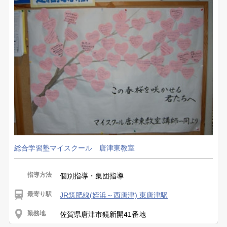
総合学習塾マイスクール 唐津東教室
指導方法
個別指導・集団指導
最寄り駅
JR筑肥線(姪浜～西唐津) 東唐津駅
勤務地
佐賀県唐津市鏡新開41番地