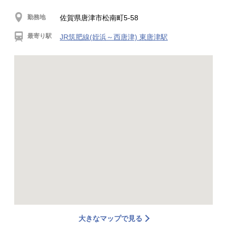
勤務地
佐賀県唐津市松南町5-58
最寄り駅
JR筑肥線(姪浜～西唐津) 東唐津駅
大きなマップで見る