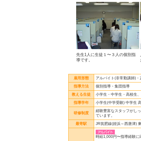
先生1人に生徒１〜３人の個別指
導です。
雇用形態
アルバイト(非常勤講師)
指導方法
個別指導・集団指導
教える生徒
小学生・中学生・高校生、
指導学年
小学生(中学受験) 中学生 
経験豊富なスタッフがしっ
研修制度
ています。
最寄駅
JR筑肥線(姪浜～西唐津) 
時給1,000円〜指導経験