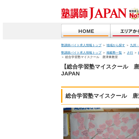
塾講師バイト求人情報トップ
＞
地域から探す
＞
九州
塾講師バイト求人情報トップ
＞
掲載塾一覧
＞
さ行
＞
＞ 総合学習塾マイスクール 唐津東教室
【総合学習塾マイスクール 
JAPAN
総合学習塾マイスクール 唐