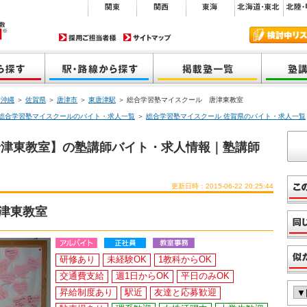
・沖縄
＞
佐賀県
＞
唐津市
＞
東唐津駅
＞ 総合学習塾マイスクール 唐津東教室
総合学習塾マイスクールのバイト・求人一覧
＞
総合学習塾マイスクール 佐賀県のバイト・求人一覧
唐津東教室】の塾講師バイト・求人情報｜塾講師
更新日時：2015-06-22 20:25:44
津東教室
研修あり
未経験OK
1教科からOK
交通費支給
週1日からOK
平日のみOK
昇給制度あり
駅近
友達と応募歓迎