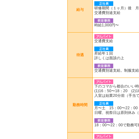
研修期間（１ヶ月）後 
給与
交通費別途支給
時給1,000円〜
交通費支給
昇給年１回
待遇
詳しくは面談の上
交通費別途支給。制服支給
下のコマから都合のいい時
(1)16：50〜18：20 (2)
入室は始業20分前（手当
勤務時間
月〜土 15：00〜22：00
日曜、祝祭日は原則休み（
18：00〜22：00で勤