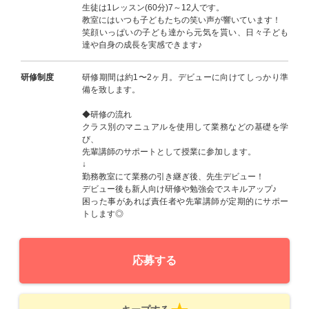
生徒は1レッスン(60分)7～12人です。
教室にはいつも子どもたちの笑い声が響いています！
笑顔いっぱいの子ども達から元気を貰い、日々子ども
達や自身の成長を実感できます♪
研修制度
研修期間は約1〜2ヶ月。デビューに向けてしっかり準
備を致します。
◆研修の流れ
クラス別のマニュアルを使用して業務などの基礎を学
び、
先輩講師のサポートとして授業に参加します。
↓
勤務教室にて業務の引き継ぎ後、先生デビュー！
デビュー後も新人向け研修や勉強会でスキルアップ♪
困った事があれば責任者や先輩講師が定期的にサポー
トします◎
応募する