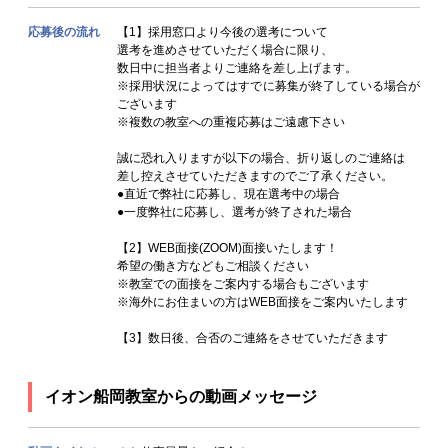
応募後の流れ
【1】採用窓口より今後の選考について
選考を進めさせていただく場合に限り、
数日中に担当者よりご連絡を差し上げます。
※採用状況によってはすでに募集が終了している場合が
ございます
※複数の教室への重複応募はご遠慮下さい
誠に恐れ入りますが以下の場合、折り返しのご連絡は
差し控えさせていただきますのでご了承ください。
●直近で弊社に応募し、現在選考中の場合
●一度弊社に応募し、選考が終了された場合
【2】WEB面接(ZOOM)面接いたします！
希望の働き方などもご相談ください
※教室での面接をご案内する場合もございます
※海外にお住まいの方はWEB面接をご案内いたします
【3】数日後、合否のご連絡をさせていただきます
イオン船岡教室からの動画メッセージ