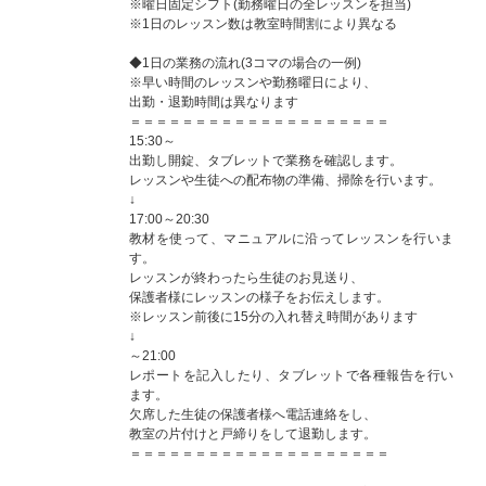
※曜日固定シフト(勤務曜日の全レッスンを担当)
※1日のレッスン数は教室時間割により異なる
◆1日の業務の流れ(3コマの場合の一例)
※早い時間のレッスンや勤務曜日により、
出勤・退勤時間は異なります
＝＝＝＝＝＝＝＝＝＝＝＝＝＝＝＝＝＝＝＝
15:30～
出勤し開錠、タブレットで業務を確認します。
レッスンや生徒への配布物の準備、掃除を行います。
↓
17:00～20:30
教材を使って、マニュアルに沿ってレッスンを行いま
す。
レッスンが終わったら生徒のお見送り、
保護者様にレッスンの様子をお伝えします。
※レッスン前後に15分の入れ替え時間があります
↓
～21:00
レポートを記入したり、タブレットで各種報告を行い
ます。
欠席した生徒の保護者様へ電話連絡をし、
教室の片付けと戸締りをして退勤します。
＝＝＝＝＝＝＝＝＝＝＝＝＝＝＝＝＝＝＝＝