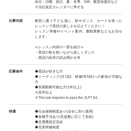
休日：日曜、祝日、夏・冬季、GW、教室休講日など
※当社規定カレンダーに準ずる
仕事内容
教室に通う子ども達に、歌やダンス、カードを使った
レッスンで英語の楽しさを伝えてください！
レッスン準備やイベント案内、書類業務などもお任せ
します。
≪レッスン内容の一部を紹介≫
・英語の歌を歌いながら楽しくダンス
・英語の絵本の読み聞かせ等
応募条件
◆英語が好きな方
◆ミーティング(月1回)、研修(年5回)への参加が可能な
方
◆長期勤務可能な方(1年以上)
※高卒以上
※This job requires to pass the JLPT N1.
待遇
◆社会保険制度あり(法令に則り適用)
◆各種手当あり(生徒数に応じて支給)
◆交通費規定支給
◆充実研修制度