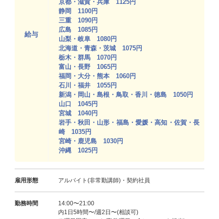
京都・滋賀・兵庫 1125円
静岡 1100円
三重 1090円
広島 1085円
給与
山梨・岐阜 1080円
北海道・青森・茨城 1075円
栃木・群馬 1070円
富山・長野 1065円
福岡・大分・熊本 1060円
石川・福井 1055円
新潟・岡山・島根・鳥取・香川・徳島 1050円
山口 1045円
宮城 1040円
岩手・秋田・山形・福島・愛媛・高知・佐賀・長
崎 1035円
宮崎・鹿児島 1030円
沖縄 1025円
雇用形態
アルバイト(非常勤講師)・契約社員
勤務時間
14:00〜21:00
内1日5時間〜/週2日〜(相談可)