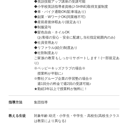
◆英語技能アップ講座の受講可能
◆小学校英語指導者資格(J-SHINE)取得支援制度
◆車・バイク通勤OK(駐車場あり)
◆副業・WワークOK(同業種不可)
◆産前産後休暇あり(規定あり)
◆制服貸与
◆髪色自由・ネイルOK
(お客様の安心・安全に配慮し当社指定範囲内のみ)
◆社員登用あり
◆リファラル(紹介)制度あり
◆社割制度あり
ご家族の教育もしっかりサポートします！(一部規定あ
り)
※ペッピーキッズクラブの場合※
授業料が半額に♪
※弊社グループ企業の学習塾の場合※
週1回分の料金で週2回の受講可能♪
★勤続3年以上で授業料が無料に！
指導方法
集団指導
教える生徒
対象年齢:幼児・小学生・中学生・高校生(高校生クラス
は教室により異なる)