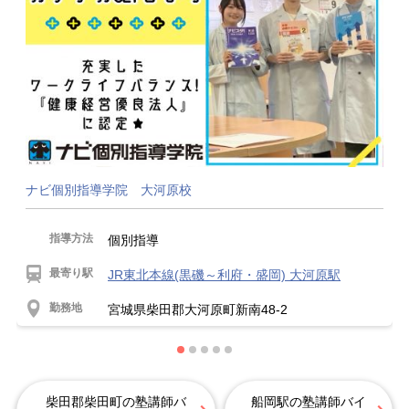
ナビ個別指導学院 大河原校
指導方法
個別指導
最寄り駅
JR東北本線(黒磯～利府・盛岡) 大河原駅
勤務地
宮城県柴田郡大河原町新南48-2
柴田郡柴田町の塾講師バ
船岡駅の塾講師バイ