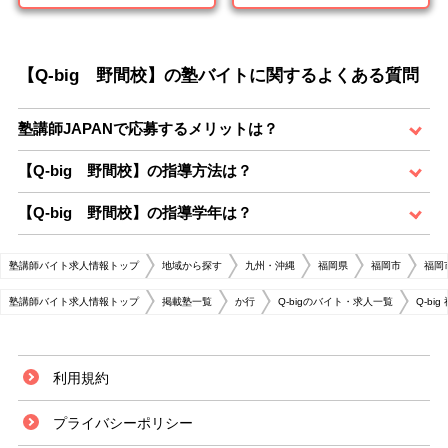
【Q-big 野間校】の塾バイトに関するよくある質問
塾講師JAPANで応募するメリットは？
【Q-big 野間校】の指導方法は？
【Q-big 野間校】の指導学年は？
塾講師バイト求人情報トップ
地域から探す
九州・沖縄
福岡県
福岡市
福岡
塾講師バイト求人情報トップ
掲載塾一覧
か行
Q-bigのバイト・求人一覧
Q-b
利用規約
プライバシーポリシー