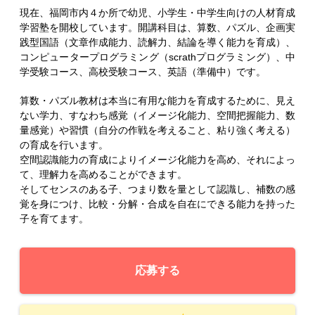
現在、福岡市内４か所で幼児、小学生・中学生向けの人材育成
学習塾を開校しています。開講科目は、算数、パズル、企画実
践型国語（文章作成能力、読解力、結論を導く能力を育成）、
コンピュータープログラミング（scrathプログラミング）、中
学受験コース、高校受験コース、英語（準備中）です。
算数・パズル教材は本当に有用な能力を育成するために、見え
ない学力、すなわち感覚（イメージ化能力、空間把握能力、数
量感覚）や習慣（自分の作戦を考えること、粘り強く考える）
の育成を行います。
空間認識能力の育成によりイメージ化能力を高め、それによっ
て、理解力を高めることができます。
そしてセンスのある子、つまり数を量として認識し、補数の感
覚を身につけ、比較・分解・合成を自在にできる能力を持った
子を育てます。
応募する