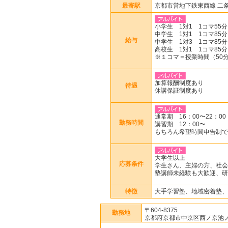
最寄駅
京都市営地下鉄東西線 二
小学生 1対1 1コマ55分 
中学生 1対1 1コマ85分 
給与
中学生 1対3 1コマ85分 
高校生 1対1 1コマ85分 
※１コマ＝授業時間（50分o
加算報酬制度あり
待遇
休講保証制度あり
通常期 16：00〜22：00
勤務時間
講習期 12：00〜
もちろん希望時間申告制で
大学生以上
応募条件
学生さん、主婦の方、社会
塾講師未経験も大歓迎、研
特徴
大手学習塾、地域密着塾、
〒604-8375
勤務地
京都府京都市中京区西ノ京池ノ内