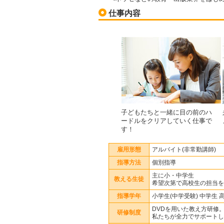
仕事内容
子どもたちと一緒に目の前のハ
ードルをクリアしていく仕事で
す！
雇用形態
アルバイト(非常勤講師)
指導方法
個別指導
主に小・中学生
教える生徒
希望次第で高校生の担当を
指導学年
小学生(中学受験) 中学生 
DVDを用いた教え方研修
研修制度
私たちが全力でサポートし