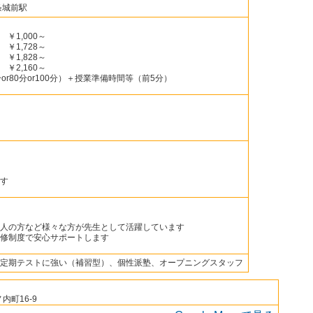
条城前駅
￥1,000～
￥1,728～
￥1,828～
￥2,160～
r80分or100分）＋授業準備時間等（前5分）
す
人の方など様々な方が先生として活躍しています
修制度で安心サポートします
定期テストに強い（補習型）、個性派塾、オープニングスタッフ
町16-9