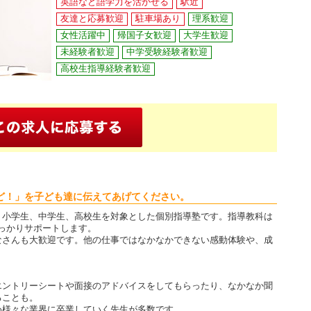
英語など語学力を活かせる
駅近
友達と応募歓迎
駐車場あり
理系歓迎
女性活躍中
帰国子女歓迎
大学生歓迎
未経験者歓迎
中学受験経験者歓迎
高校生指導経験者歓迎
ど！」を子ども達に伝えてあげてください。
」小学生、中学生、高校生を対象とした個別指導塾です。指導教科は
っかりサポートします。
なさんも大歓迎です。他の仕事ではなかなかできない感動体験や、成
？
エントリーシートや面接のアドバイスをしてもらったり、なかなか聞
ることも。
め様々な業界に卒業していく先生が多数です。