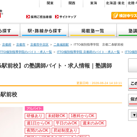
＞
京都府
＞
京都市
＞
京都市中京区
＞
二条城前駅
＞ ITTO個別指導学院 京都二条駅前校
ITTO個別指導学院のバイト・求人一覧
＞
ITTO個別指導学院 京都府のバイト・求人一覧
＞
ITTO
二条駅前校】の塾講師バイト・求人情報｜塾講師
更新日時：2026-06-24 14:10:11
条駅前校
研修あり
未経験OK
1教科からOK
週1日からOK
平日のみOK
週末のみOK
夜間のみOK
昇給制度あり