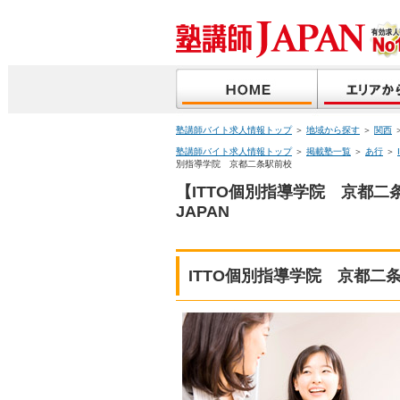
塾講師バイト求人情報トップ
＞
地域から探す
＞
関西
塾講師バイト求人情報トップ
＞
掲載塾一覧
＞
あ行
＞
別指導学院 京都二条駅前校
【ITTO個別指導学院 京都
JAPAN
ITTO個別指導学院 京都二