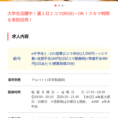
大学生活躍中！週１日１コマ(80分)～OK！スキマ時間
を有効活用！
求人内容
▸中学生1：2の指導(1コマ80分):1,550円～×コマ
給与
数+休憩手当160円(1日2コマ勤務時)+準備手当480
円(1日あたり/授業前後15分)
雇用形態
アルバイト(非常勤講師)
勤務時間
毎週月曜日～金曜日 ①17:15∼18:35
②18:50∼20:10 ③20:25∼21:45 【休日】▸毎週土曜
日・日曜日 ※受験期は日曜日も開校。 ▸GW ▸年末
年始