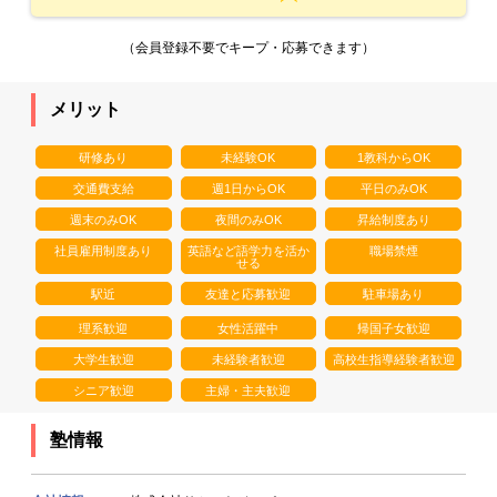
（会員登録不要でキープ・応募できます）
メリット
研修あり
未経験OK
1教科からOK
交通費支給
週1日からOK
平日のみOK
週末のみOK
夜間のみOK
昇給制度あり
社員雇用制度あり
英語など語学力を活か
職場禁煙
せる
駅近
友達と応募歓迎
駐車場あり
理系歓迎
女性活躍中
帰国子女歓迎
大学生歓迎
未経験者歓迎
高校生指導経験者歓迎
シニア歓迎
主婦・主夫歓迎
塾情報