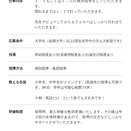
仕事内容
１：１もしくは１：２の個別指導をしていただきま
す。
慣れるまでは１：１で行っていただきます。
先生デビューしてからもフォローはしっかり行わせて
いただきます。
応募条件
大学生（短期大学）以上(現在在学中の方も大歓迎です)
待遇
昇給制度あり/社員雇用制度あり/お誕生日制度あり
指導方法
個別指導・集団指導
教える生徒
小学生、中学生がメインです。(高校生の指導も可能で
す。)科目、学年は可能な範囲でOK！
※例：英語だけ…という形でも大丈夫です！
研修制度
採用時、新人研修を数回実施いたします。その後は年
３回の全体研修があるので、指導の仕方などしっかり
サポートさせていただきます。